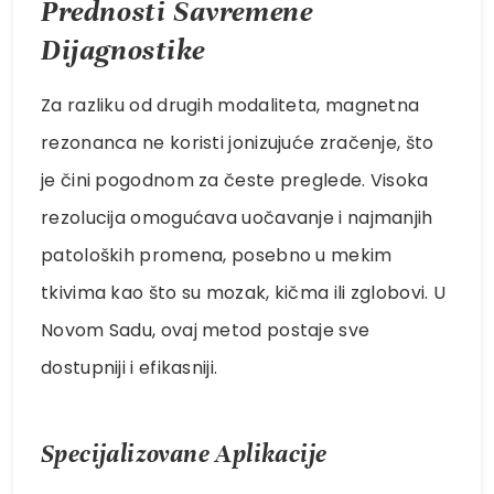
Prednosti Savremene
Dijagnostike
Za razliku od drugih modaliteta, magnetna
rezonanca ne koristi jonizujuće zračenje, što
je čini pogodnom za česte preglede. Visoka
rezolucija omogućava uočavanje i najmanjih
patoloških promena, posebno u mekim
tkivima kao što su mozak, kičma ili zglobovi. U
Novom Sadu, ovaj metod postaje sve
dostupniji i efikasniji.
Specijalizovane Aplikacije