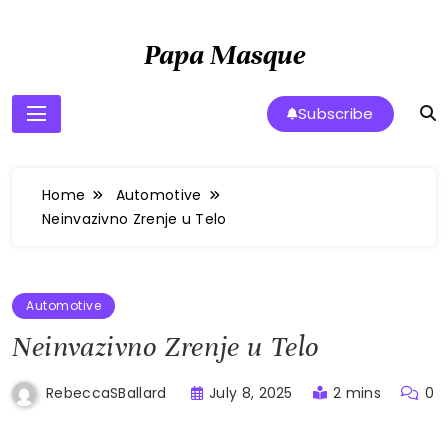
Skip
to
Papa Masque
content
Subscribe
Home
Automotive
Neinvazivno Zrenje u Telo
Automotive
Neinvazivno Zrenje u Telo
July 8, 2025
2 mins
0
RebeccaSBallard