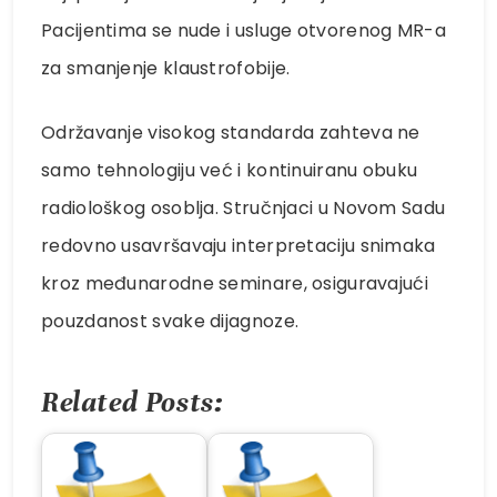
Pacijentima se nude i usluge otvorenog MR-a
za smanjenje klaustrofobije.
Održavanje visokog standarda zahteva ne
samo tehnologiju već i kontinuiranu obuku
radiološkog osoblja. Stručnjaci u Novom Sadu
redovno usavršavaju interpretaciju snimaka
kroz međunarodne seminare, osiguravajući
pouzdanost svake dijagnoze.
Related Posts: