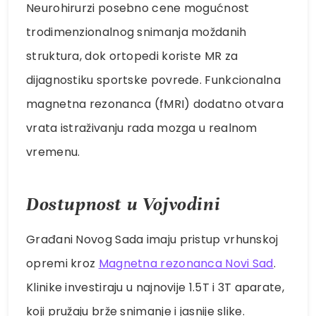
Neurohirurzi posebno cene mogućnost
trodimenzionalnog snimanja moždanih
struktura, dok ortopedi koriste MR za
dijagnostiku sportske povrede. Funkcionalna
magnetna rezonanca (fMRI) dodatno otvara
vrata istraživanju rada mozga u realnom
vremenu.
Dostupnost u Vojvodini
Građani Novog Sada imaju pristup vrhunskoj
opremi kroz
Magnetna rezonanca Novi Sad
.
Klinike investiraju u najnovije 1.5T i 3T aparate,
koji pružaju brže snimanje i jasnije slike.