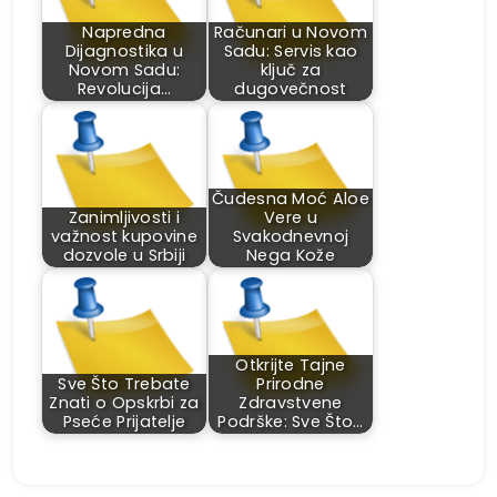
Napredna
Računari u Novom
Dijagnostika u
Sadu: Servis kao
Novom Sadu:
ključ za
Revolucija…
dugovečnost
Čudesna Moć Aloe
Zanimljivosti i
Vere u
važnost kupovine
Svakodnevnoj
dozvole u Srbiji
Nega Kože
Otkrijte Tajne
Sve Što Trebate
Prirodne
Znati o Opskrbi za
Zdravstvene
Pseće Prijatelje
Podrške: Sve Što…