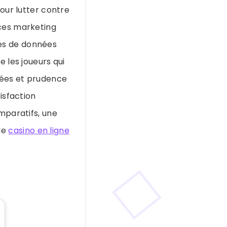
pour lutter contre
nces marketing
es de données
e les joueurs qui
fiées et prudence
isfaction
mparatifs, une
le
casino en ligne