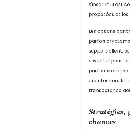
s'inscrire, il est
proposées et les d
Les options banca
parfois cryptomon
support client, s
essentiel pour ré
partenaire digne 
orienter vers le bo
transparence des
Stratégies, 
chances