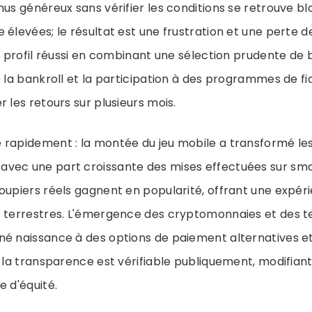
nus généreux sans vérifier les conditions se retrouve b
 élevées; le résultat est une frustration et une perte d
re profil réussi en combinant une sélection prudente de 
 la bankroll et la participation à des programmes de fidél
 les retours sur plusieurs mois.
 rapidement : la montée du jeu mobile a transformé le
vec une part croissante des mises effectuées sur sma
oupiers réels gagnent en popularité, offrant une expé
s terrestres. L'émergence des cryptomonnaies et des t
é naissance à des options de paiement alternatives et
ù la transparence est vérifiable publiquement, modifiant
e d'équité.