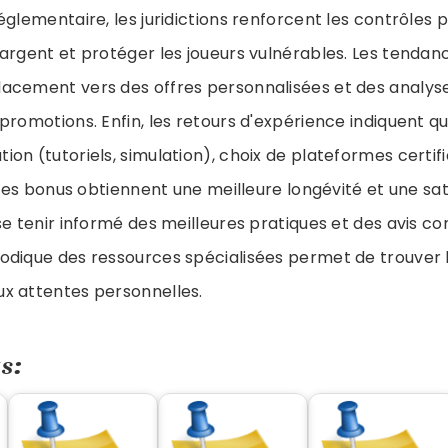
églementaire, les juridictions renforcent les contrôles 
argent et protéger les joueurs vulnérables. Les tenda
acement vers des offres personnalisées et des analys
promotions. Enfin, les retours d'expérience indiquent qu
on (tutoriels, simulation), choix de plateformes certi
n des bonus obtiennent une meilleure longévité et une sat
se tenir informé des meilleures pratiques et des avis co
odique des ressources spécialisées permet de trouver 
x attentes personnelles.
s: