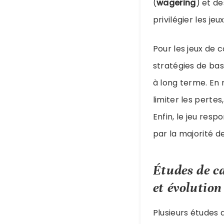
(
wagering
) et de
privilégier les je
Pour les jeux de
stratégies de bas
à long terme. En 
limiter les pertes
Enfin, le jeu resp
par la majorité de
Études de ca
et évolutio
Plusieurs études 