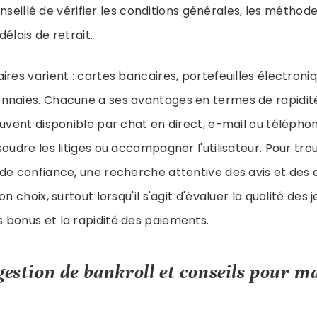
 conseillé de vérifier les conditions générales, les méth
élais de retrait.
ires varient : cartes bancaires, portefeuilles électroni
naies. Chacune a ses avantages en termes de rapidité 
ouvent disponible par chat en direct, e-mail ou téléphon
soudre les litiges ou accompagner l'utilisateur. Pour tro
de confiance, une recherche attentive des avis et des 
n choix, surtout lorsqu'il s'agit d'évaluer la qualité des j
 bonus et la rapidité des paiements.
gestion de bankroll et conseils pour m