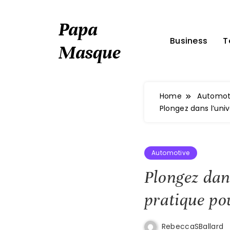
Skip
to
Papa
content
Business
T
Masque
Home
Automot
Plongez dans l’uni
Automotive
Plongez dans
pratique po
RebeccaSBallard