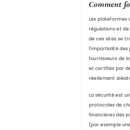
Comment fon
Les plateformes
régulations et de 
de ces sites se t
l'impartialité des
fournisseurs de l
et certifiés par 
réellement aléato
La sécurité est u
protocoles de ch
financières des j
(par exemple une 