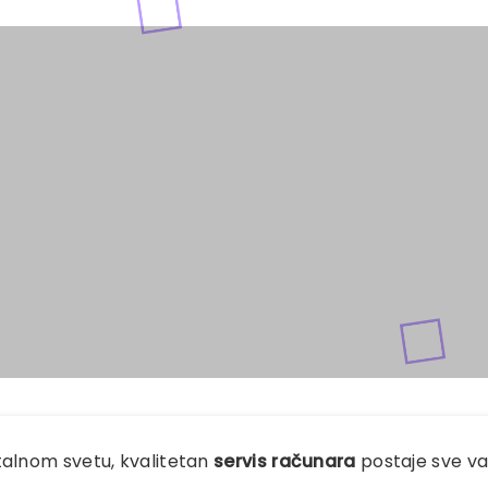
talnom svetu, kvalitetan
servis računara
postaje sve važ