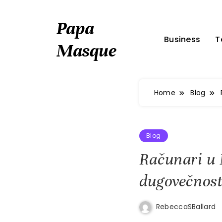
Skip
to
Papa
content
Business
T
Masque
Home
Blog
Blog
Računari u 
dugovečnos
RebeccaSBallard