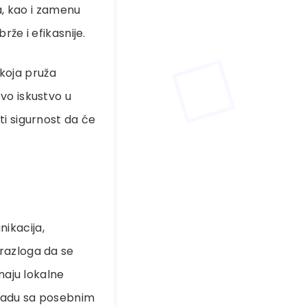
a, kao i zamenu
že i efikasnije.
koja pruža
vo iskustvo u
ti sigurnost da će
ikacija,
razloga da se
naju lokalne
kladu sa posebnim