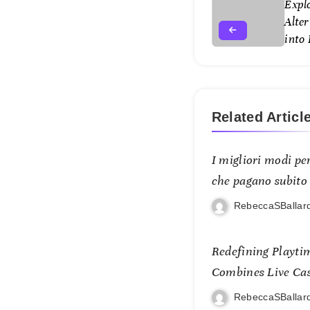
Explo
Alter
into 
Related Articl
I migliori modi per
che pagano subito
RebeccaSBallar
Redefining Playti
Combines Live Casi
and Mobile Freed
RebeccaSBallar