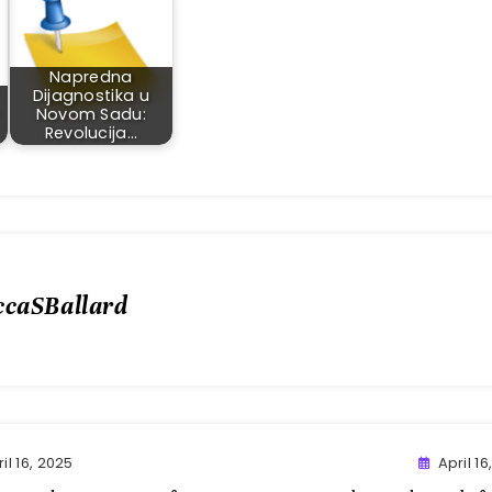
Napredna
Dijagnostika u
Novom Sadu:
Revolucija…
ccaSBallard
il 16, 2025
April 16