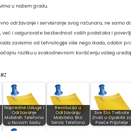
vima u našem gradu.
vno održavanje i servisiranje svog računara, ne samo 
k, već i osiguravate bezbednost vaših podataka i poverlji
ada zavisimo od tehnologije više nego ikada, odabir pr
načajnu razliku u svakodnevnom korišćenju vašeg uređaj
s:
Napredne Usluge i
Revolucija u
Održavanje
Održavanju
Sve Što Trebate
Mobilnih Telefona
Mobitela: Brzi
Znati o Opskrbi z
u Novom Sadu
Servis Telefona
Pseće Prijatelje