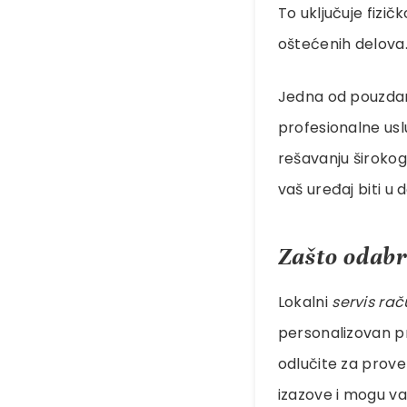
To uključuje fizi
oštećenih delova.
Jedna od pouzdan
profesionalne usl
rešavanju širokog
vaš uređaj biti u
Zašto odabra
Lokalni
servis ra
personalizovan p
odlučite za prove
izazove i mogu va