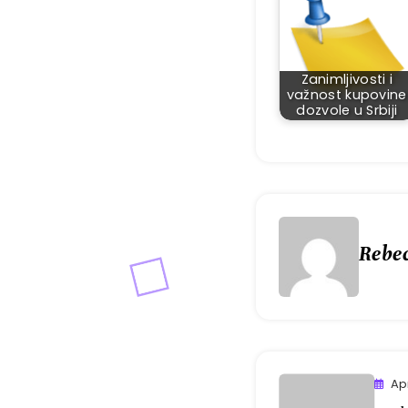
Zanimljivosti i
važnost kupovine
dozvole u Srbiji
Rebe
Apr