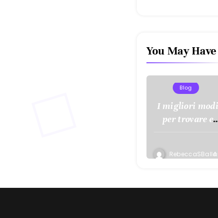
You May Have
Blog
I migliori mod
per trovare e
valutare i casin
che pagano
RebeccaSBalla
A
subito
7