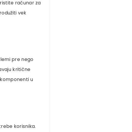
ristite računar za
odužiti vek
blemi pre nego
avaju kritične
h komponenti u
trebe korisnika.