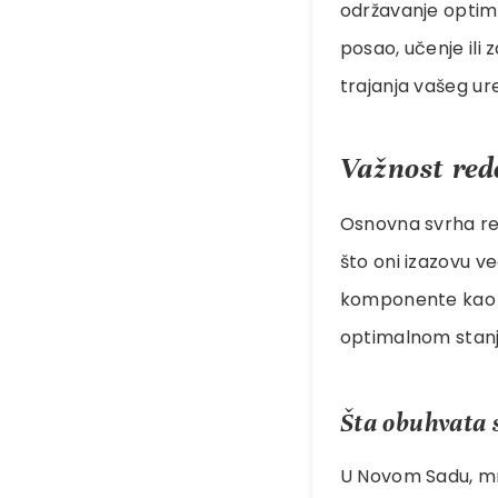
održavanje optima
posao, učenje ili
trajanja vašeg ur
Važnost red
Osnovna svrha red
što oni izazovu v
komponente kao št
optimalnom stanj
Šta obuhvata 
U Novom Sadu, mno