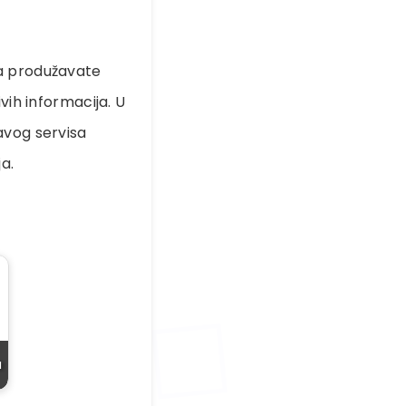
da produžavate
vih informacija. U
avog servisa
a.
a