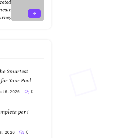
ceted
ricate
urney
the Smartest
 for Your Pool
st 6, 2026
0
mpleta per i
31, 2026
0