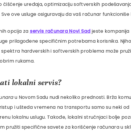
čko čišćenje uređaja, optimizaciju softverskih podešavanj
 Sve ove usluge osiguravaju da vaš računar funkcioniše br
ih opcija za
servis računara Novi Sad
jeste kompanija 
uge prilagođene specifičnim potrebama korisnika. Njiho
 spektra hardverskih i softverskih problema može pruži
 dobrim rukama.
ti lokalni servis?
čunara
u Novom Sadu nudi nekoliko prednosti. Brža komun
ristup i ušteda vremena na transportu samo su neki od 
renu lokalnu uslugu. Takođe, lokalni stručnjaci bolje poz
m pružiti specifične savete za korišćenje računara u s