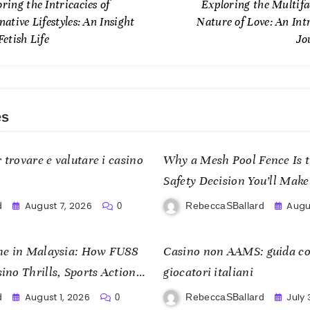
ring the Intricacies of
Exploring the Multifa
native Lifestyles: An Insight
Nature of Love: An Int
Fetish Life
Jo
es
 trovare e valutare i casino
Why a Mesh Pool Fence Is 
Safety Decision You’ll Make
August 7, 2026
Augu
d
RebeccaSBallard
0
me in Malaysia: How FU88
Casino non AAMS: guida co
no Thrills, Sports Action,
giocatori italiani
om
August 1, 2026
July 
d
RebeccaSBallard
0