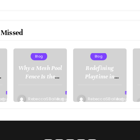
 Missed
Blog
Blog
i
Why a Mesh Pool
Redefining
Fence Is the
Playtime in
o
Smartest Safety
Malaysia: How
Decision You’ll
FU88 Combines
rd
ugust
RebeccaSBallard
August
RebeccaSBallard
August
Make for Your
Live Casino
, 2026
6, 2026
1, 2026
Pool
Thrills, Sports
Action, and
Mobile Freedom