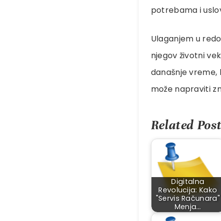
potrebama i uslo
Ulaganjem u redo
njegov životni ve
današnje vreme, k
može napraviti z
Related Post
Digitalna
Revolucija: Kako
"Servis Računara"
Menja…