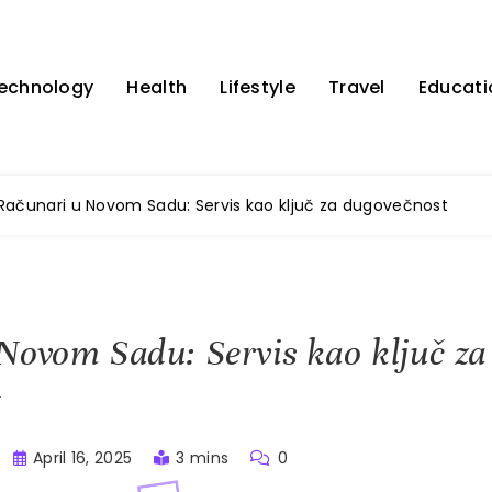
echnology
Health
Lifestyle
Travel
Educati
Računari u Novom Sadu: Servis kao ključ za dugovečnost
Novom Sadu: Servis kao ključ za
t
April 16, 2025
3 mins
0