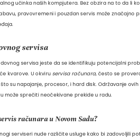
lnog učinka naših kompjutera. Bez obzira na to da li ko
 zabavu, pravovremeni i pouzdan servis može značajno pr
eđaja.
ovnog servisa
ovnog servisa jeste da se identifikuju potencijalni pro
eće kvarove. U okviru
servisa računara
, često se prover
o su napajanje, procesor, i hard disk. Održavanje ovi
u može sprečiti neočekivane prekide u radu.
servis računara u Novom Sadu?
gi serviseri nude različite usluge kako bi zadovoljili po