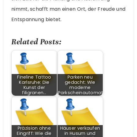
nimmt, schafft man einen Ort, der Freude und
Entspannung bietet.
Related Posts:
Fineline Tattoo
Parken neu
Karlsruhe: Die
gedacht: Wie
Kunst der
moderne
filigranen…
Parkscheinautomaten…
Präzision ohne
Häuser verkaufen
Eingriff: Wie die
in Husum und