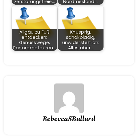
zerstörungsfreie…
Nordfriesland:…
Allgäu zu Fuß
Knusprig,
entdecken:
schokoladig,
Genusswege,
unwiderstehlich:
Panoramatouren…
Alles über…
RebeccaSBallard