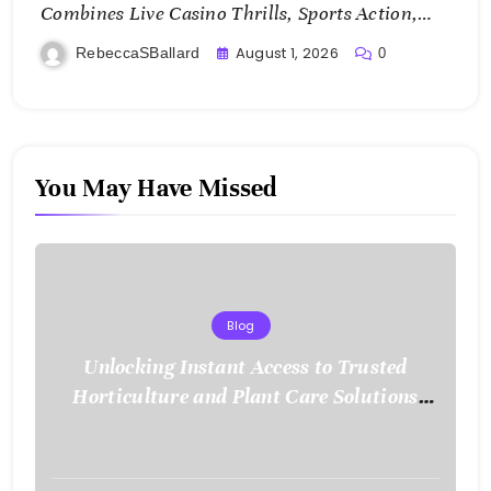
Combines Live Casino Thrills, Sports Action,
and Mobile Freedom
August 1, 2026
RebeccaSBallard
0
You May Have Missed
Blog
Unlocking Instant Access to Trusted
Horticulture and Plant Care Solutions
with KOI77 LINK