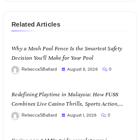
Related Articles
Why a Mesh Pool Fence Is the Smartest Safety
Decision You’ll Make for Your Pool
August 6, 2026
RebeccaSBallard
0
Redefining Playtime in Malaysia: How FU88
Combines Live Casino Thrills, Sports Action,
and Mobile Freedom
August 1, 2026
RebeccaSBallard
0