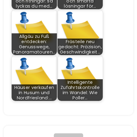
och ritningar: så
och smarta
lyckas du med…
lösningar för…
Allgäu zu Fuß
entdecken:
Frästeile neu
Genusswege,
gedacht: Präzision,
Panoramatouren…
Geschwindigkeit…
Intelligente
Häuser verkaufen
Zufahrtskontrolle
in Husum und
im Wandel: Wie
Nordfriesland:…
Poller…