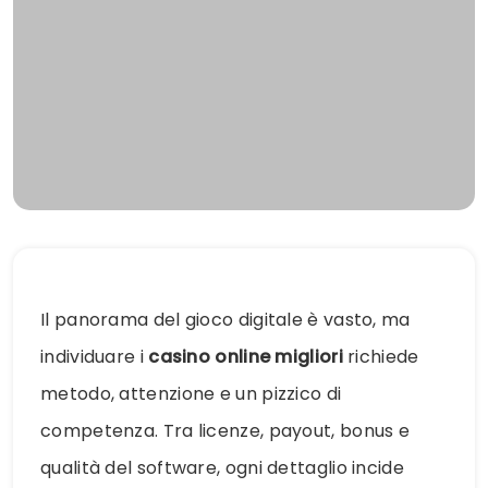
Il panorama del gioco digitale è vasto, ma
individuare i
casino online migliori
richiede
metodo, attenzione e un pizzico di
competenza. Tra licenze, payout, bonus e
qualità del software, ogni dettaglio incide