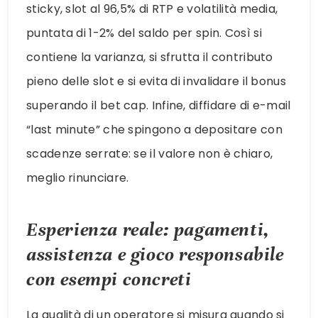
sticky, slot al 96,5% di RTP e volatilità media,
puntata di 1-2% del saldo per spin. Così si
contiene la varianza, si sfrutta il contributo
pieno delle slot e si evita di invalidare il bonus
superando il bet cap. Infine, diffidare di e-mail
“last minute” che spingono a depositare con
scadenze serrate: se il valore non è chiaro,
meglio rinunciare.
Esperienza reale: pagamenti,
assistenza e gioco responsabile
con esempi concreti
La qualità di un operatore si misura quando si