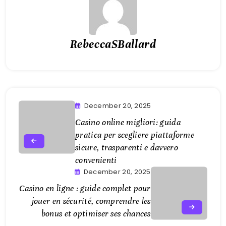
RebeccaSBallard
December 20, 2025
Casino online migliori: guida
pratica per scegliere piattaforme
sicure, trasparenti e davvero
convenienti
December 20, 2025
Casino en ligne : guide complet pour
jouer en sécurité, comprendre les
bonus et optimiser ses chances