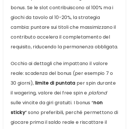
bonus. Se le slot contribuiscono al 100% ma i
giochi da tavolo al 10-20%, la strategia
cambia: puntare sui titoli che massimizzano il
contributo accelera il completamento del
requisito, riducendo la permanenza obbligata.
Occhio ai dettagli che impattano il valore
reale: scadenza del bonus (per esempio 7 o
30 giorni),
limite di puntata
per spin durante
il wagering, valore dei free spin e
plafond
sulle vincite da giri gratuiti. I bonus “
non
sticky
” sono preferibili, perché permettono di
giocare prima il saldo reale e riscattare il