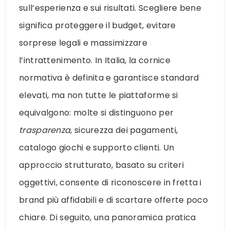
sull’esperienza e sui risultati. Scegliere bene
significa proteggere il budget, evitare
sorprese legali e massimizzare
l’intrattenimento. In Italia, la cornice
normativa è definita e garantisce standard
elevati, ma non tutte le piattaforme si
equivalgono: molte si distinguono per
trasparenza
, sicurezza dei pagamenti,
catalogo giochi e supporto clienti. Un
approccio strutturato, basato su criteri
oggettivi, consente di riconoscere in fretta i
brand più affidabili e di scartare offerte poco
chiare. Di seguito, una panoramica pratica