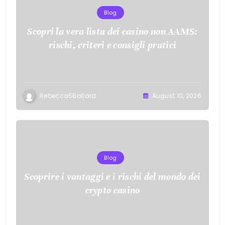
Blog
Scopri la vera lista dei casino non AAMS:
rischi, criteri e consigli pratici
RebeccaSBallard
August 10, 2026
Blog
Scoprire i vantaggi e i rischi del mondo dei
crypto casino