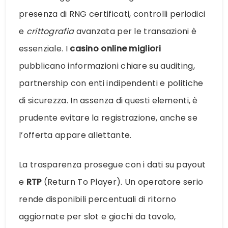
presenza di RNG certificati, controlli periodici
e
crittografia
avanzata per le transazioni è
essenziale. I
casino online migliori
pubblicano informazioni chiare su auditing,
partnership con enti indipendenti e politiche
di sicurezza. In assenza di questi elementi, è
prudente evitare la registrazione, anche se
l’offerta appare allettante.
La trasparenza prosegue con i dati su payout
e
RTP
(Return To Player). Un operatore serio
rende disponibili percentuali di ritorno
aggiornate per slot e giochi da tavolo,