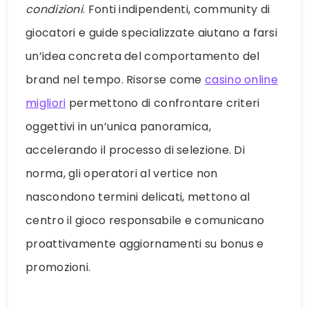
condizioni
. Fonti indipendenti, community di
giocatori e guide specializzate aiutano a farsi
un’idea concreta del comportamento del
brand nel tempo. Risorse come
casino online
migliori
permettono di confrontare criteri
oggettivi in un’unica panoramica,
accelerando il processo di selezione. Di
norma, gli operatori al vertice non
nascondono termini delicati, mettono al
centro il gioco responsabile e comunicano
proattivamente aggiornamenti su bonus e
promozioni.