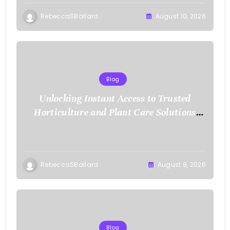
RebeccaSBallard
August 10, 2026
Blog
Unlocking Instant Access to Trusted
Horticulture and Plant Care Solutions
with KOI77 LINK
RebeccaSBallard
August 8, 2026
Blog