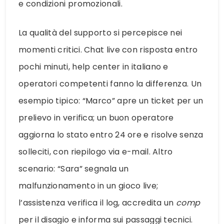
e condizioni promozionali.
La qualità del supporto si percepisce nei
momenti critici. Chat live con risposta entro
pochi minuti, help center in italiano e
operatori competenti fanno la differenza. Un
esempio tipico: “Marco” apre un ticket per un
prelievo in verifica; un buon operatore
aggiorna lo stato entro 24 ore e risolve senza
solleciti, con riepilogo via e-mail. Altro
scenario: “Sara” segnala un
malfunzionamento in un gioco live;
l’assistenza verifica il log, accredita un
comp
per il disagio e informa sui passaggi tecnici.