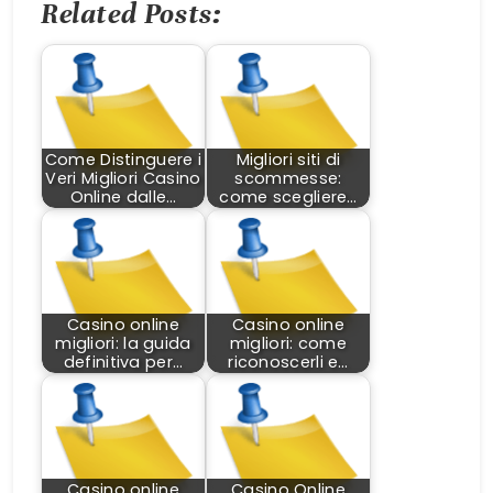
Related Posts:
Come Distinguere i
Migliori siti di
Veri Migliori Casino
scommesse:
Online dalle…
come scegliere…
Casino online
Casino online
migliori: la guida
migliori: come
definitiva per…
riconoscerli e…
Casino online
Casino Online