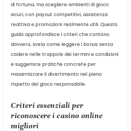
di fortuna, ma scegliere ambienti di gioco
sicuri, con payout competitivi, assistenza
reattiva e promozioni realmente utili. Questa
guida approfondisce i criteri che contano
davvero, svela come leggere i bonus senza
cadere nelle trappole dei termini e condizioni
e suggerisce pratiche concrete per
massimizzare il divertimento nel pieno
rispetto del gioco responsabile.
Criteri essenziali per
riconoscere i casino online
migliori