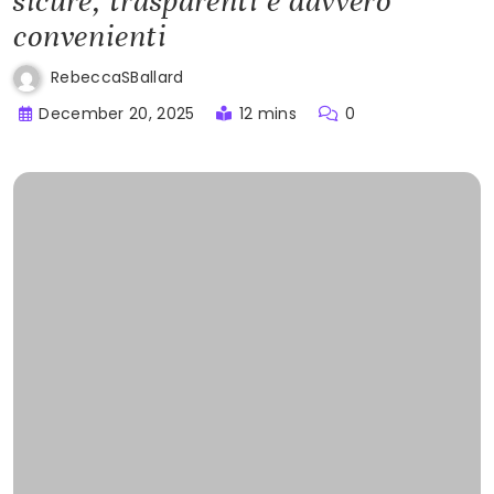
sicure, trasparenti e davvero
convenienti
RebeccaSBallard
December 20, 2025
12 mins
0