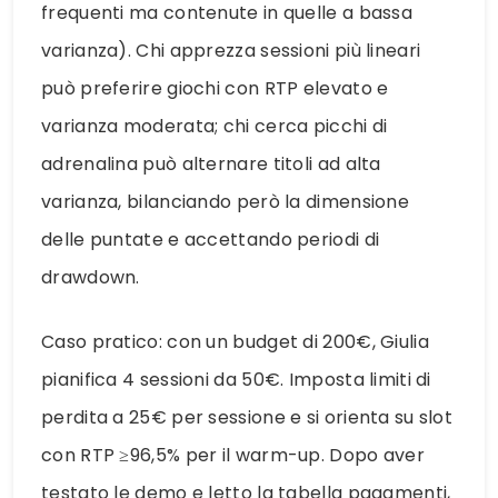
frequenti ma contenute in quelle a bassa
varianza). Chi apprezza sessioni più lineari
può preferire giochi con RTP elevato e
varianza moderata; chi cerca picchi di
adrenalina può alternare titoli ad alta
varianza, bilanciando però la dimensione
delle puntate e accettando periodi di
drawdown.
Caso pratico: con un budget di 200€, Giulia
pianifica 4 sessioni da 50€. Imposta limiti di
perdita a 25€ per sessione e si orienta su slot
con RTP ≥96,5% per il warm-up. Dopo aver
testato le demo e letto la tabella pagamenti,