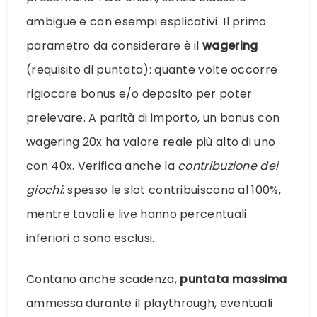
ambigue e con esempi esplicativi. Il primo
parametro da considerare è il
wagering
(requisito di puntata): quante volte occorre
rigiocare bonus e/o deposito per poter
prelevare. A parità di importo, un bonus con
wagering 20x ha valore reale più alto di uno
con 40x. Verifica anche la
contribuzione dei
giochi
: spesso le slot contribuiscono al 100%,
mentre tavoli e live hanno percentuali
inferiori o sono esclusi.
Contano anche scadenza,
puntata massima
ammessa durante il playthrough, eventuali