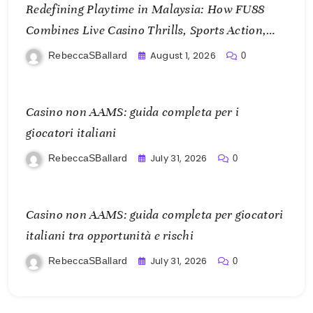
Redefining Playtime in Malaysia: How FU88
Combines Live Casino Thrills, Sports Action,
and Mobile Freedom
August 1, 2026
RebeccaSBallard
0
Casino non AAMS: guida completa per i
giocatori italiani
July 31, 2026
RebeccaSBallard
0
Casino non AAMS: guida completa per giocatori
italiani tra opportunità e rischi
July 31, 2026
RebeccaSBallard
0