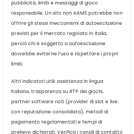
pubblicità, limiti e messaggi di gioco
responsabile. Un sito non AAMS potrebbe non
offrire gli stessi meccanismi di autoesclusione
previsti per il mercato regolato in Italia,
perciò chi è soggetto a autoesclusione
dovrebbe evitarne l’uso e rispettare i propri
limiti.
Altri indicatori utili: assistenza in lingua
italiana, trasparenza su RTP dei giochi,
partner software noti (provider di slot e live
con reputazione consolidata), metodi di
pagamento regolamentati e tempi di
prelievo dichiarati. Verifica i canali di contatto