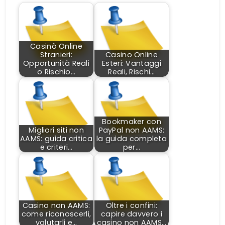
Casinò Online
Stranieri:
Casino Online
Opportunità Reali
Esteri: Vantaggi
o Rischio…
Reali, Rischi…
Bookmaker con
Migliori siti non
PayPal non AAMS:
AAMS: guida critica
la guida completa
e criteri…
per…
Casino non AAMS:
Oltre i confini:
come riconoscerli,
capire davvero i
valutarli e…
casino non AAMS…