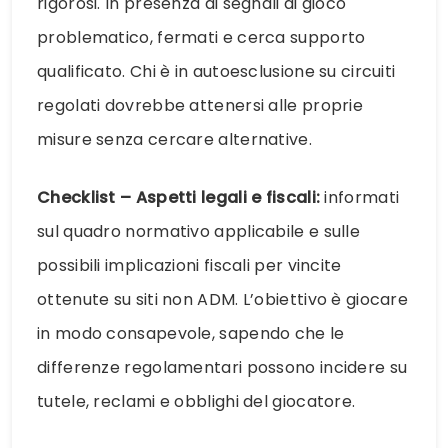
rigorosi. In presenza di segnali di gioco
problematico, fermati e cerca supporto
qualificato. Chi è in autoesclusione su circuiti
regolati dovrebbe attenersi alle proprie
misure senza cercare alternative.
Checklist – Aspetti legali e fiscali:
informati
sul quadro normativo applicabile e sulle
possibili implicazioni fiscali per vincite
ottenute su siti non ADM. L’obiettivo è giocare
in modo consapevole, sapendo che le
differenze regolamentari possono incidere su
tutele, reclami e obblighi del giocatore.