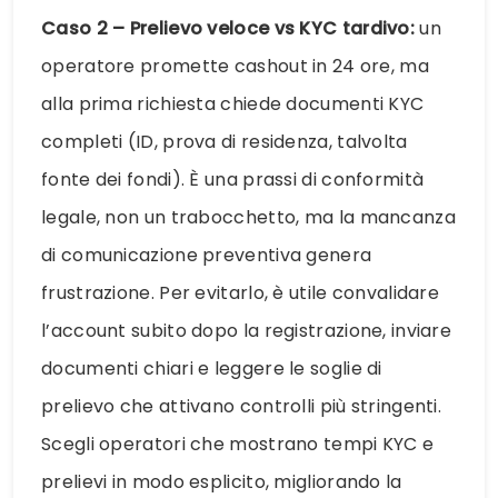
Caso 2 – Prelievo veloce vs KYC tardivo:
un
operatore promette cashout in 24 ore, ma
alla prima richiesta chiede documenti KYC
completi (ID, prova di residenza, talvolta
fonte dei fondi). È una prassi di conformità
legale, non un trabocchetto, ma la mancanza
di comunicazione preventiva genera
frustrazione. Per evitarlo, è utile convalidare
l’account subito dopo la registrazione, inviare
documenti chiari e leggere le soglie di
prelievo che attivano controlli più stringenti.
Scegli operatori che mostrano tempi KYC e
prelievi in modo esplicito, migliorando la