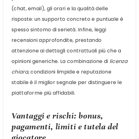
(chat, email), gli orari e la qualità delle
risposte: un supporto concreto e puntuale è
spesso sintomo di serietà. Infine, leggi
recensioni approfondite, prestando
attenzione ai dettagli contrattuali più che a
opinioni generiche. La combinazione di
licenza
chiara
, condizioni limpide e reputazione
stabile è il miglior segnale per distinguere le
piattaforme più affidabili.
Vantaggi e rischi: bonus,
pagamenti, limiti e tutela del
giocatore