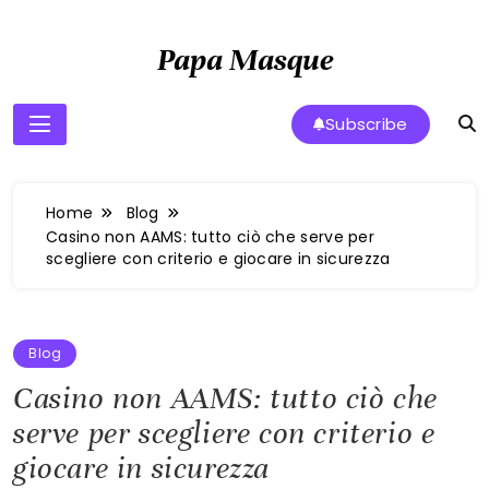
Skip
to
Papa Masque
content
Subscribe
Home
Blog
Casino non AAMS: tutto ciò che serve per
scegliere con criterio e giocare in sicurezza
Blog
Casino non AAMS: tutto ciò che
serve per scegliere con criterio e
giocare in sicurezza