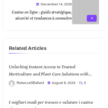
December 14, 2025
Casino en ligne : guide stratégique,
sécurité et tendances à connaître
Related Articles
Unlocking Instant Access to Trusted
Horticulture and Plant Care Solutions with
KOI77 LINK
August 8, 2026
RebeccaSBallard
0
I migliori modi per trovare e valutare i casino