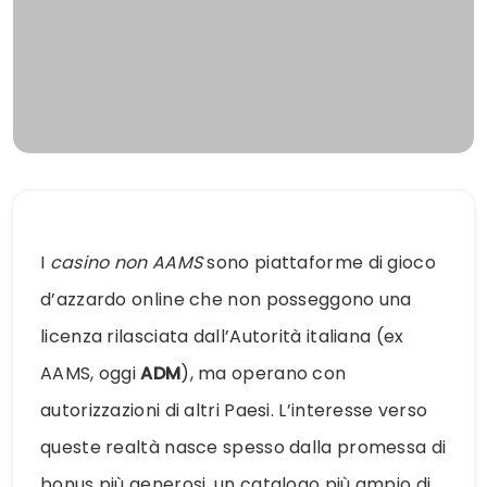
I
casino non AAMS
sono piattaforme di gioco
d’azzardo online che non posseggono una
licenza rilasciata dall’Autorità italiana (ex
AAMS, oggi
ADM
), ma operano con
autorizzazioni di altri Paesi. L’interesse verso
queste realtà nasce spesso dalla promessa di
bonus più generosi, un catalogo più ampio di