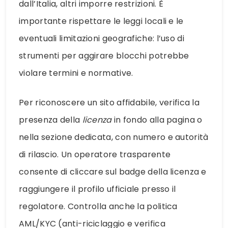
dall’Italia, altri imporre restrizioni. È
importante rispettare le leggi locali e le
eventuali limitazioni geografiche: l’uso di
strumenti per aggirare blocchi potrebbe
violare termini e normative.
Per riconoscere un sito affidabile, verifica la
presenza della
licenza
in fondo alla pagina o
nella sezione dedicata, con numero e autorità
di rilascio. Un operatore trasparente
consente di cliccare sul badge della licenza e
raggiungere il profilo ufficiale presso il
regolatore. Controlla anche la politica
AML/KYC (anti-riciclaggio e verifica