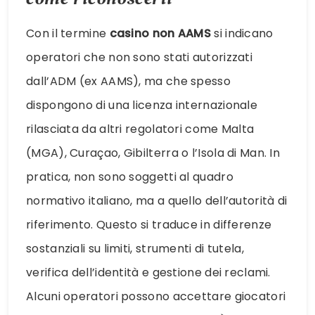
Con il termine
casino non AAMS
si indicano
operatori che non sono stati autorizzati
dall’ADM (ex AAMS), ma che spesso
dispongono di una licenza internazionale
rilasciata da altri regolatori come Malta
(MGA), Curaçao, Gibilterra o l’Isola di Man. In
pratica, non sono soggetti al quadro
normativo italiano, ma a quello dell’autorità di
riferimento. Questo si traduce in differenze
sostanziali su limiti, strumenti di tutela,
verifica dell’identità e gestione dei reclami.
Alcuni operatori possono accettare giocatori