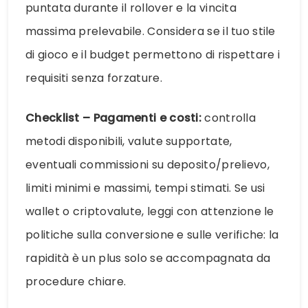
puntata durante il rollover e la vincita
massima prelevabile. Considera se il tuo stile
di gioco e il budget permettono di rispettare i
requisiti senza forzature.
Checklist – Pagamenti e costi:
controlla
metodi disponibili, valute supportate,
eventuali commissioni su deposito/prelievo,
limiti minimi e massimi, tempi stimati. Se usi
wallet o criptovalute, leggi con attenzione le
politiche sulla conversione e sulle verifiche: la
rapidità è un plus solo se accompagnata da
procedure chiare.