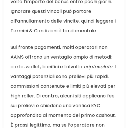
volte l’importo del bonus entro pochi giorni.
Ignorare questi vincoli può portare
all’annullamento delle vincite, quindi leggere i
Termini & Condizioni è fondamentale.
Sul fronte pagamenti, molti operatori non
AAMS offrono un ventaglio ampio di metodi:
carte, wallet, bonifici e talvolta
criptovalute
. I
vantaggi potenziali sono prelievi più rapidi,
commissioni contenute e limiti più elevati per
high roller. Di contro, alcuni siti applicano fee
sui prelievi o chiedono una verifica KYC
approfondita al momento del primo cashout.
È prassi legittima, ma se l’operatore non