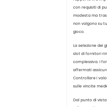
con requisiti di 
modesta ma traspa
non valgono su tut
gioco.
La selezione dei 
slot di fornitori r
complessiva. I fo
affermati assicur
Controllare i val
sulle vincite medi
Dal punto di vista