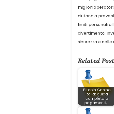
migliori operatori
aiutano a preven
limiti personali al
divertimento. Inve
sicurezza e nelle 
Related Post
Bitcoin Casino
Italia: guida
completa a
pagamenti,…