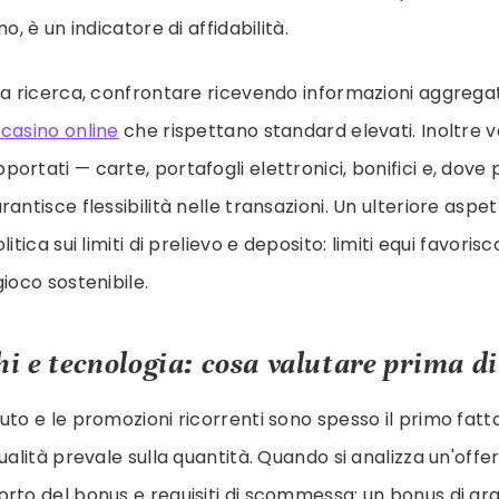
o, è un indicatore di affidabilità.
la ricerca, confrontare ricevendo informazioni aggrega
 casino online
che rispettano standard elevati. Inoltre v
rtati — carte, portafogli elettronici, bonifici e, dove 
antisce flessibilità nelle transazioni. Un ulteriore aspe
itica sui limiti di prelievo e deposito: limiti equi favoris
ioco sostenibile.
i e tecnologia: cosa valutare prima di
uto e le promozioni ricorrenti sono spesso il primo fatto
ualità prevale sulla quantità. Quando si analizza un'offer
rto del bonus e requisiti di scommessa: un bonus di gr