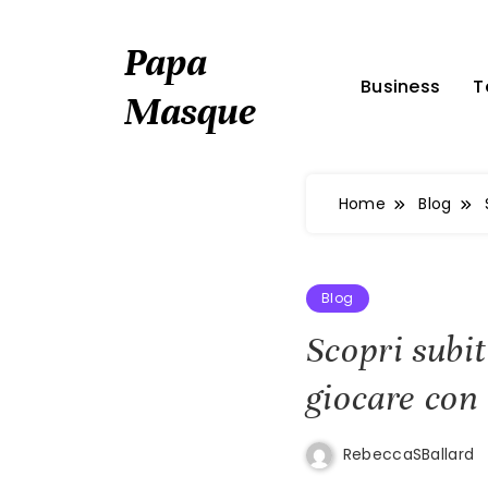
Skip
to
Papa
content
Business
T
Masque
Home
Blog
Blog
Scopri subit
giocare con 
RebeccaSBallard