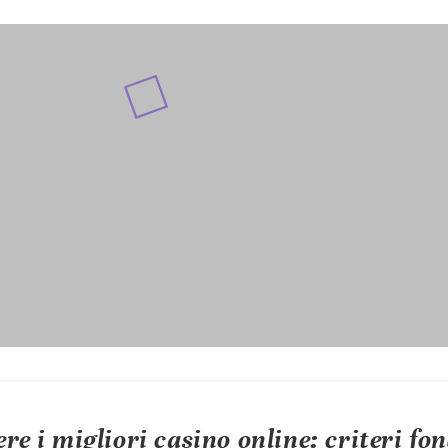
re i migliori casino online: criteri f