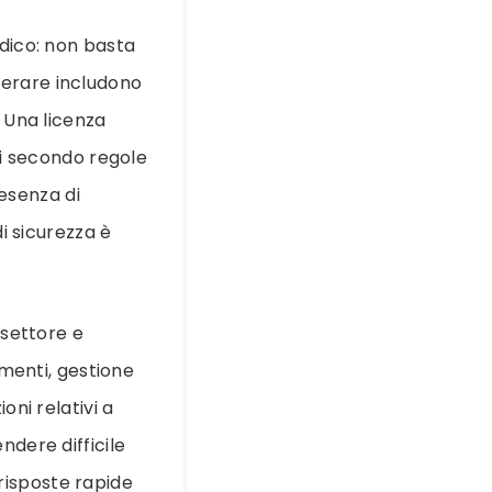
odico: non basta
siderare includono
. Una licenza
ri secondo regole
resenza di
di sicurezza è
 settore e
amenti, gestione
oni relativi a
ndere difficile
 risposte rapide