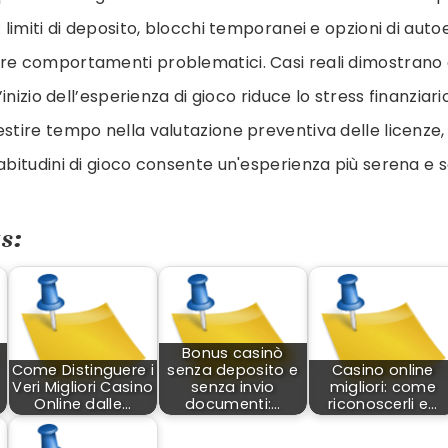
: limiti di deposito, blocchi temporanei e opzioni di aut
ire comportamenti problematici. Casi reali dimostrano
l’inizio dell’esperienza di gioco riduce lo stress finanziari
stire tempo nella valutazione preventiva delle licenze, d
abitudini di gioco consente un'esperienza più serena e s
s:
Bonus casinò
Come Distinguere i
senza deposito e
Casino online
Veri Migliori Casino
senza invio
migliori: come
Online dalle…
documenti:…
riconoscerli e…