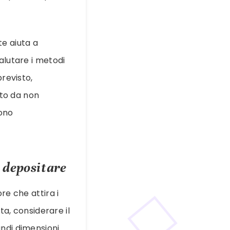
te aiuta a
alutare i metodi
previsto,
tto da non
cono
 depositare
re che attira i
ta, considerare il
andi dimensioni