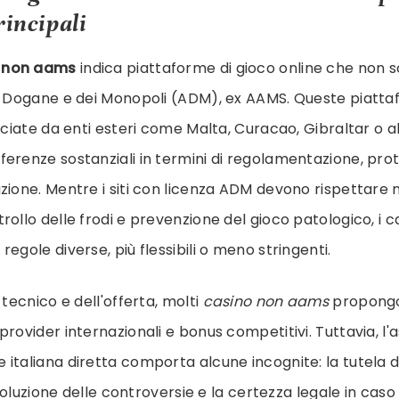
rincipali
 non aams
indica piattaforme di gioco online che non 
le Dogane e dei Monopoli (ADM), ex AAMS. Queste piatt
sciate da enti esteri come Malta, Curacao, Gibraltar o altri
erenze sostanziali in termini di regolamentazione, pro
zione. Mentre i siti con licenza ADM devono rispettare
rollo delle frodi e prevenzione del gioco patologico, i
egole diverse, più flessibili o meno stringenti.
 tecnico e dell'offerta, molti
casino non aams
propongo
provider internazionali e bonus competitivi. Tuttavia, l'
italiana diretta comporta alcune incognite: la tutela de
risoluzione delle controversie e la certezza legale in cas