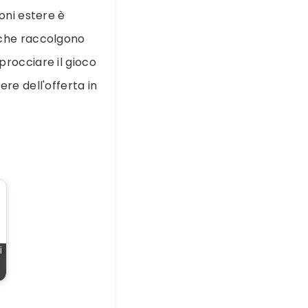
ioni estere è
 che raccolgono
pprocciare il gioco
re dell'offerta in
i
: