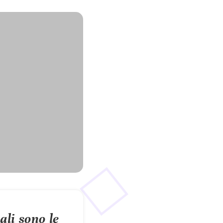
ali sono le