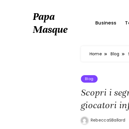
Skip
to
Papa
content
Business
T
Masque
Home
Blog
Blog
Scopri i seg
giocatori i
RebeccaSBallard