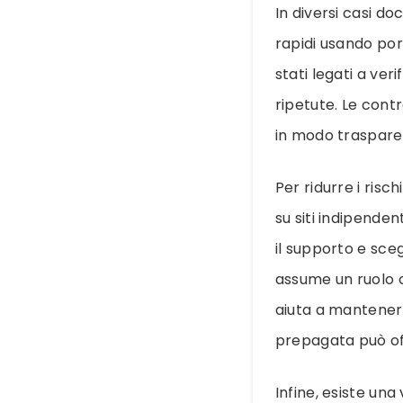
In diversi casi d
rapidi usando port
stati legati a ve
ripetute. Le cont
in modo trasparen
Per ridurre i risc
su siti indipenden
il supporto e sce
assume un ruolo ce
aiuta a mantenere 
prepagata può offr
Infine, esiste un