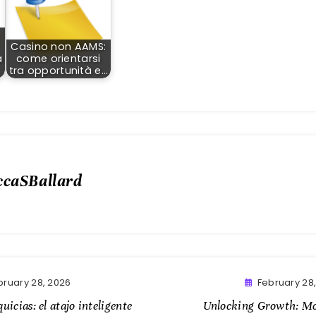
Casino non AAMS:
a
come orientarsi
tra opportunità e…
ccaSBallard
bruary 28, 2026
February 28
uicias: el atajo inteligente
Unlocking Growth: M