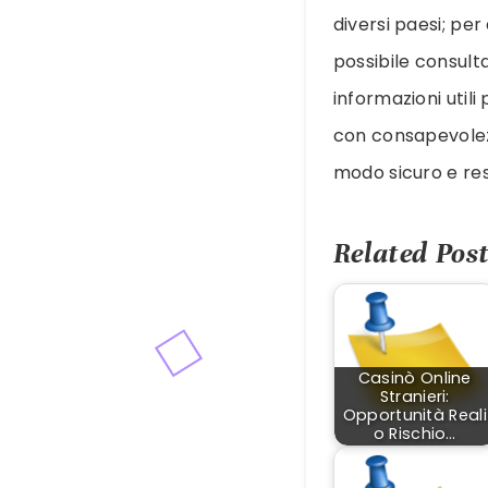
diversi paesi; per 
possibile consult
informazioni utili
con consapevolezz
modo sicuro e re
Related Post
Casinò Online
Stranieri:
Opportunità Reali
o Rischio…