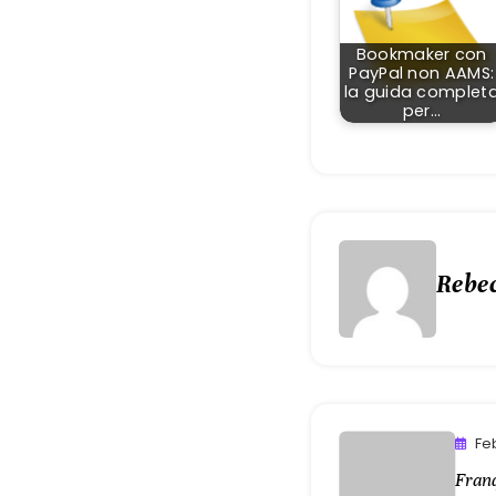
Bookmaker con
PayPal non AAMS:
la guida complet
per…
Rebe
Fe
Franq