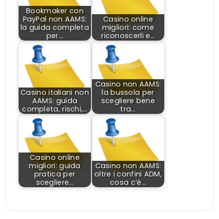
Bookmaker con
PayPal non AAMS:
Casino online
la guida completa
migliori: come
per…
riconoscerli e…
Casino non AAMS:
Casino italiani non
la bussola per
AAMS: guida
scegliere bene
completa, rischi,…
tra…
Casino online
migliori: guida
Casino non AAMS:
pratica per
oltre i confini ADM,
scegliere…
cosa c’è…