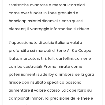
statistiche avanzate e mercati correlati
come over/under in linee granulari e
handicap asiatici dinamici. Senza questi
elementi, il vantaggio informativo si riduce.
L’appassionato di calcio italiano valuta
profondità sui mercati di Serie A, B e Coppa
Italia: marcatori, tiri, falli, cartellini, corner e
combo costruibili. Promo mirate come
potenziamenti su derby o rimborsi se la gara
finisce con risultato specifico possono
aumentare il valore atteso. La copertura sui
campionati minori, la precisione delle linee e