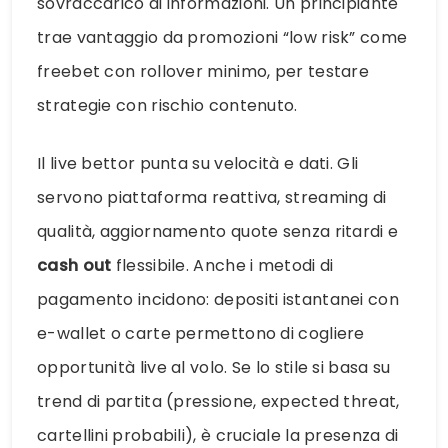
sovraccarico di informazioni. Un principiante
trae vantaggio da promozioni “low risk” come
freebet con rollover minimo, per testare
strategie con rischio contenuto.
Il live bettor punta su velocità e dati. Gli
servono piattaforma reattiva, streaming di
qualità, aggiornamento quote senza ritardi e
cash out
flessibile. Anche i metodi di
pagamento incidono: depositi istantanei con
e-wallet o carte permettono di cogliere
opportunità live al volo. Se lo stile si basa su
trend di partita (pressione, expected threat,
cartellini probabili), è cruciale la presenza di