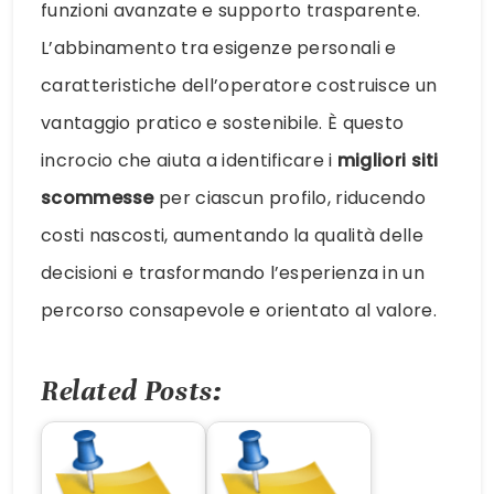
funzioni avanzate e supporto trasparente.
L’abbinamento tra esigenze personali e
caratteristiche dell’operatore costruisce un
vantaggio pratico e sostenibile. È questo
incrocio che aiuta a identificare i
migliori siti
scommesse
per ciascun profilo, riducendo
costi nascosti, aumentando la qualità delle
decisioni e trasformando l’esperienza in un
percorso consapevole e orientato al valore.
Related Posts: