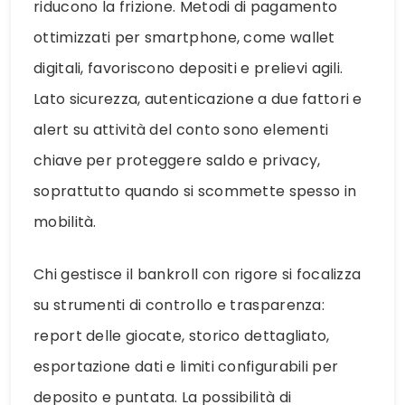
riducono la frizione. Metodi di pagamento
ottimizzati per smartphone, come wallet
digitali, favoriscono depositi e prelievi agili.
Lato sicurezza, autenticazione a due fattori e
alert su attività del conto sono elementi
chiave per proteggere saldo e privacy,
soprattutto quando si scommette spesso in
mobilità.
Chi gestisce il bankroll con rigore si focalizza
su strumenti di controllo e trasparenza:
report delle giocate, storico dettagliato,
esportazione dati e limiti configurabili per
deposito e puntata. La possibilità di