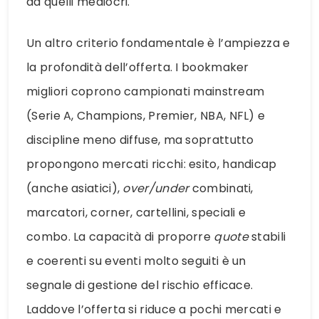
da quelli mediocri.
Un altro criterio fondamentale è l’ampiezza e
la profondità dell’offerta. I bookmaker
migliori coprono campionati mainstream
(Serie A, Champions, Premier, NBA, NFL) e
discipline meno diffuse, ma soprattutto
propongono mercati ricchi: esito, handicap
(anche asiatici),
over/under
combinati,
marcatori, corner, cartellini, speciali e
combo. La capacità di proporre
quote
stabili
e coerenti su eventi molto seguiti è un
segnale di gestione del rischio efficace.
Laddove l’offerta si riduce a pochi mercati e