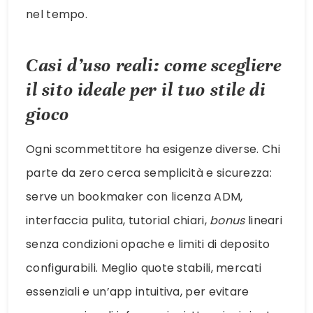
nel tempo.
Casi d’uso reali: come scegliere
il sito ideale per il tuo stile di
gioco
Ogni scommettitore ha esigenze diverse. Chi
parte da zero cerca semplicità e sicurezza:
serve un bookmaker con licenza ADM,
interfaccia pulita, tutorial chiari,
bonus
lineari
senza condizioni opache e limiti di deposito
configurabili. Meglio quote stabili, mercati
essenziali e un’app intuitiva, per evitare