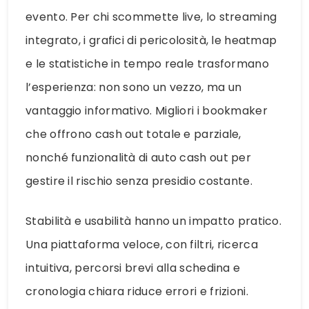
evento. Per chi scommette live, lo streaming
integrato, i grafici di pericolosità, le heatmap
e le statistiche in tempo reale trasformano
l’esperienza: non sono un vezzo, ma un
vantaggio informativo. Migliori i bookmaker
che offrono cash out totale e parziale,
nonché funzionalità di auto cash out per
gestire il rischio senza presidio costante.
Stabilità e usabilità hanno un impatto pratico.
Una piattaforma veloce, con filtri, ricerca
intuitiva, percorsi brevi alla schedina e
cronologia chiara riduce errori e frizioni.