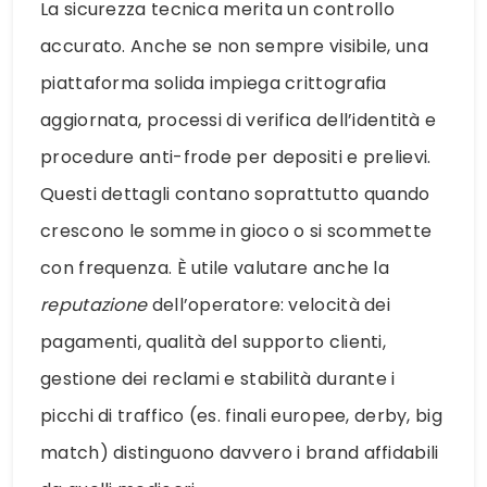
La sicurezza tecnica merita un controllo
accurato. Anche se non sempre visibile, una
piattaforma solida impiega crittografia
aggiornata, processi di verifica dell’identità e
procedure anti-frode per depositi e prelievi.
Questi dettagli contano soprattutto quando
crescono le somme in gioco o si scommette
con frequenza. È utile valutare anche la
reputazione
dell’operatore: velocità dei
pagamenti, qualità del supporto clienti,
gestione dei reclami e stabilità durante i
picchi di traffico (es. finali europee, derby, big
match) distinguono davvero i brand affidabili