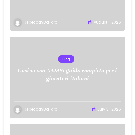
RebeccaSBallard
August 1, 2026
Blog
Casino non AAMS: guida completa per i
giocatori italiani
RebeccaSBallard
July 31, 2026