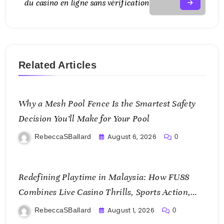
du casino en ligne sans vérification
Related Articles
Why a Mesh Pool Fence Is the Smartest Safety
Decision You’ll Make for Your Pool
August 6, 2026
RebeccaSBallard
0
Redefining Playtime in Malaysia: How FU88
Combines Live Casino Thrills, Sports Action,
and Mobile Freedom
August 1, 2026
RebeccaSBallard
0