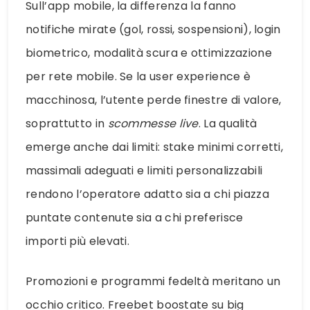
Sull’app mobile, la differenza la fanno
notifiche mirate (gol, rossi, sospensioni), login
biometrico, modalità scura e ottimizzazione
per rete mobile. Se la user experience è
macchinosa, l’utente perde finestre di valore,
soprattutto in
scommesse live
. La qualità
emerge anche dai limiti: stake minimi corretti,
massimali adeguati e limiti personalizzabili
rendono l’operatore adatto sia a chi piazza
puntate contenute sia a chi preferisce
importi più elevati.
Promozioni e programmi fedeltà meritano un
occhio critico. Freebet boostate su big