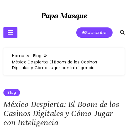
Skip
to
Papa Masque
content
Subscribe
Home
Blog
México Despierta: El Boom de los Casinos
Digitales y Cómo Jugar con Inteligencia
Blog
México Despierta: El Boom de los
Casinos Digitales y Cómo Jugar
con Inteligencia