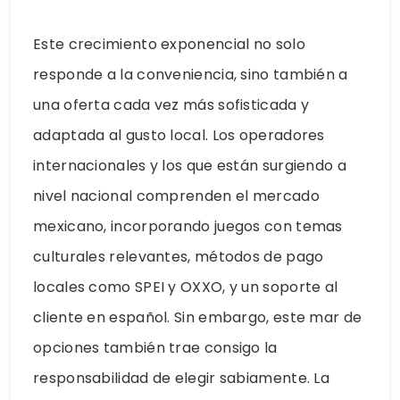
Este crecimiento exponencial no solo
responde a la conveniencia, sino también a
una oferta cada vez más sofisticada y
adaptada al gusto local. Los operadores
internacionales y los que están surgiendo a
nivel nacional comprenden el mercado
mexicano, incorporando juegos con temas
culturales relevantes, métodos de pago
locales como SPEI y OXXO, y un soporte al
cliente en español. Sin embargo, este mar de
opciones también trae consigo la
responsabilidad de elegir sabiamente. La