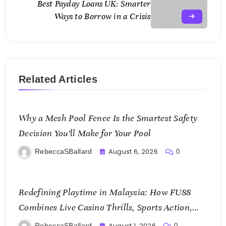
Best Payday Loans UK: Smarter
Ways to Borrow in a Crisis
Related Articles
Why a Mesh Pool Fence Is the Smartest Safety
Decision You’ll Make for Your Pool
August 6, 2026
RebeccaSBallard
0
Redefining Playtime in Malaysia: How FU88
Combines Live Casino Thrills, Sports Action,
and Mobile Freedom
August 1, 2026
RebeccaSBallard
0