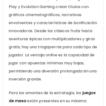
Play y Evolution Gaming crean títulos con
gráficos cinematográficos, narrativas
envolventes y características de bonificación
innovadoras. Desde los clásicos frutis hasta
aventuras épicas con multiplicadores y giros
gratis, hay una tragaperras para cada tipo de
jugador. La ventaja online es la capacidad de
jugar con apuestas mínimas muy bajas,
permitiendo una diversión prolongada sin una
inversión grande.
Para los amantes de la estrategia, los
juegos
de mesa
están presentes en su máxima