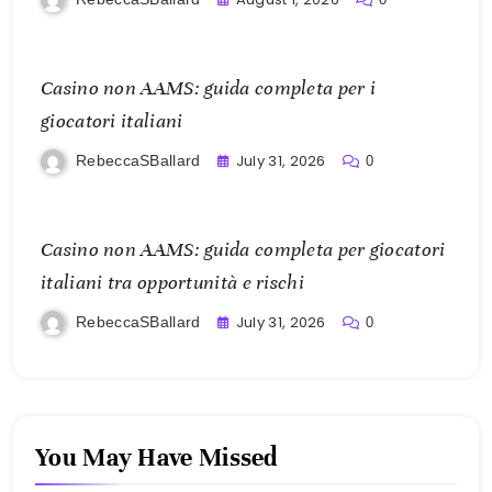
Casino non AAMS: guida completa per i
giocatori italiani
July 31, 2026
RebeccaSBallard
0
Casino non AAMS: guida completa per giocatori
italiani tra opportunità e rischi
July 31, 2026
RebeccaSBallard
0
You May Have Missed