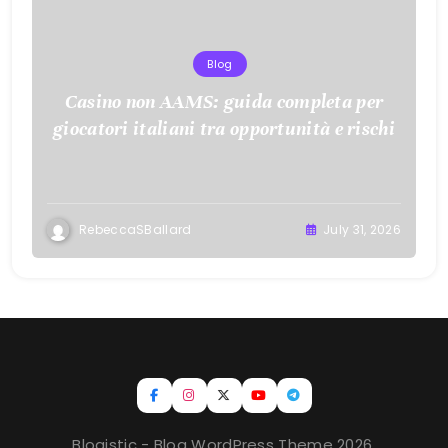
Blog
Casino non AAMS: guida completa per
giocatori italiani tra opportunità e rischi
RebeccaSBallard
July 31, 2026
Blogistic - Blog WordPress Theme 2026.