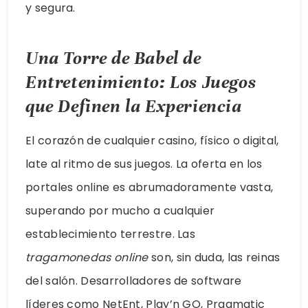
y segura.
Una Torre de Babel de
Entretenimiento: Los Juegos
que Definen la Experiencia
El corazón de cualquier casino, físico o digital,
late al ritmo de sus juegos. La oferta en los
portales online es abrumadoramente vasta,
superando por mucho a cualquier
establecimiento terrestre. Las
tragamonedas online
son, sin duda, las reinas
del salón. Desarrolladores de software
líderes como NetEnt, Play’n GO, Pragmatic