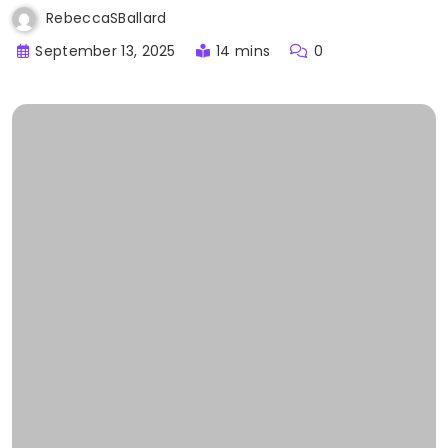
RebeccaSBallard
September 13, 2025
14 mins
0