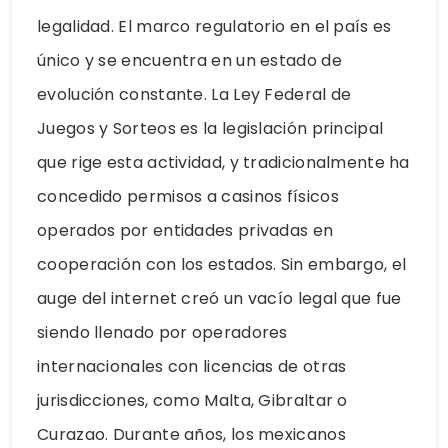
legalidad. El marco regulatorio en el país es
único y se encuentra en un estado de
evolución constante. La Ley Federal de
Juegos y Sorteos es la legislación principal
que rige esta actividad, y tradicionalmente ha
concedido permisos a casinos físicos
operados por entidades privadas en
cooperación con los estados. Sin embargo, el
auge del internet creó un vacío legal que fue
siendo llenado por operadores
internacionales con licencias de otras
jurisdicciones, como Malta, Gibraltar o
Curazao. Durante años, los mexicanos