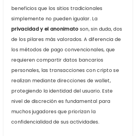
beneficios que los sitios tradicionales
simplemente no pueden igualar. La
privacidad y el anonimato
son, sin duda, dos
de los pilares más valorados. A diferencia de
los métodos de pago convencionales, que
requieren compartir datos bancarios
personales, las transacciones con cripto se
realizan mediante direcciones de wallet,
protegiendo la identidad del usuario. Este
nivel de discreción es fundamental para
muchos jugadores que priorizan la
confidencialidad de sus actividades.