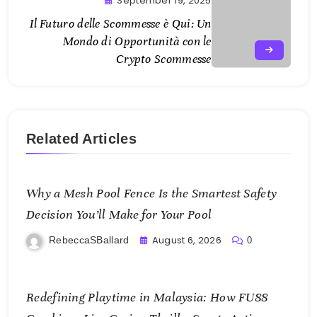
September 19, 2025
Il Futuro delle Scommesse è Qui: Un
Mondo di Opportunità con le
Crypto Scommesse
Related Articles
Why a Mesh Pool Fence Is the Smartest Safety
Decision You’ll Make for Your Pool
August 6, 2026
RebeccaSBallard
0
Redefining Playtime in Malaysia: How FU88