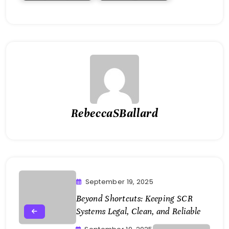
RebeccaSBallard
September 19, 2025
Beyond Shortcuts: Keeping SCR
Systems Legal, Clean, and Reliable