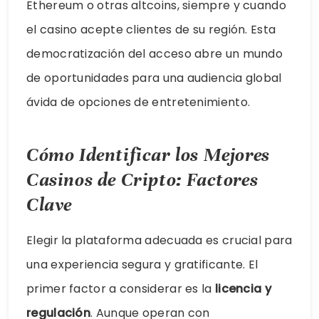
Ethereum o otras altcoins, siempre y cuando
el casino acepte clientes de su región. Esta
democratización del acceso abre un mundo
de oportunidades para una audiencia global
ávida de opciones de entretenimiento.
Cómo Identificar los Mejores
Casinos de Cripto: Factores
Clave
Elegir la plataforma adecuada es crucial para
una experiencia segura y gratificante. El
primer factor a considerar es la
licencia y
regulación
. Aunque operan con