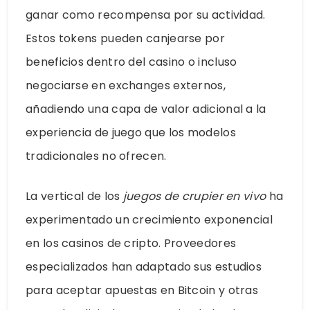
ganar como recompensa por su actividad.
Estos tokens pueden canjearse por
beneficios dentro del casino o incluso
negociarse en exchanges externos,
añadiendo una capa de valor adicional a la
experiencia de juego que los modelos
tradicionales no ofrecen.
La vertical de los
juegos de crupier en vivo
ha
experimentado un crecimiento exponencial
en los casinos de cripto. Proveedores
especializados han adaptado sus estudios
para aceptar apuestas en Bitcoin y otras