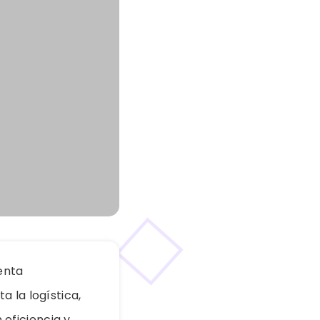
enta
 la logística,
eficiencia y