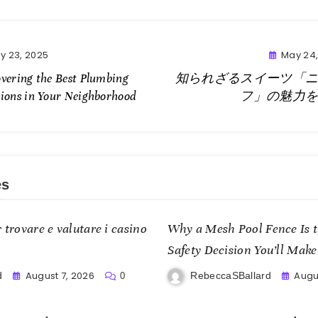
y 23, 2025
May 24,
overing the Best Plumbing
知られざるスイーツ「
tions in Your Neighborhood
フ」の魅力
es
 trovare e valutare i casino
Why a Mesh Pool Fence Is 
Safety Decision You’ll Make
August 7, 2026
Augu
d
RebeccaSBallard
0