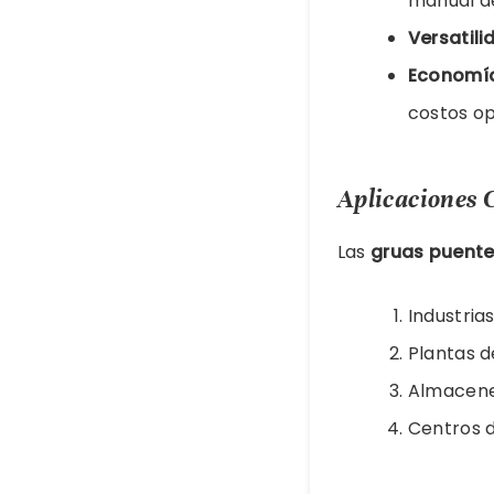
manual d
Versatili
Economí
costos op
Aplicaciones 
Las
gruas puent
Industria
Plantas 
Almacene
Centros d