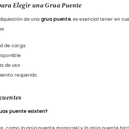
para Elegir una Grua Puente
adquisición de una
grua puente
, es esencial tener en cu
es:
d de carga
isponible
ia de uso
iento requerido
cuentes
uas puente existen?
pos, como la grúa puente monorriel y la grúa puente birr