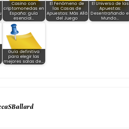
Casino con
El Fenómeno de
El Universo de las
criptomonedas en
las Casas de
Apuestas:
u
España: guía
Apuestas: Más Allá
Desentrañando e
esencial…
del Juego
Mundo…
Guía definitiva
para elegir las
mejores salas de…
ccaSBallard