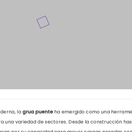
oderna, la
grua puente
ha emergido como una herrami
a una variedad de sectores. Desde la construcción hasta
acan por su capacidad para mover cargas pesadas con 