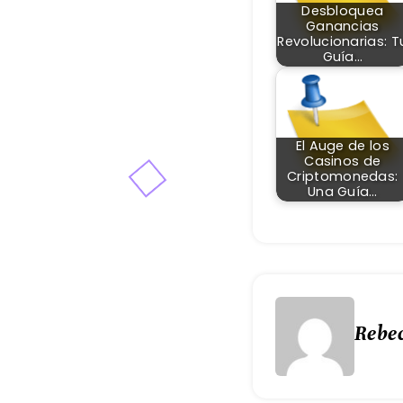
Desbloquea
Ganancias
Revolucionarias: T
Guía…
El Auge de los
Casinos de
Criptomonedas:
Una Guía…
Rebe