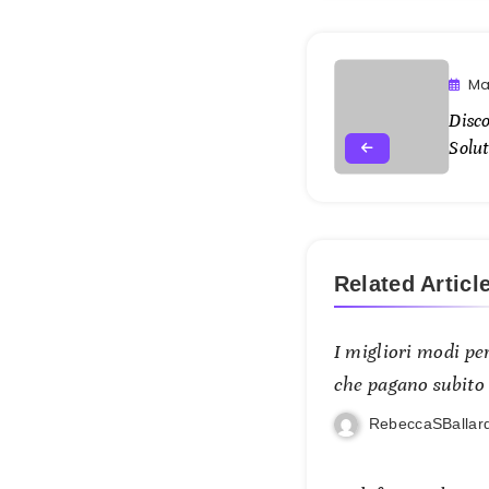
Ma
Disc
Solu
Related Articl
I migliori modi per
che pagano subito
RebeccaSBallar