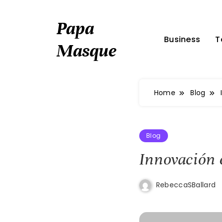
Skip
to
Papa
content
Business
T
Masque
Home
Blog
Blog
Innovación 
RebeccaSBallard