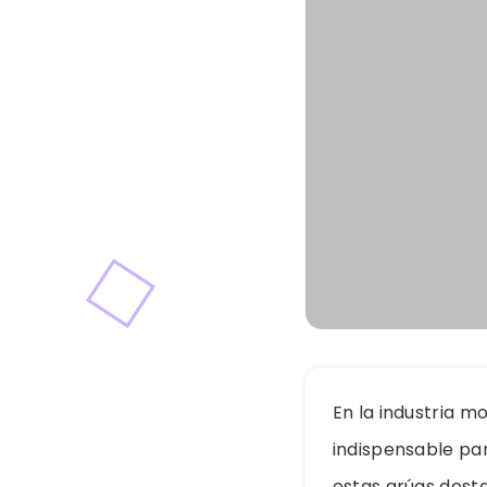
En la industria m
indispensable par
estas grúas dest