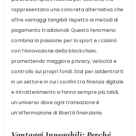
rappresentano una concreta alternativa che
offre vantaggi tangibili rispetto ai metodi di
pagamento tradizionali. Questo fenomeno
combina la passione per lo sport e i casinò
con l’innovazione della blockchain,
promettendo maggiore privacy, velocità e
controllo sui propri fondi. Stai per addentrarti
in un settore in cui i confini tra finanza digitale
e intrattenimento si fanno sempre più labili,
un universo dove ogni transazione è
un’affermazione di libertà finanziaria.
Vantaggi Innegabili: Perché