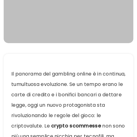
Il panorama del gambling online è in continua,
tumultuosa evoluzione. Se un tempo erano le
carte di credito e i bonifici bancari a dettare
legge, oggi un nuovo protagonista sta
rivoluzionando le regole del gioco: le
criptovalute. Le
crypto scommesse
non sono
più una semplice nicchia per tecnofili, ma