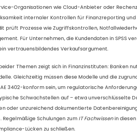
rvice-Organisationen wie Cloud-Anbieter oder Rechenz
Wirksamkeit internaler Kontrollen für Finanzreporting und
it prüft Prozesse wie Zugriffskontrollen, Notfallwiederh
ent. Für Unternehmen, die Kundendaten in SPSS verar
t ein vertrauensbildendes Verkaufsargument.
eider Themen zeigt sich in Finanzinstituten: Banken nu
elle. Gleichzeitig müssen diese Modelle und die zugru
AE 3402-konform sein, um regulatorische Anforderungen
 typische Schwachstellen auf – etwa unverschlüsselte 
en oder unzureichend dokumentierte Datenbereinigun
e. Regelmäßige Schulungen zum
IT Fachwissen
in diesen
ompliance-Lücken zu schließen.