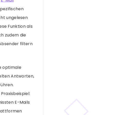
n
E-Mail
spezifischen
cht ungelesen
iese Funktion als
ich zudem die
bsender filtern
e optimale
elten Antworten,
führen.
Praxisbeispiel:
issten E-Mails
Plattformen