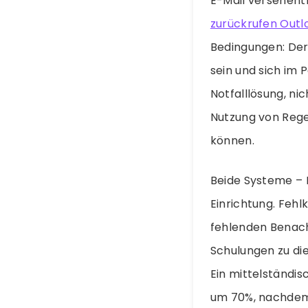
E-Mail versehent
zurückrufen Outl
Bedingungen: Der
sein und sich im P
Notfalllösung, ni
Nutzung von Rege
können.
Beide Systeme – 
Einrichtung. Feh
fehlenden Benach
Schulungen zu die
Ein mittelständi
um 70%, nachdem 