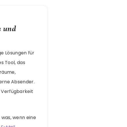
s und
ge Lösungen für
es Tool, das
träume,
terne Absender.
e Verfügbarkeit
h was, wenn eine