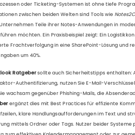
zessen oder Ticketing-Systemen ist ohne tiefe Progr
rationen zwischen beiden Welten sind Tools wie
Notes2C
Unternehmen Teile ihrer Notes-Anwendungen in mode
ühren möchten. Ein Praxisbeispiel zeigt: Ein Logistikko
erte Frachtverfolgung in eine SharePoint-Lösung und re
ingaben um 40%.
tlook Ratgeber
sollte auch Sicherheitstipps enthalten: A
ktor-Authentifizierung, nutzen Sie E-Mail-Verschlüssel
Sie wachsam gegenüber Phishing-Mails, die Absenderad
ber
ergänzt dies mit Best Practices für effiziente Komm
zeilen, klare Handlungsaufforderungen im Text und str
rung mittels Ordner oder Tags. Nutzer beider Systeme p
wa zum effektiven Kalendermanagement oder zur gem