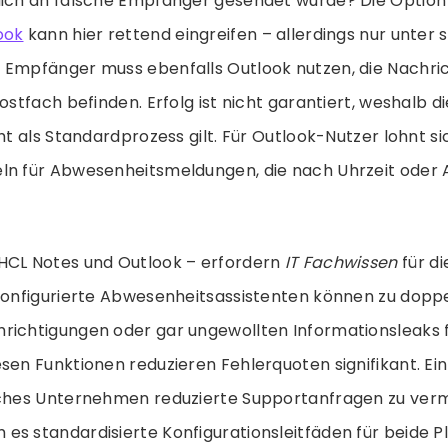
lich an falsche Empfänger gesendet wurde? Die Optio
ook
kann hier rettend eingreifen – allerdings nur unter 
 Empfänger muss ebenfalls Outlook nutzen, die Nachri
ostfach befinden. Erfolg ist nicht garantiert, weshalb d
cht als Standardprozess gilt. Für Outlook-Nutzer lohnt s
ln für Abwesenheitsmeldungen, die nach Uhrzeit oder A
HCL Notes und Outlook – erfordern
IT Fachwissen
für di
lkonfigurierte Abwesenheitsassistenten können zu dopp
richtigungen oder gar ungewollten Informationsleaks 
sen Funktionen reduzieren Fehlerquoten signifikant. Ein 
sches Unternehmen reduzierte Supportanfragen zu verm
es standardisierte Konfigurationsleitfäden für beide 