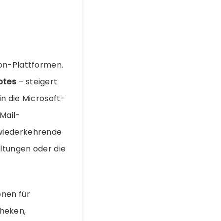
ion-Plattformen.
otes
– steigert
in die Microsoft-
Mail-
 wiederkehrende
ltungen oder die
onen für
heken,