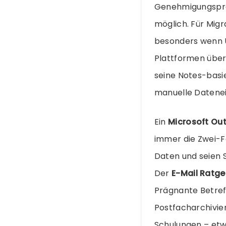
Genehmigungspro
möglich. Für Mig
besonders wenn 
Plattformen überf
seine Notes-basi
manuelle Datene
Ein
Microsoft Ou
immer die Zwei-Fa
Daten und seien 
Der
E-Mail Ratge
Prägnante Betreff
Postfacharchivie
Schulungen – et