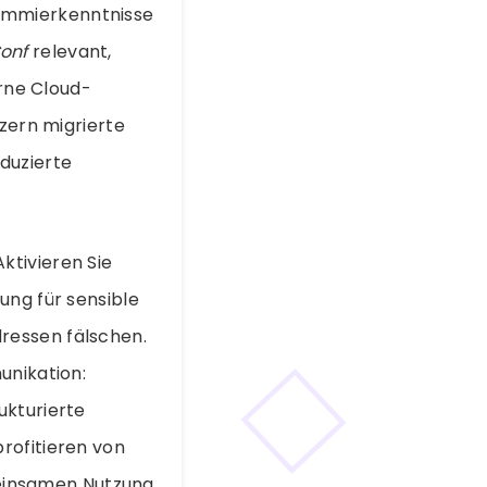
ammierkenntnisse
onf
relevant,
rne Cloud-
nzern migrierte
duzierte
ktivieren Sie
ung für sensible
ressen fälschen.
unikation:
ukturierte
rofitieren von
einsamen Nutzung