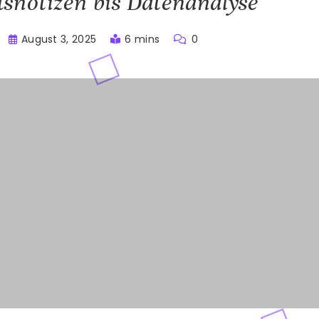
snotizen bis Datenanalyse
August 3, 2025
6 mins
0