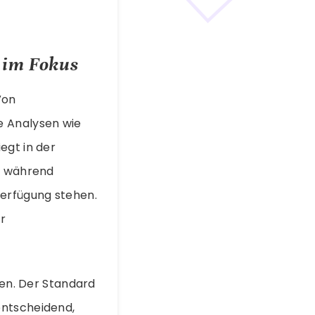
 im Fokus
Von
e Analysen wie
egt in der
I, während
Verfügung stehen.
r
n. Der Standard
entscheidend,