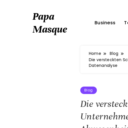
Skip
to
Papa
content
Business
T
Masque
Home
Blog
Die versteckten S
Datenanalyse
Blog
Die verstec
Unternehm