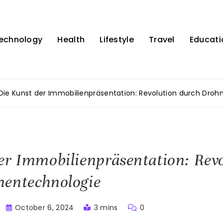
echnology
Health
Lifestyle
Travel
Educati
Die Kunst der Immobilienpräsentation: Revolution durch Dro
er Immobilienpräsentation: Rev
nentechnologie
October 6, 2024
3 mins
0