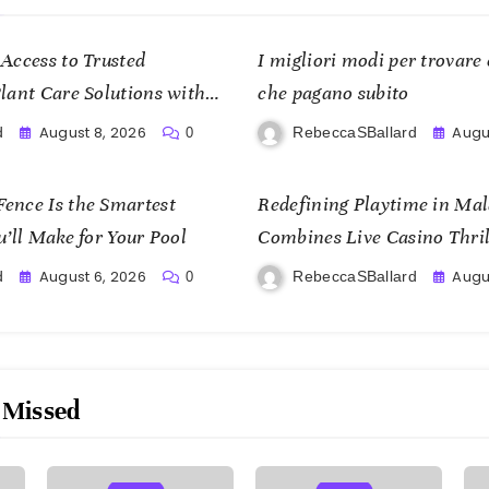
Access to Trusted
I migliori modi per trovare 
lant Care Solutions with
che pagano subito
August 8, 2026
Augu
d
RebeccaSBallard
0
ence Is the Smartest
Redefining Playtime in Ma
u’ll Make for Your Pool
Combines Live Casino Thrill
and Mobile Freedom
August 6, 2026
Augus
d
RebeccaSBallard
0
 Missed