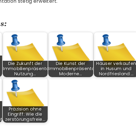
ation stetig erweitert.
s:
Die Zukunft der
Die Kunst der
Häuser verkaufe
Immobilienpräsentation:
Immobilienpräsentation:
in Husum und
Nutzung…
Moderne…
Nordfriesland:…
Präzision ohne
Eingriff: Wie die
aten…
zerstörungsfreie…