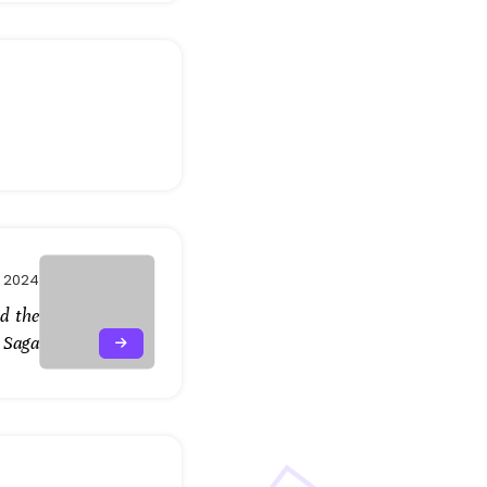
, 2024
nd the
 Saga