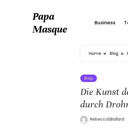
Skip
to
Papa
content
Business
T
Masque
Home
Blog
Blog
Die Kunst d
durch Droh
RebeccaSBallard