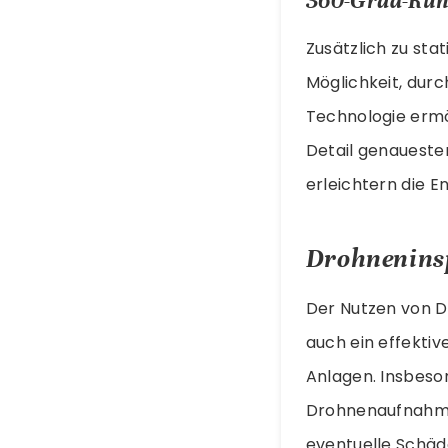
360-Grad-Run
Zusätzlich zu st
Möglichkeit, durc
Technologie ermö
Detail genauest
erleichtern die E
Drohnenins
Der Nutzen von Dr
auch ein effektiv
Anlagen. Insbeso
Drohnenaufnahmen
eventuelle Schäde