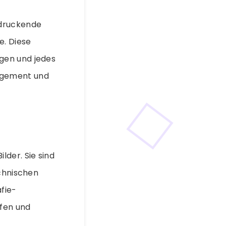
ndruckende
e. Diese
gen und jedes
agement und
der. Sie sind
echnischen
fie-
üfen und