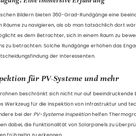
dgang: Eine immersive Erfahrung
atischen Bildern bieten 360-Grad-Rundgänge eine beei
h Räume zu navigieren, als ob man tatsächlich dort wär
glicht es dem Betrachter, sich in einem Raum zu bewe
ens zu betrachten. Solche Rundgänge erhöhen das Eng
ntscheidungsfindung der Interessenten.
pektion für PV-Systeme und mehr
ohnen beschränkt sich nicht nur auf beeindruckende Bil
es Werkzeug für die Inspektion von Infrastruktur und t
ndere bei der
PV-Systeme Inspektion
helfen Thermogra
 dabei, die Funktionalität von Solarpanels zu überpr
n frühzeitig zu erkennen.