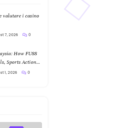
e valutare i casino
st 7, 2026
0
laysia: How FU88
s, Sports Action,
t 1, 2026
0