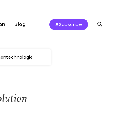
on
Blog
Subscribe
hnentechnologie
olution