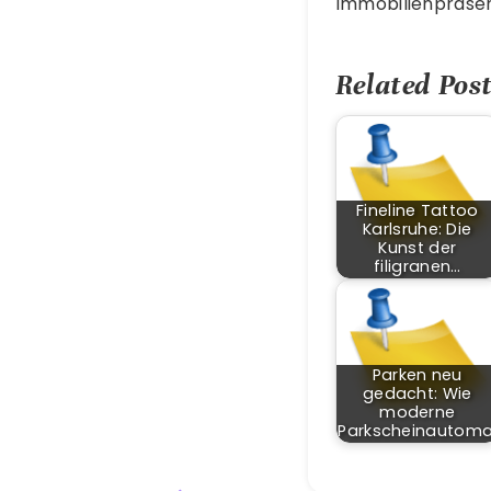
Immobilienpräsent
Related Post
Fineline Tattoo
Karlsruhe: Die
Kunst der
filigranen…
Parken neu
gedacht: Wie
moderne
Parkscheinautom