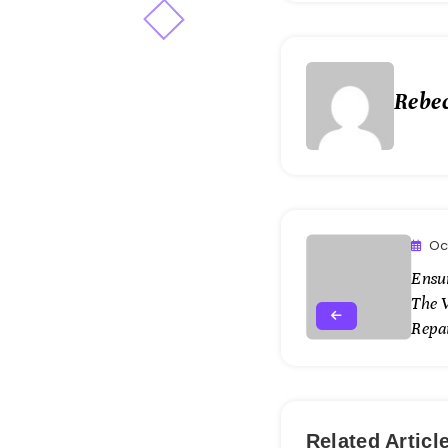
Rebe
Oc
Ensu
The V
Repai
Related Articl