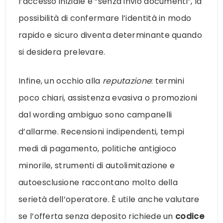
l’accesso iniziale è “senza invio documenti”, la
possibilità di confermare l’identità in modo
rapido e sicuro diventa determinante quando
si desidera prelevare.
Infine, un occhio alla
reputazione
: termini
poco chiari, assistenza evasiva o promozioni
dal wording ambiguo sono campanelli
d’allarme. Recensioni indipendenti, tempi
medi di pagamento, politiche antigioco
minorile, strumenti di autolimitazione e
autoesclusione raccontano molto della
serietà dell’operatore. È utile anche valutare
se l’offerta senza deposito richiede un
codice