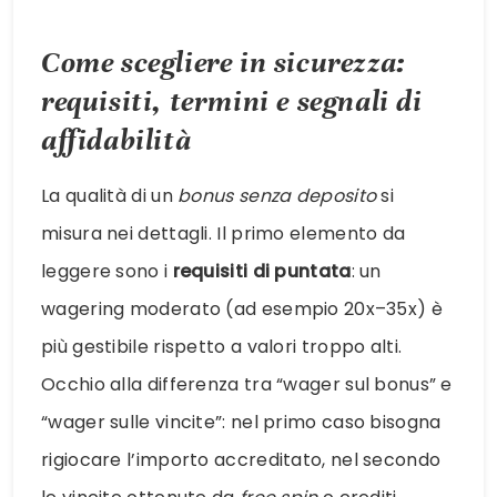
Come scegliere in sicurezza:
requisiti, termini e segnali di
affidabilità
La qualità di un
bonus senza deposito
si
misura nei dettagli. Il primo elemento da
leggere sono i
requisiti di puntata
: un
wagering moderato (ad esempio 20x–35x) è
più gestibile rispetto a valori troppo alti.
Occhio alla differenza tra “wager sul bonus” e
“wager sulle vincite”: nel primo caso bisogna
rigiocare l’importo accreditato, nel secondo