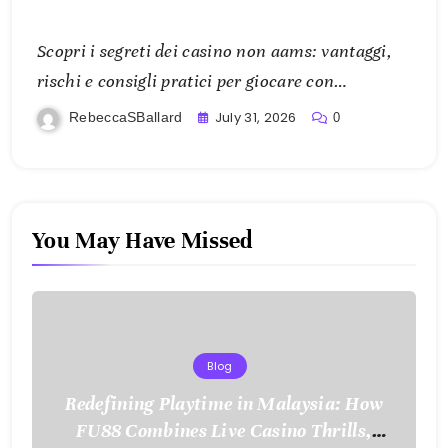
Scopri i segreti dei casino non aams: vantaggi,
rischi e consigli pratici per giocare con
consapevolezza
July 31, 2026
RebeccaSBallard
0
You May Have Missed
Blog
Redefining Playtime in Malaysia: How
FU88 Combines Live Casino Thrills,