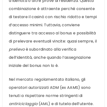
d’identità o altre prove di residenza. Questa
combinazione è attraente perché consente
di testare il casinò con rischio ridotto e tempi
d’accesso minimi. Tuttavia, conviene
distinguere tra accesso al bonus e possibilità
di prelevare eventuali vincite: quasi sempre, il
prelievo
è subordinato alla verifica
dell’identità, anche quando l’assegnazione
iniziale del bonus non lo è.
Nel mercato regolamentato italiano, gli
operatori autorizzati ADM (ex AAMS) sono
tenuti a rispettare norme stringenti di
antiriciclaggio
(AML) e di tutela dell’utente.