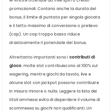
le vincite ottenute da
free spin
o crediti
promozionali. Contano anche la durata del
bonus, il limite di puntata per singola giocata
e il tetto massimo di conversione o prelievo
(cap). Un cap troppo basso riduce
drasticamente il potenziale del bonus.
Altrettanto importanti sono i
contributi di
gioco
: molte slot contribuiscono al 100% sul
wagering, mentre giochi da tavolo, live e
alcune slot con jackpot possono contribuire
in misura minore o nulla. Leggere la lista dei
titoli ammessi evita di disperdere il volume di
scommessa su giochi non qualificanti. Un