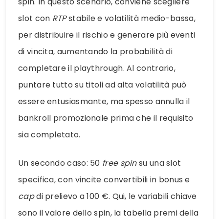
spin. In questo scenario, conviene scegliere
slot con
RTP
stabile e volatilità medio-bassa,
per distribuire il rischio e generare più eventi
di vincita, aumentando la probabilità di
completare il playthrough. Al contrario,
puntare tutto su titoli ad alta volatilità può
essere entusiasmante, ma spesso annulla il
bankroll promozionale prima che il requisito
sia completato.
Un secondo caso: 50
free spin
su una slot
specifica, con vincite convertibili in bonus e
cap
di prelievo a 100 €. Qui, le variabili chiave
sono il valore dello spin, la tabella premi della