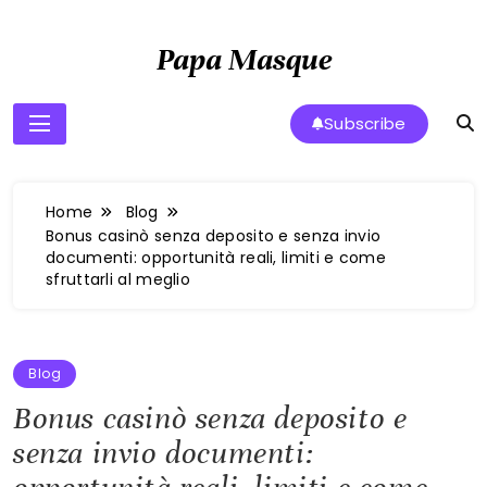
Skip
to
Papa Masque
content
Subscribe
Home
Blog
Bonus casinò senza deposito e senza invio
documenti: opportunità reali, limiti e come
sfruttarli al meglio
Blog
Bonus casinò senza deposito e
senza invio documenti: