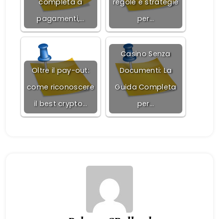
completa a
regole e strategie
pagamenti,…
per…
Casino Senza
Oltre il pay-out:
Documenti: La
come riconoscere
Guida Completa
il best crypto…
per…