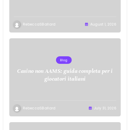
Sports Action, and Mobile Freedom
RebeccaSBallard
August 1, 2026
Blog
Casino non AAMS: guida completa per i
giocatori italiani
RebeccaSBallard
July 31, 2026