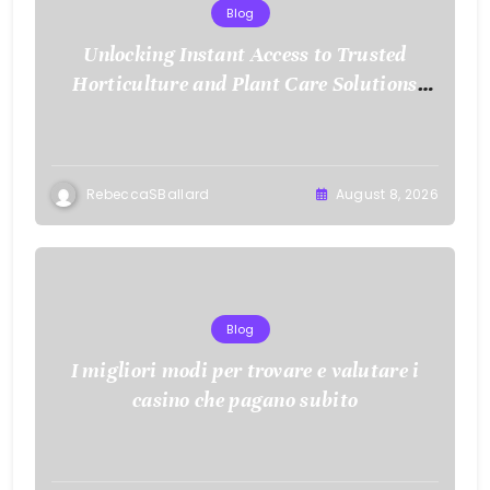
Blog
Unlocking Instant Access to Trusted
Horticulture and Plant Care Solutions
with KOI77 LINK
RebeccaSBallard
August 8, 2026
Blog
I migliori modi per trovare e valutare i
casino che pagano subito