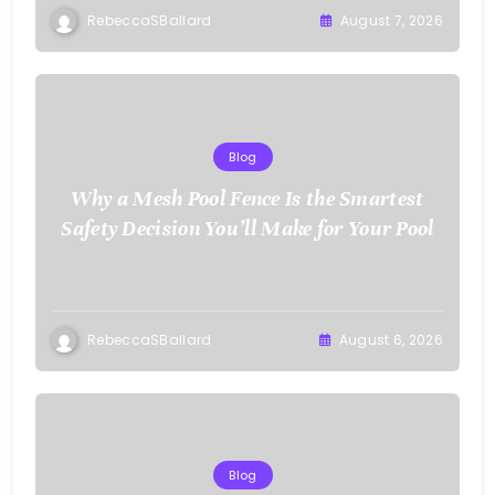
RebeccaSBallard
August 7, 2026
Blog
Why a Mesh Pool Fence Is the Smartest
Safety Decision You’ll Make for Your Pool
RebeccaSBallard
August 6, 2026
Blog