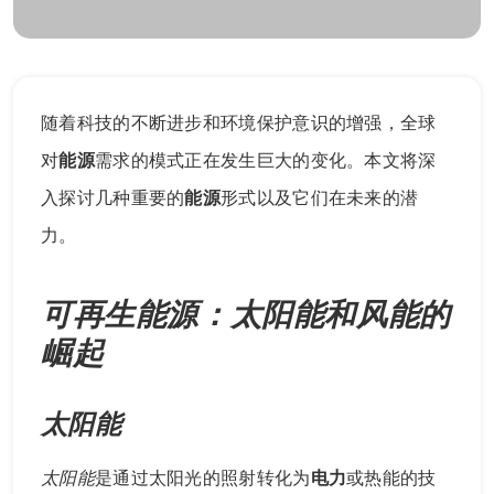
随着科技的不断进步和环境保护意识的增强，全球
对
能源
需求的模式正在发生巨大的变化。本文将深
入探讨几种重要的
能源
形式以及它们在未来的潜
力。
可再生能源：太阳能和风能的
崛起
太阳能
太阳能
是通过太阳光的照射转化为
电力
或热能的技