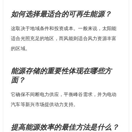
如何选择最适合的可再生能源？
这取决于地域条件和投资成本。一般来说，太阳能
适合光照充足的地区，而风能则适合风力资源丰富
的区域。
能源存储的重要性体现在哪些方
面？
它确保不间断电力供应，平衡峰谷需求，并为电动
汽车等新兴市场提供动力支持。
提高能源效率的最佳方法是什么？