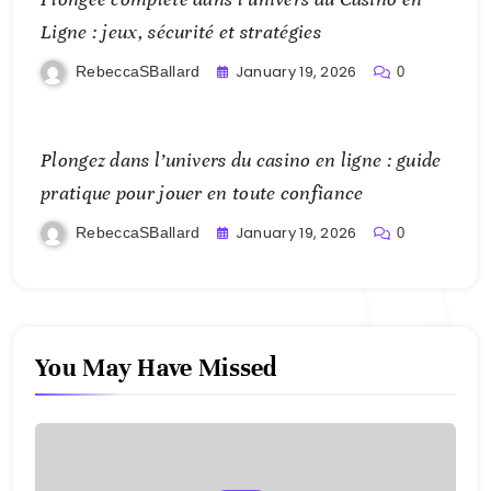
Ligne : jeux, sécurité et stratégies
January 19, 2026
RebeccaSBallard
0
Plongez dans l’univers du casino en ligne : guide
pratique pour jouer en toute confiance
January 19, 2026
RebeccaSBallard
0
You May Have Missed