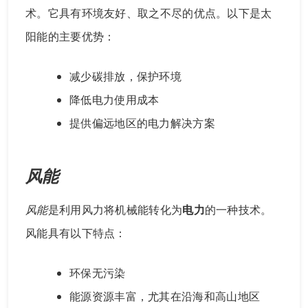
术。它具有环境友好、取之不尽的优点。以下是太
阳能的主要优势：
减少碳排放，保护环境
降低电力使用成本
提供偏远地区的电力解决方案
风能
风能
是利用风力将机械能转化为
电力
的一种技术。
风能具有以下特点：
环保无污染
能源资源丰富，尤其在沿海和高山地区