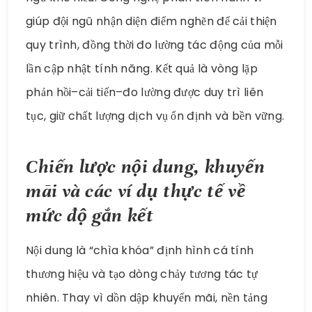
giúp đội ngũ nhận diện điểm nghẽn để cải thiện
quy trình, đồng thời đo lường tác động của mỗi
lần cập nhật tính năng. Kết quả là vòng lặp
phản hồi–cải tiến–đo lường được duy trì liên
tục, giữ chất lượng dịch vụ ổn định và bền vững.
Chiến lược nội dung, khuyến
mãi và các ví dụ thực tế về
mức độ gắn kết
Nội dung là “chìa khóa” định hình cá tính
thương hiệu và tạo dòng chảy tương tác tự
nhiên. Thay vì dồn dập khuyến mãi, nền tảng