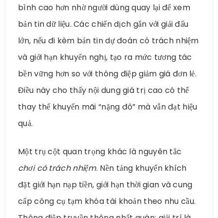
bình cao hơn nhờ người dùng quay lại để xem
bản tin dữ liệu. Các chiến dịch gắn với giải đấu
lớn, nếu đi kèm bản tin dự đoán có trách nhiệm
và giới hạn khuyến nghị, tạo ra mức tương tác
bền vững hơn so với thông điệp giảm giá đơn lẻ.
Điều này cho thấy nội dung giá trị cao có thể
thay thế khuyến mãi “nặng đô” mà vẫn đạt hiệu
quả.
Một trụ cột quan trọng khác là nguyên tắc
chơi có trách nhiệm
. Nền tảng khuyến khích
đặt giới hạn nạp tiền, giới hạn thời gian và cung
cấp công cụ tạm khóa tài khoản theo nhu cầu.
Thông điệp truyền thông nhất quán: giải trí là