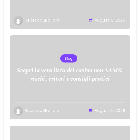
RebeccaSBallard
August 10, 2026
Blog
Scopri la vera lista dei casino non AAMS:
rischi, criteri e consigli pratici
RebeccaSBallard
August 10, 2026