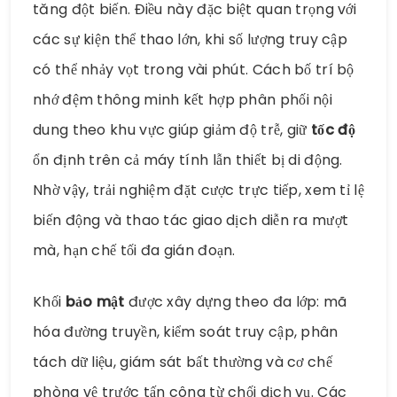
tăng đột biến. Điều này đặc biệt quan trọng với
các sự kiện thể thao lớn, khi số lượng truy cập
có thể nhảy vọt trong vài phút. Cách bố trí bộ
nhớ đệm thông minh kết hợp phân phối nội
dung theo khu vực giúp giảm độ trễ, giữ
tốc độ
ổn định trên cả máy tính lẫn thiết bị di động.
Nhờ vậy, trải nghiệm đặt cược trực tiếp, xem tỉ lệ
biến động và thao tác giao dịch diễn ra mượt
mà, hạn chế tối đa gián đoạn.
Khối
bảo mật
được xây dựng theo đa lớp: mã
hóa đường truyền, kiểm soát truy cập, phân
tách dữ liệu, giám sát bất thường và cơ chế
phòng vệ trước tấn công từ chối dịch vụ. Các