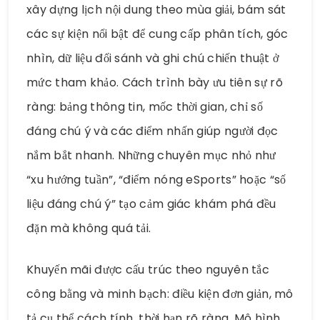
xây dựng lịch nội dung theo mùa giải, bám sát
các sự kiện nổi bật để cung cấp phân tích, góc
nhìn, dữ liệu đối sánh và ghi chú chiến thuật ở
mức tham khảo. Cách trình bày ưu tiên sự rõ
ràng: bảng thông tin, mốc thời gian, chỉ số
đáng chú ý và các điểm nhấn giúp người đọc
nắm bắt nhanh. Những chuyên mục nhỏ như
“xu hướng tuần”, “điểm nóng eSports” hoặc “số
liệu đáng chú ý” tạo cảm giác khám phá đều
đặn mà không quá tải.
Khuyến mãi được cấu trúc theo nguyên tắc
công bằng và minh bạch: điều kiện đơn giản, mô
tả cụ thể cách tính, thời hạn rõ ràng. Mô hình