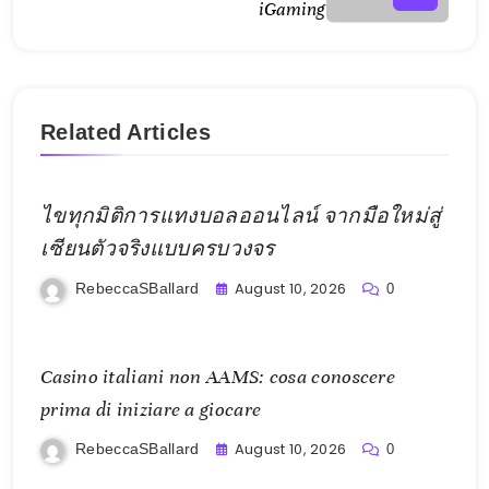
iGaming
Related Articles
ไขทุกมิติการแทงบอลออนไลน์ จากมือใหม่สู่
เซียนตัวจริงแบบครบวงจร
August 10, 2026
RebeccaSBallard
0
Casino italiani non AAMS: cosa conoscere
prima di iniziare a giocare
August 10, 2026
RebeccaSBallard
0