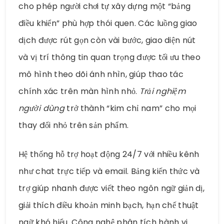
cho phép người chơi tự xây dựng một “bảng
điều khiển” phù hợp thói quen. Các luồng giao
dịch được rút gọn còn vài bước, giao diện nút
và vị trí thông tin quan trọng được tối ưu theo
mô hình theo dõi ánh nhìn, giúp thao tác
chính xác trên màn hình nhỏ.
Trải nghiệm
người dùng
trở thành “kim chỉ nam” cho mọi
thay đổi nhỏ trên sản phẩm.
Hệ thống hỗ trợ hoạt động 24/7 với nhiều kênh
như chat trực tiếp và email. Bảng kiến thức và
trợ giúp nhanh được viết theo ngôn ngữ giản dị,
giải thích điều khoản minh bạch, hạn chế thuật
ngữ khó hiểu. Công nghệ phân tích hành vi