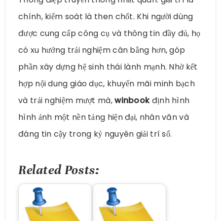
chính, kiểm soát là then chốt. Khi người dùng
được cung cấp công cụ và thông tin đầy đủ, họ
có xu hướng trải nghiệm cân bằng hơn, góp
phần xây dựng hệ sinh thái lành mạnh. Nhờ kết
hợp nội dung giáo dục, khuyến mãi minh bạch
và trải nghiệm mượt mà,
winbook
định hình
hình ảnh một nền tảng hiện đại, nhân văn và
đáng tin cậy trong kỷ nguyên giải trí số.
Related Posts: