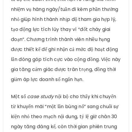
nhiệm vụ hàng ngày/tuần đi kèm phần thưởng
nhỏ giúp hình thành nhịp độ tham gia hợp lý,
tạo động lực tích lũy thay vì “đốt cháy giai
đoạn”. Chương trình thành viên nhiều hạng
được thiết kế để ghi nhận cả mức độ hoạt động
lẫn đóng góp tích cực vào cộng đồng. Việc này
gia tăng cảm giác được trân trọng, đồng thời
giảm áp lực doanh số ngắn hạn.
Một số
case study
nội bộ cho thấy khi chuyển
từ khuyến mãi “một lần bùng nổ” sang chuỗi sự
kiện nhỏ theo mạch nội dung, tỷ lệ giữ chân 30
ngày tăng đáng kể, còn thời gian phiên trung