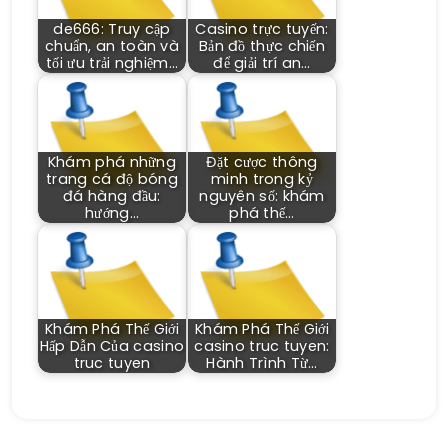
de666: Truy cập
Casino trực tuyến:
chuẩn, an toàn và
Bản đồ thực chiến
tối ưu trải nghiệm…
để giải trí an…
Khám phá những
Đặt cược thông
trang cá độ bóng
minh trong kỷ
đá hàng đầu:
nguyên số: khám
hướng…
phá thế…
Khám Phá Thế Giới
Khám Phá Thế Giới
Hấp Dẫn Của casino
casino truc tuyen:
truc tuyen
Hành Trình Từ…