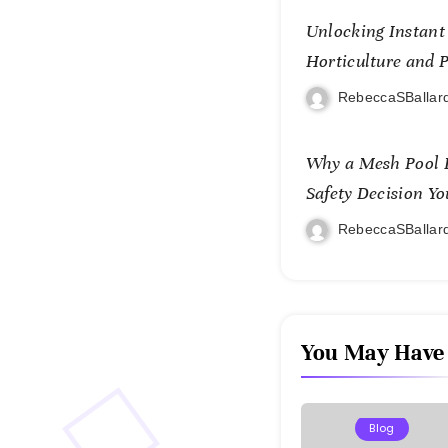
Unlocking Instant 
Horticulture and P
KOI77 LINK
RebeccaSBallar
Why a Mesh Pool F
Safety Decision Yo
RebeccaSBallar
You May Have
Blog