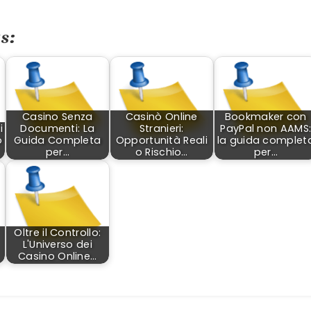
s:
Casino Senza
Casinò Online
Bookmaker con
i
Documenti: La
Stranieri:
PayPal non AAMS
o
Guida Completa
Opportunità Reali
la guida complet
per…
o Rischio…
per…
Oltre il Controllo:
L'Universo dei
Casino Online…