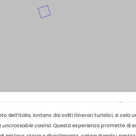
 dell’Italia, lontano dai soliti itinerari turistici, si cel
n uncrossable casino
. Questa esperienza promette di e
di mistero, storia e divertimento, catapultando i parteci