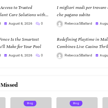
Access to Trusted
I migliori modi per trovare 
lant Care Solutions with
che pagano subito
August 8, 2026
Augu
d
RebeccaSBallard
0
ence Is the Smartest
Redefining Playtime in Ma
u’ll Make for Your Pool
Combines Live Casino Thrill
and Mobile Freedom
August 6, 2026
Augus
d
RebeccaSBallard
0
 Missed
Blog
Blog