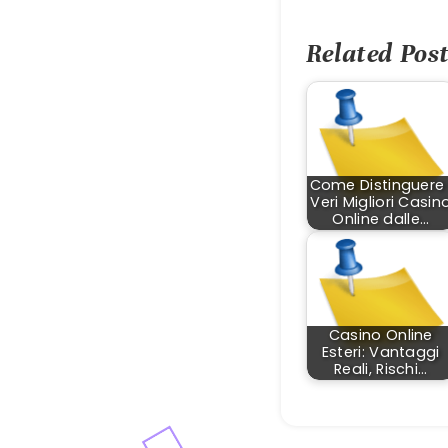
Related Post
Come Distinguere 
Veri Migliori Casin
Online dalle…
Casino Online
Esteri: Vantaggi
Reali, Rischi…