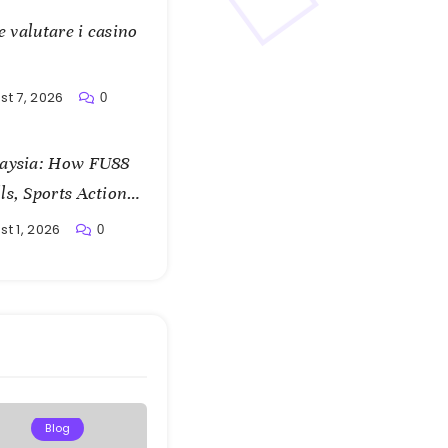
e valutare i casino
st 7, 2026
0
laysia: How FU88
s, Sports Action,
t 1, 2026
0
Blog