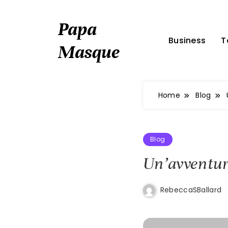
Skip
to
Papa
content
Business
T
Masque
Home
Blog
Blog
Un’avventura
RebeccaSBallard