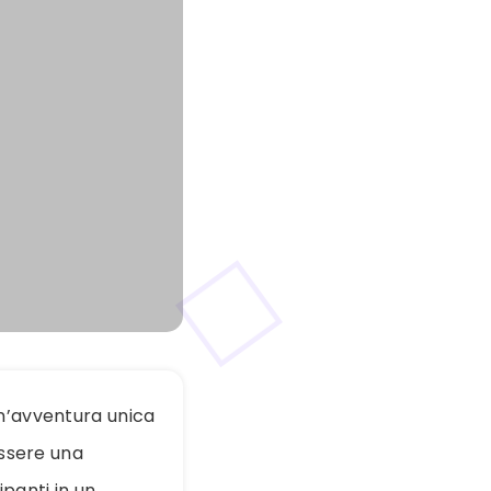
a un’avventura unica
ssere una
panti in un