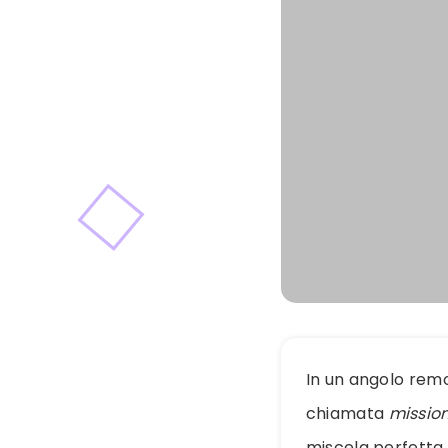
In un angolo remoto
chiamata
missio
miscela perfetta 