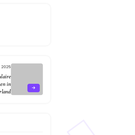
, 2025
laire
en in
rland