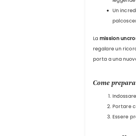
leggende 
Un incred
palcoscen
La
mission uncro
regalare un ricor
porta a una nuov
Come preparar
Indossar
Portare c
Essere pr