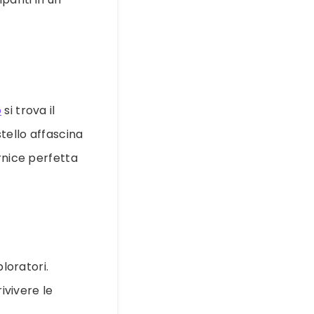
o
si trova il
tello affascina
rnice perfetta
loratori.
ivivere le