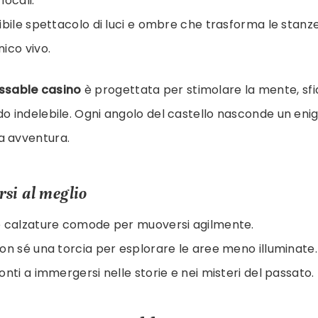
locali.
ibile spettacolo di luci e ombre che trasforma le stanze
ico vivo.
ssable casino
è progettata per stimolare la mente, sfid
do indelebile. Ogni angolo del castello nasconde un eni
a avventura.
si al meglio
e calzature comode per muoversi agilmente.
on sé una torcia per esplorare le aree meno illuminate.
onti a immergersi nelle storie e nei misteri del passato.