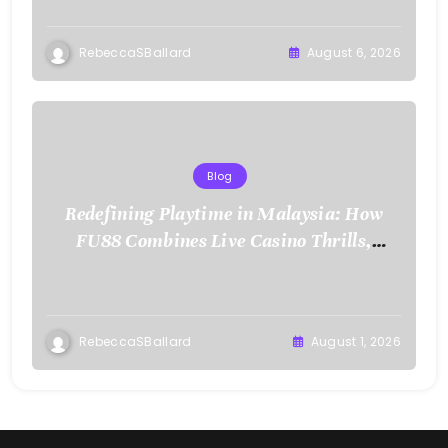
RebeccaSBallard
August 6, 2026
Blog
Redefining Playtime in Malaysia: How
FU88 Combines Live Casino Thrills,
Sports Action, and Mobile Freedom
RebeccaSBallard
August 1, 2026