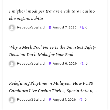
I migliori modi per trovare e valutare i casino
che pagano subito
August 7, 2026
RebeccaSBallard
0
Why a Mesh Pool Fence Is the Smartest Safety
Decision You’ll Make for Your Pool
August 6, 2026
RebeccaSBallard
0
Redefining Playtime in Malaysia: How FU88
Combines Live Casino Thrills, Sports Action,
and Mobile Freedom
August 1, 2026
RebeccaSBallard
0