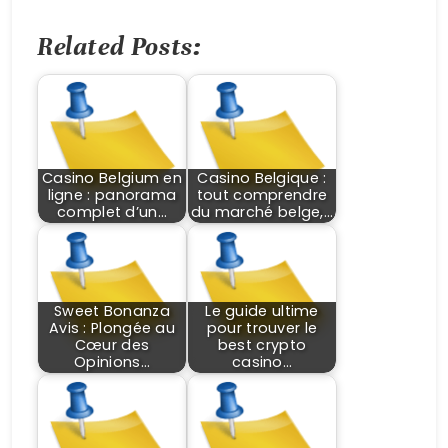
Related Posts:
Casino Belgium en
Casino Belgique :
ligne : panorama
tout comprendre
complet d’un…
du marché belge,…
Sweet Bonanza
Le guide ultime
Avis : Plongée au
pour trouver le
Cœur des
best crypto
Opinions…
casino…