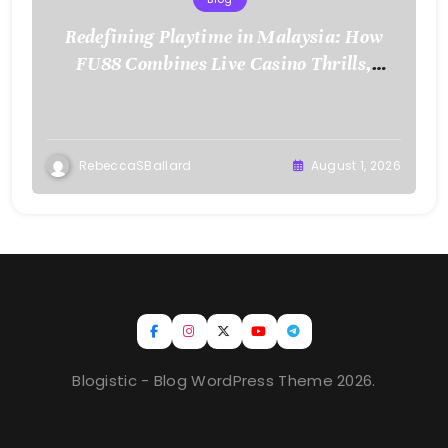
Redefining Playtime in Malaysia: How
FU88 Combines Live Casino Thrills,
Sports Action, and Mobile Freedom
RebeccaSBallard
August 1, 2026
Blogistic - Blog WordPress Theme 2026.