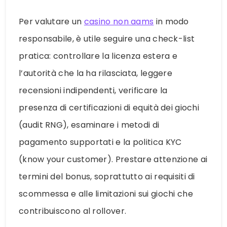
Per valutare un
casino non aams
in modo
responsabile, è utile seguire una check-list
pratica: controllare la licenza estera e
l’autorità che la ha rilasciata, leggere
recensioni indipendenti, verificare la
presenza di certificazioni di equità dei giochi
(audit RNG), esaminare i metodi di
pagamento supportati e la politica KYC
(know your customer). Prestare attenzione ai
termini del bonus, soprattutto ai requisiti di
scommessa e alle limitazioni sui giochi che
contribuiscono al rollover.