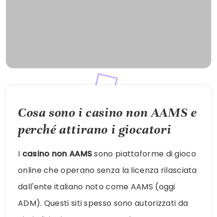
Cosa sono i casino non AAMS e
perché attirano i giocatori
I
casino non AAMS
sono piattaforme di gioco
online che operano senza la licenza rilasciata
dall'ente italiano noto come AAMS (oggi
ADM). Questi siti spesso sono autorizzati da