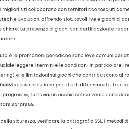
: i migliori siti collaborano con fornitori riconosciuti com
ech e Evolution, offrendo slot, tavoli live e giochi di c
 chiare. La presenza di giochi con certificazioni e repor
arenza.
uto e le promozioni periodiche sono leve comuni per at
ciale leggere i termini e le condizioni, in particolare i re
ng) e le limitazioni sui giochi che contribuiscono al rol
nuovi
spesso includono pacchetti di benvenuto, free s
 progressivi; tuttavia, un occhio critico verso condizion
itare sorprese.
 della sicurezza, verificare la crittografia SSL, i metodi