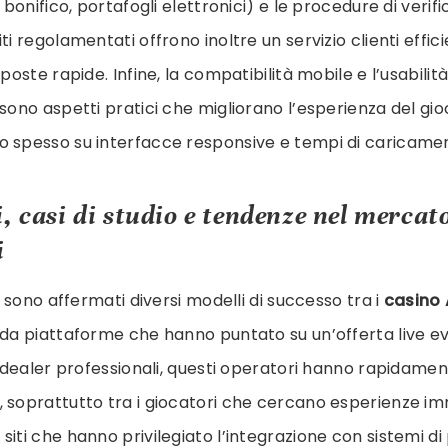
, bonifico, portafogli elettronici) e le procedure di ver
ti regolamentati offrono inoltre un servizio clienti efficie
sposte rapide. Infine, la compatibilità mobile e l’usabilità
sono aspetti pratici che migliorano l’esperienza del gioc
 spesso su interfacce responsive e tempi di caricament
, casi di studio e tendenze nel mercat
i
si sono affermati diversi modelli di successo tra i
casino
rda piattaforme che hanno puntato su un’offerta live e
 e dealer professionali, questi operatori hanno rapidame
 soprattutto tra i giocatori che cercano esperienze im
siti che hanno privilegiato l’integrazione con sistemi 