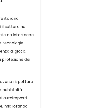
e italiano,
 il settore ha
zate da interfacce
e tecnologie
enza di gioco,
la protezione dei
 devono rispettare
e pubblicità
i autoimposti,
le, migliorando