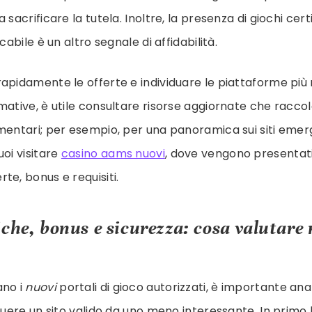
 sacrificare la tutela. Inoltre, la presenza di giochi cert
cabile è un altro segnale di affidabilità.
apidamente le offerte e individuare le piattaforme più
mative, è utile consultare risorse aggiornate che racco
mentari; per esempio, per una panoramica sui siti emerg
uoi visitare
casino aams nuovi
, dove vengono presentati
te, bonus e requisiti.
che, bonus e sicurezza: cosa valutare 
ano i
nuovi
portali di gioco autorizzati, è importante anal
guere un sito valido da uno meno interessante. In primo l