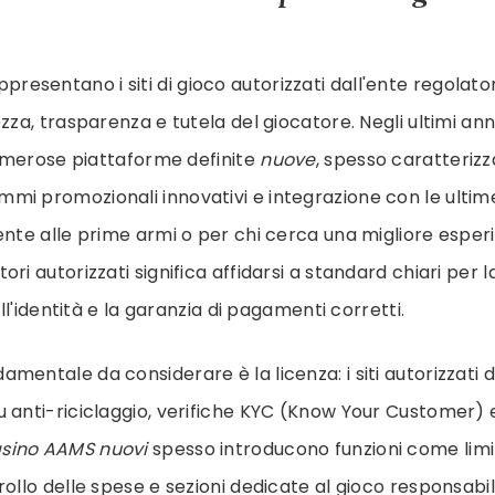
presentano i siti di gioco autorizzati dall'ente regolator
zza, trasparenza e tutela del giocatore. Negli ultimi anni
 numerose piattaforme definite
nuove
, spesso caratteriz
mi promozionali innovativi e integrazione con le ultim
ente alle prime armi o per chi cerca una migliore esperi
ri autorizzati significa affidarsi a standard chiari per 
ell'identità e la garanzia di pagamenti corretti.
mentale da considerare è la licenza: i siti autorizzati
 anti-riciclaggio, verifiche KYC (Know Your Customer) 
sino AAMS nuovi
spesso introducono funzioni come limit
rollo delle spese e sezioni dedicate al gioco responsabi