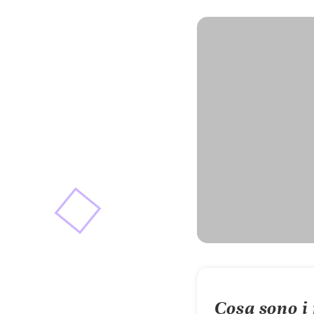
Cosa sono i