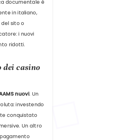
ifica documentale è
nte in italiano,
 del sito o
atore: i nuovi
o ridotti.
o dei casino
 AAMS nuovi
. Un
voluta: investendo
nte conquistato
mersive. Un altro
di pagamento