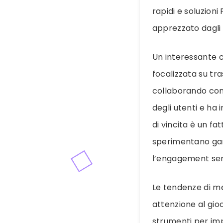
rapidi e soluzioni
apprezzato dagli u
Un interessante 
focalizzata su tr
collaborando con 
degli utenti e ha
di vincita è un f
sperimentano gami
l’engagement sen
Le tendenze di m
attenzione al gio
strumenti per imp