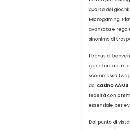
qualità dei giochi
Microgaming, Playt
avanzata e regole
sinonimo di trasp
I bonus di benven
giocatori, ma è cru
scommessa (wageri
dei
casino AAMS 
fedeltà con premi
essenziale per ev
Dal punto di vista