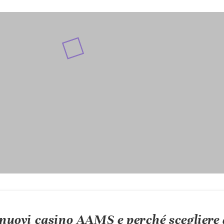
 nuovi casino AAMS e perché scegliere 