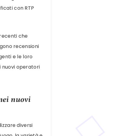
ificati con RTP
 recenti che
lgono recensioni
enti e le loro
 nuovi operatori
nei nuovi
izzare diversi
uogo, la varietà e