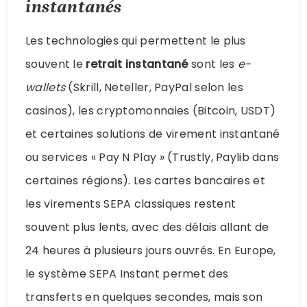
instantanés
Les technologies qui permettent le plus
souvent le
retrait instantané
sont les
e-
wallets
(Skrill, Neteller, PayPal selon les
casinos), les cryptomonnaies (Bitcoin, USDT)
et certaines solutions de virement instantané
ou services « Pay N Play » (Trustly, Paylib dans
certaines régions). Les cartes bancaires et
les virements SEPA classiques restent
souvent plus lents, avec des délais allant de
24 heures à plusieurs jours ouvrés. En Europe,
le système SEPA Instant permet des
transferts en quelques secondes, mais son