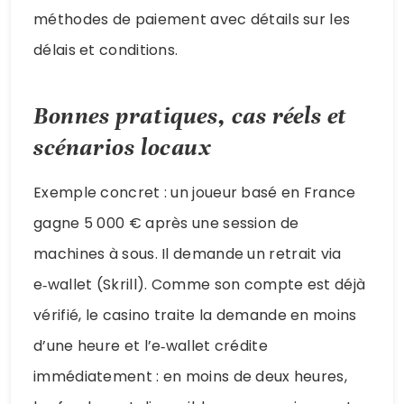
méthodes de paiement avec détails sur les
délais et conditions.
Bonnes pratiques, cas réels et
scénarios locaux
Exemple concret : un joueur basé en France
gagne 5 000 € après une session de
machines à sous. Il demande un retrait via
e‑wallet (Skrill). Comme son compte est déjà
vérifié, le casino traite la demande en moins
d’une heure et l’e‑wallet crédite
immédiatement : en moins de deux heures,