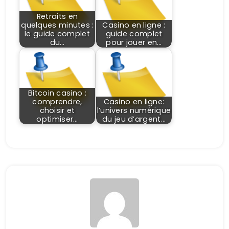
Retraits en
quelques minutes :
Casino en ligne :
le guide complet
guide complet
du…
pour jouer en…
Bitcoin casino :
comprendre,
Casino en ligne:
choisir et
l’univers numérique
optimiser…
du jeu d’argent…