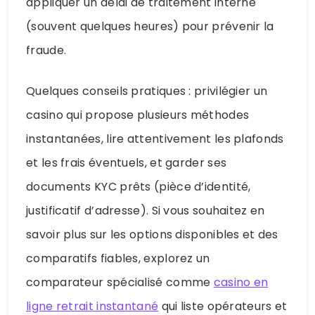
appliquer un délai de traitement interne
(souvent quelques heures) pour prévenir la
fraude.
Quelques conseils pratiques : privilégier un
casino qui propose plusieurs méthodes
instantanées, lire attentivement les plafonds
et les frais éventuels, et garder ses
documents KYC prêts (pièce d’identité,
justificatif d’adresse). Si vous souhaitez en
savoir plus sur les options disponibles et des
comparatifs fiables, explorez un
comparateur spécialisé comme
casino en
ligne retrait instantané
qui liste opérateurs et