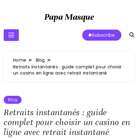
Skip
to
Papa Masque
content
Subscribe
Home
Blog
Retraits instantanés : guide complet pour choisir
un casino en ligne avec retrait instantané
Blog
Retraits instantanés : guide
complet pour choisir un casino en
ligne avec retrait instantané