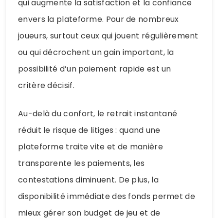
qui augmente la satisfaction et la confiance
envers la plateforme. Pour de nombreux
joueurs, surtout ceux qui jouent régulièrement
ou qui décrochent un gain important, la
possibilité d’un paiement rapide est un
critère décisif.
Au-delà du confort, le retrait instantané
réduit le risque de litiges : quand une
plateforme traite vite et de manière
transparente les paiements, les
contestations diminuent. De plus, la
disponibilité immédiate des fonds permet de
mieux gérer son budget de jeu et de