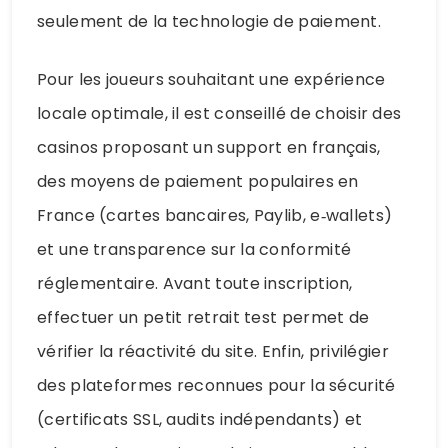
seulement de la technologie de paiement.
Pour les joueurs souhaitant une expérience
locale optimale, il est conseillé de choisir des
casinos proposant un support en français,
des moyens de paiement populaires en
France (cartes bancaires, Paylib, e‑wallets)
et une transparence sur la conformité
réglementaire. Avant toute inscription,
effectuer un petit retrait test permet de
vérifier la réactivité du site. Enfin, privilégier
des plateformes reconnues pour la sécurité
(certificats SSL, audits indépendants) et