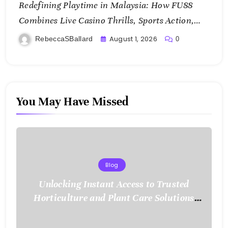
Redefining Playtime in Malaysia: How FU88
Combines Live Casino Thrills, Sports Action,
and Mobile Freedom
August 1, 2026
RebeccaSBallard
0
You May Have Missed
Blog
Unlocking Instant Access to Trusted
Horticulture and Plant Care Solutions
with KOI77 LINK