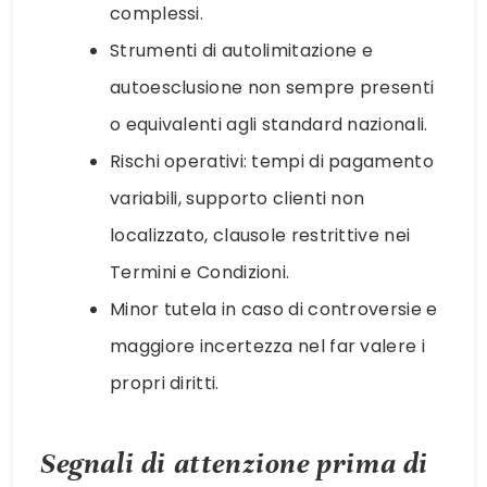
complessi.
Strumenti di autolimitazione e
autoesclusione non sempre presenti
o equivalenti agli standard nazionali.
Rischi operativi: tempi di pagamento
variabili, supporto clienti non
localizzato, clausole restrittive nei
Termini e Condizioni.
Minor tutela in caso di controversie e
maggiore incertezza nel far valere i
propri diritti.
Segnali di attenzione prima di