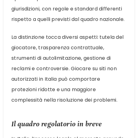
giurisdizioni, con regole e standard differenti
rispetto a quelli previsti dal quadro nazionale.
La distinzione tocca diversi aspetti: tutela del
giocatore, trasparenza contrattuale,
strumenti di autolimitazione, gestione di
reclami e controversie. Giocare su siti non
autorizzati in Italia può comportare
protezioni ridotte e una maggiore
complessità nella risoluzione dei problemi.
Il quadro regolatorio in breve