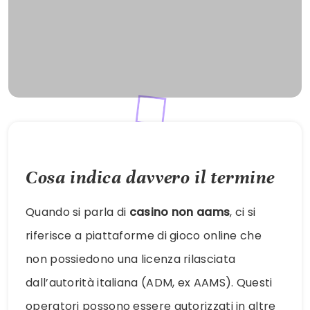
Cosa indica davvero il termine
Quando si parla di
casino non aams
, ci si
riferisce a piattaforme di gioco online che
non possiedono una licenza rilasciata
dall’autorità italiana (ADM, ex AAMS). Questi
operatori possono essere autorizzati in altre