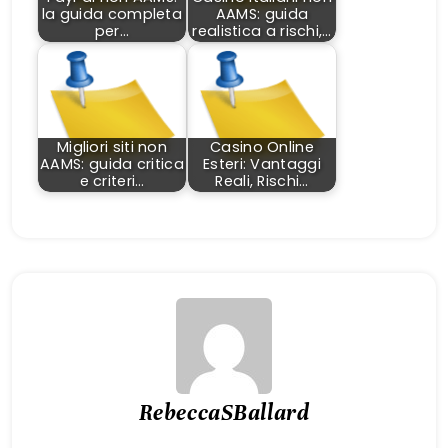
la guida completa
AAMS: guida
per…
realistica a rischi,…
Migliori siti non
Casino Online
AAMS: guida critica
Esteri: Vantaggi
e criteri…
Reali, Rischi…
RebeccaSBallard