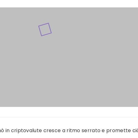
nò in criptovalute cresce a ritmo serrato e promette ciò