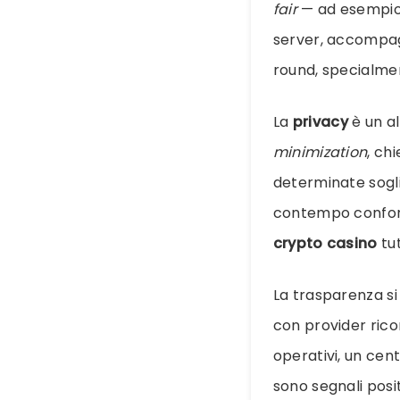
fair
— ad esempio
server, accompagn
round, specialmen
La
privacy
è un al
minimization
, ch
determinate sogli
contempo conformi
crypto casino
tut
La trasparenza si
con provider rico
operativi, un cen
sono segnali positi