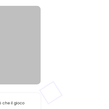
 che il gioco