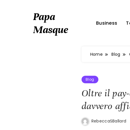
Skip
to
Papa
content
Business
T
Masque
Home
Blog
Blog
Oltre il pay
davvero affi
RebeccaSBallard