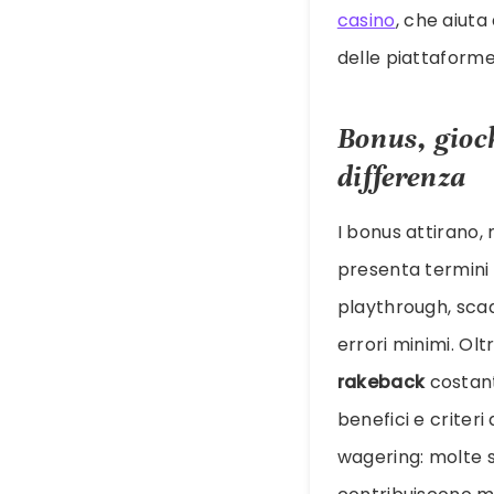
casino
, che aiuta
delle piattaforme
Bonus, gioch
differenza
I bonus attirano,
presenta termini c
playthrough, scad
errori minimi. Olt
rakeback
costant
benefici e criteri
wagering: molte s