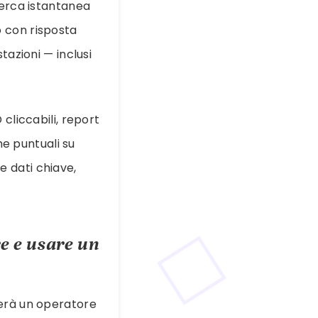
cerca istantanea
vo con risposta
tazioni — inclusi
cliccabili, report
he puntuali su
 dati chiave,
re e usare un
herà un operatore