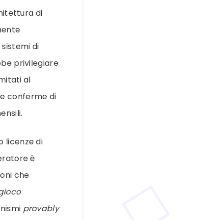
hitettura di
mente
 sistemi di
be privilegiare
itati al
le conferme di
ensili.
 licenze di
eratore è
ioni che
gioco
anismi
provably