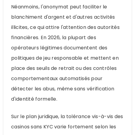
Néanmoins, l'anonymat peut faciliter le
blanchiment d'argent et d'autres activités
illicites, ce qui attire l'attention des autorités
financières. En 2026, la plupart des
opérateurs légitimes documentent des
politiques de jeu responsable et mettent en
place des seuils de retrait ou des contrôles
comportementaux automatisés pour
détecter les abus, même sans vérification
d'identité formelle.
Sur le plan juridique, la tolérance vis-à-vis des
casinos sans KYC varie fortement selon les