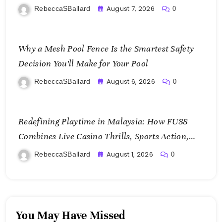
August 7, 2026
RebeccaSBallard
0
Why a Mesh Pool Fence Is the Smartest Safety
Decision You’ll Make for Your Pool
August 6, 2026
RebeccaSBallard
0
Redefining Playtime in Malaysia: How FU88
Combines Live Casino Thrills, Sports Action,
and Mobile Freedom
August 1, 2026
RebeccaSBallard
0
You May Have Missed