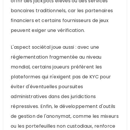
offrir des jackpots élevés ou des services
bancaires traditionnels, car les partenaires
financiers et certains fournisseurs de jeux
peuvent exiger une vérification.
L'aspect sociétal joue aussi : avec une
réglementation fragmentée au niveau
mondial, certains joueurs préfèrent les
plateformes qui n'exigent pas de KYC pour
éviter d'éventuelles poursuites
administratives dans des juridictions
répressives. Enfin, le développement d'outils
de gestion de l'anonymat, comme les mixeurs
ou les portefeuilles non custodiaux, renforce