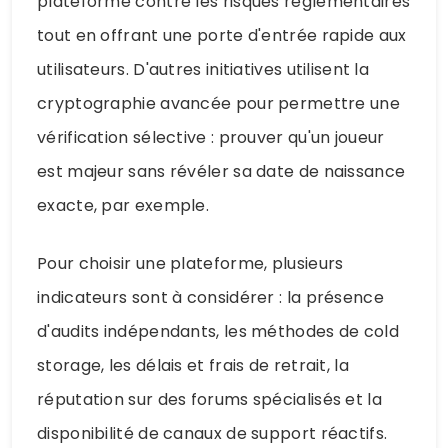
plateforme contre les risques réglementaires
tout en offrant une porte d'entrée rapide aux
utilisateurs. D'autres initiatives utilisent la
cryptographie avancée pour permettre une
vérification sélective : prouver qu'un joueur
est majeur sans révéler sa date de naissance
exacte, par exemple.
Pour choisir une plateforme, plusieurs
indicateurs sont à considérer : la présence
d'audits indépendants, les méthodes de cold
storage, les délais et frais de retrait, la
réputation sur des forums spécialisés et la
disponibilité de canaux de support réactifs.