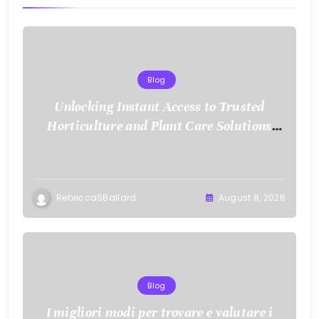
Blog
Unlocking Instant Access to Trusted
Horticulture and Plant Care Solutions
with KOI77 LINK
RebeccaSBallard
August 8, 2026
Blog
I migliori modi per trovare e valutare i