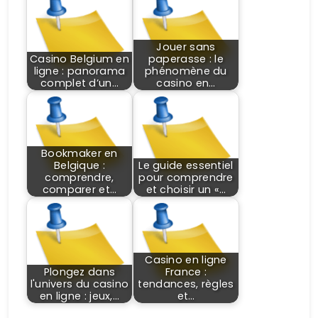
Jouer sans
Casino Belgium en
paperasse : le
ligne : panorama
phénomène du
complet d’un…
casino en…
Bookmaker en
Belgique :
Le guide essentiel
comprendre,
pour comprendre
comparer et…
et choisir un «…
Casino en ligne
Plongez dans
France :
l'univers du casino
tendances, règles
en ligne : jeux,…
et…