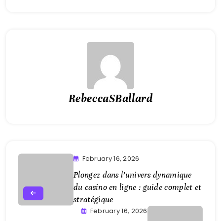
RebeccaSBallard
February 16, 2026
Plongez dans l’univers dynamique
du
casino en ligne
: guide complet et
stratégique
February 16, 2026