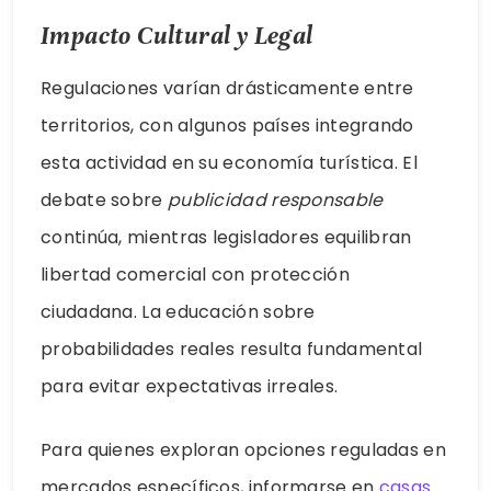
Impacto Cultural y Legal
Regulaciones varían drásticamente entre
territorios, con algunos países integrando
esta actividad en su economía turística. El
debate sobre
publicidad responsable
continúa, mientras legisladores equilibran
libertad comercial con protección
ciudadana. La educación sobre
probabilidades reales resulta fundamental
para evitar expectativas irreales.
Para quienes exploran opciones reguladas en
mercados específicos, informarse en
casas