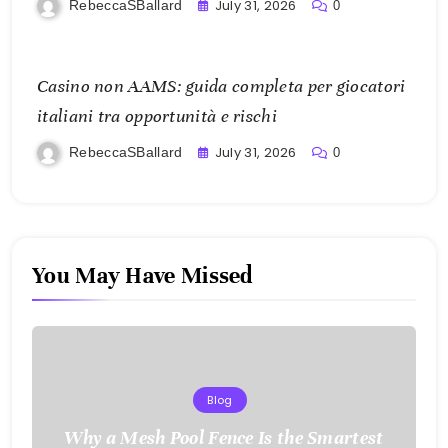
July 31, 2026
RebeccaSBallard
0
Casino non AAMS: guida completa per giocatori
italiani tra opportunità e rischi
July 31, 2026
RebeccaSBallard
0
You May Have Missed
Blog
Why a Mesh Pool Fence Is the Smartest