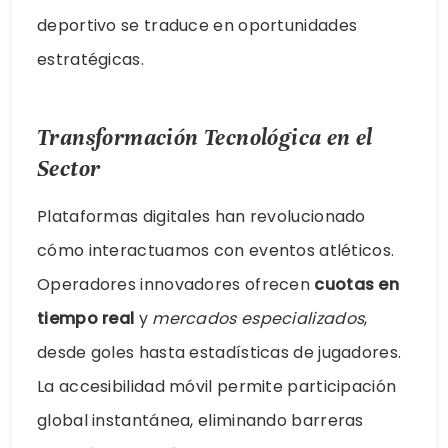
deportivo se traduce en oportunidades
estratégicas.
Transformación Tecnológica en el
Sector
Plataformas digitales han revolucionado
cómo interactuamos con eventos atléticos.
Operadores innovadores ofrecen
cuotas en
tiempo real
y
mercados especializados
,
desde goles hasta estadísticas de jugadores.
La accesibilidad móvil permite participación
global instantánea, eliminando barreras