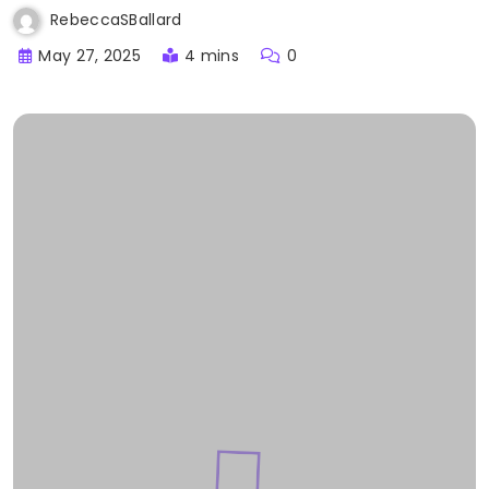
RebeccaSBallard
May 27, 2025
4 mins
0