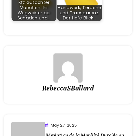
Kfz Gutachter
München: Ihr
Handwerk, Terpene
Wegweiser bei
und Transparenz:
Schäden und…
Der tiefe Blick…
RebeccaSBallard
May 27, 2025
Révolution de la Mobilité Durable au