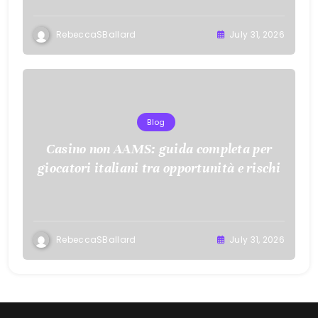
RebeccaSBallard
July 31, 2026
Blog
Casino non AAMS: guida completa per
giocatori italiani tra opportunità e rischi
RebeccaSBallard
July 31, 2026