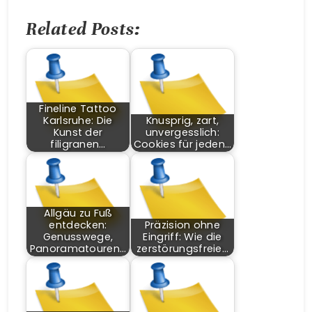
Related Posts:
Fineline Tattoo
Karlsruhe: Die
Knusprig, zart,
Kunst der
unvergesslich:
filigranen…
Cookies für jeden…
Allgäu zu Fuß
entdecken:
Präzision ohne
Genusswege,
Eingriff: Wie die
Panoramatouren…
zerstörungsfreie…