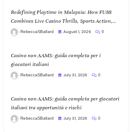
Redefining Playtime in Malaysia: How FU88
Combines Live Casino Thrills, Sports Action,
and Mobile Freedom
August 1, 2026
RebeccaSBallard
0
Casino non AAMS: guida completa per i
giocatori italiani
July 31, 2026
RebeccaSBallard
0
Casino non AAMS: guida completa per giocatori
italiani tra opportunità e rischi
July 31, 2026
RebeccaSBallard
0