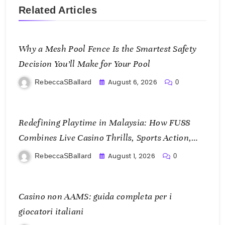
Related Articles
Why a Mesh Pool Fence Is the Smartest Safety
Decision You’ll Make for Your Pool
August 6, 2026
RebeccaSBallard
0
Redefining Playtime in Malaysia: How FU88
Combines Live Casino Thrills, Sports Action,
and Mobile Freedom
August 1, 2026
RebeccaSBallard
0
Casino non AAMS: guida completa per i
giocatori italiani