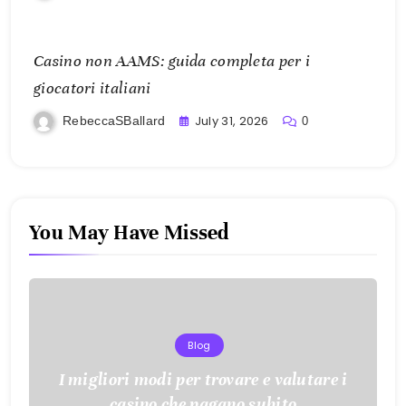
Casino non AAMS: guida completa per i
giocatori italiani
July 31, 2026
RebeccaSBallard
0
You May Have Missed
Blog
I migliori modi per trovare e valutare i
casino che pagano subito