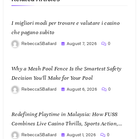
I migliori modi per trovare e valutare i casino
che pagano subito
August 7, 2026
RebeccaSBallard
0
Why a Mesh Pool Fence Is the Smartest Safety
Decision You’ll Make for Your Pool
August 6, 2026
RebeccaSBallard
0
Redefining Playtime in Malaysia: How FU88
Combines Live Casino Thrills, Sports Action,
and Mobile Freedom
August 1, 2026
RebeccaSBallard
0