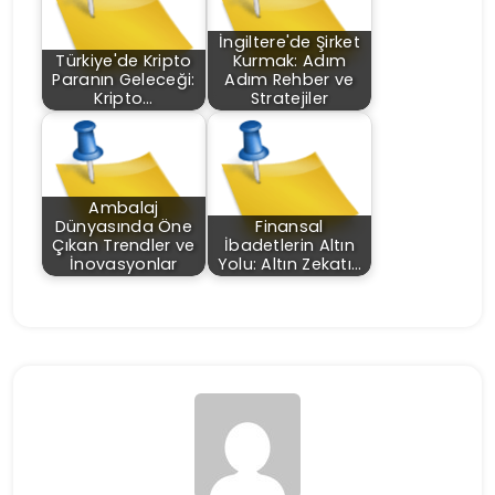
İngiltere'de Şirket
Türkiye'de Kripto
Kurmak: Adım
Paranın Geleceği:
Adım Rehber ve
Kripto…
Stratejiler
Ambalaj
Dünyasında Öne
Finansal
Çıkan Trendler ve
İbadetlerin Altın
İnovasyonlar
Yolu: Altın Zekatı…