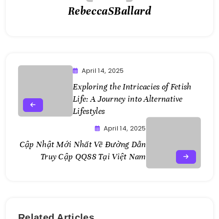
RebeccaSBallard
April 14, 2025
Exploring the Intricacies of Fetish
Life: A Journey into Alternative
Lifestyles
April 14, 2025
Cập Nhật Mới Nhất Về Đường Dẫn
Truy Cập QQ88 Tại Việt Nam
Related Articles