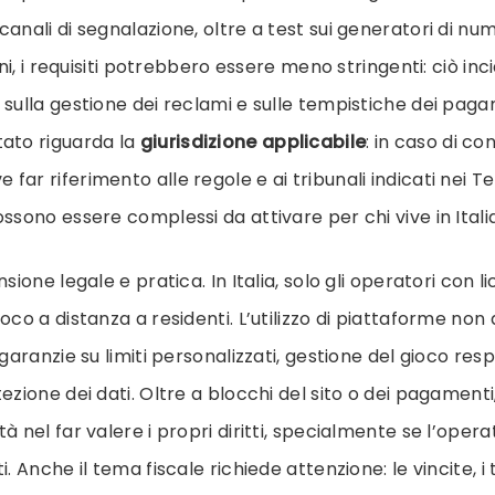
anali di segnalazione, oltre a test sui generatori di nu
oni, i requisiti potrebbero essere meno stringenti: ciò inci
 sulla gestione dei reclami e sulle tempistiche dei pag
tato riguarda la
giurisdizione applicabile
: in caso di con
ar riferimento alle regole e ai tribunali indicati nei Te
ssono essere complessi da attivare per chi vive in Italia
nsione legale e pratica. In Italia, solo gli operatori con
oco a distanza a residenti. L’utilizzo di piattaforme non
 garanzie su limiti personalizzati, gestione del gioco res
tezione dei dati. Oltre a blocchi del sito o dei pagament
à nel far valere i propri diritti, specialmente se l’oper
i. Anche il tema fiscale richiede attenzione: le vincite, i