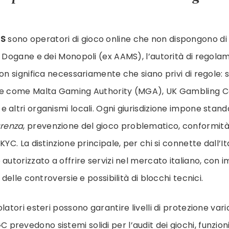
MS
sono operatori di gioco online che non dispongono di l
e Dogane e dei Monopoli (ex AAMS), l’autorità di regol
non significa necessariamente che siano privi di regole
ere come Malta Gaming Authority (MGA), UK Gambling 
 altri organismi locali. Ogni giurisdizione impone stand
renza
, prevenzione del gioco problematico, conformità 
KYC. La distinzione principale, per chi si connette dall’It
autorizzato a offrire servizi nel mercato italiano, con i
e delle controversie e possibilità di blocchi tecnici.
latori esteri possono garantire livelli di protezione varia
revedono sistemi solidi per l’audit dei giochi, funzioni