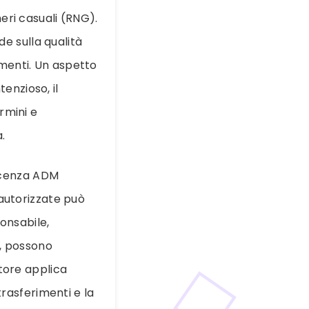
meri casuali (RNG).
de sulla qualità
amenti. Un aspetto
tenzioso, il
rmini e
.
 licenza ADM
 autorizzate può
ponsabile,
i, possono
atore applica
 trasferimenti e la