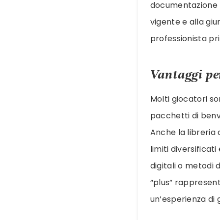
documentazione p
vigente e alla giu
professionista pr
Vantaggi per
Molti giocatori so
pacchetti di benv
Anche la libreria 
limiti diversificat
digitali o metodi
“plus” rappresenta
un’esperienza di 