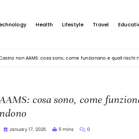
echnology
Health
Lifestyle
Travel
Educati
Casino non AAMS: cosa sono, come funzionano e quali rischi
AAMS: cosa sono, come funziona
ondono
January 17, 2026
11 mins
0