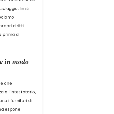
claggio, limiti
 reclamo
ropri diritti
e prima di
re in modo
re che
a e l’intestatario,
no i fornitori di
orma espone