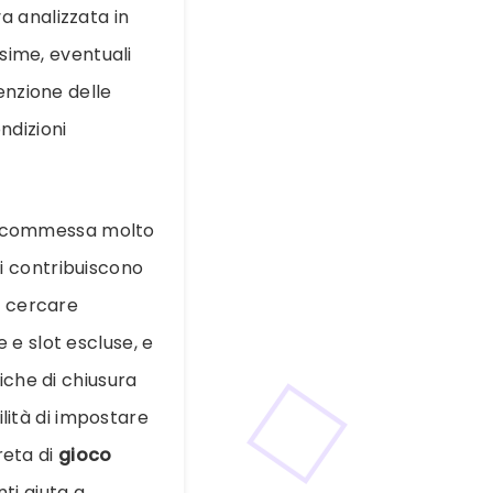
a analizzata in
ssime, eventuali
enzione delle
ondizioni
di scommessa molto
chi contribuiscono
e cercare
 e slot escluse, e
iche di chiusura
ilità di impostare
reta di
gioco
ti aiuta a