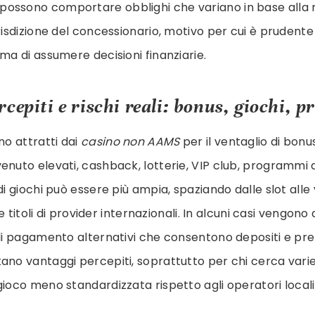
ossono comportare obblighi che variano in base alla
risdizione del concessionario, motivo per cui è prudente 
ima di assumere decisioni finanziarie.
cepiti e rischi reali: bonus, giochi, p
no attratti dai
casino non AAMS
per il ventaglio di bonu
enuto elevati, cashback, lotterie, VIP club, programmi di
di giochi può essere più ampia, spaziando dalle slot alle 
i e titoli di provider internazionali. In alcuni casi vengon
 di pagamento alternativi che consentono depositi e preli
no vantaggi percepiti, soprattutto per chi cerca varietà,
gioco meno standardizzata rispetto agli operatori locali