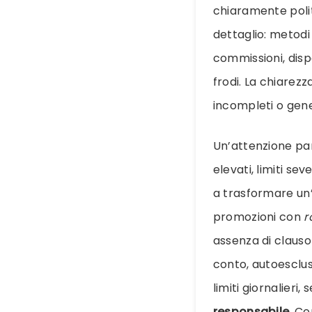
chiaramente polit
dettaglio: metodi 
commissioni, disp
frodi. La chiarezz
incompleti o gene
Un’attenzione par
elevati, limiti se
a trasformare un’
promozioni con
r
assenza di clauso
conto, autoesclusi
limiti giornalieri
responsabile
. Co