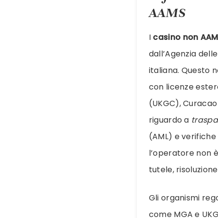
AAMS
I
casino non AA
dall’Agenzia dell
italiana. Questo 
con licenze est
(UKGC), Curacao e
riguardo a
traspa
(AML) e verifiche 
l’operatore non è 
tutele, risoluzion
Gli organismi rego
come MGA e UKGC p