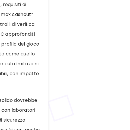
requisiti di
i “max cashout”
olli di verifica
YC approfonditi
 profilo del gioco
ato come quello
e autolimitazioni
bili, con impatto
e solido dovrebbe
e con laboratori
di sicurezza
ere frizioni anche