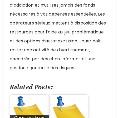
d’addiction et n’utilisez jamais des fonds
nécessaires à vos dépenses essentielles. Les
opérateurs sérieux mettent à disposition des
ressources pour l’aide au jeu problématique
et des options d’auto-exclusion. Jouer doit
rester une activité de divertissement,
encadrée par des choix informés et une
gestion rigoureuse des risques.
Related Posts:
Casino en ligne