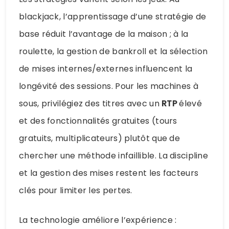
blackjack, l’apprentissage d’une stratégie de
base réduit l’avantage de la maison ; à la
roulette, la gestion de bankroll et la sélection
de mises internes/externes influencent la
longévité des sessions. Pour les machines à
sous, privilégiez des titres avec un
RTP
élevé
et des fonctionnalités gratuites (tours
gratuits, multiplicateurs) plutôt que de
chercher une méthode infaillible. La discipline
et la gestion des mises restent les facteurs
clés pour limiter les pertes.
La technologie améliore l’expérience :