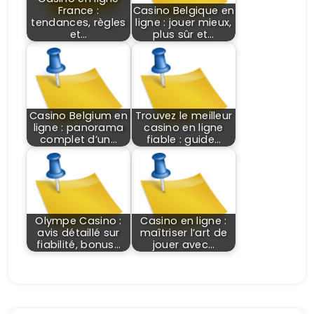
France :
Casino Belgique en
tendances, règles
ligne : jouer mieux,
et…
plus sûr et…
Casino Belgium en
Trouvez le meilleur
ligne : panorama
casino en ligne
complet d’un…
fiable : guide…
Olympe Casino :
Casino en ligne :
avis détaillé sur
maîtriser l’art de
fiabilité, bonus…
jouer avec…