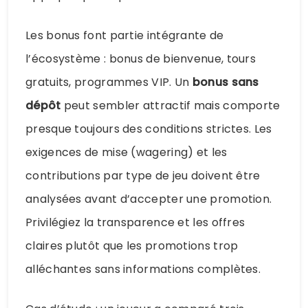
Les bonus font partie intégrante de
l’écosystème : bonus de bienvenue, tours
gratuits, programmes VIP. Un
bonus sans
dépôt
peut sembler attractif mais comporte
presque toujours des conditions strictes. Les
exigences de mise (wagering) et les
contributions par type de jeu doivent être
analysées avant d’accepter une promotion.
Privilégiez la transparence et les offres
claires plutôt que les promotions trop
alléchantes sans informations complètes.