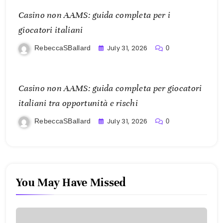
Casino non AAMS: guida completa per i
giocatori italiani
July 31, 2026
RebeccaSBallard
0
Casino non AAMS: guida completa per giocatori
italiani tra opportunità e rischi
July 31, 2026
RebeccaSBallard
0
You May Have Missed