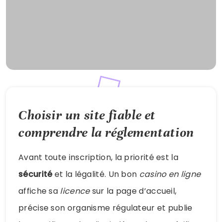
Choisir un site fiable et
comprendre la réglementation
Avant toute inscription, la priorité est la
sécurité
et la légalité. Un bon
casino en ligne
affiche sa
licence
sur la page d’accueil,
précise son organisme régulateur et publie