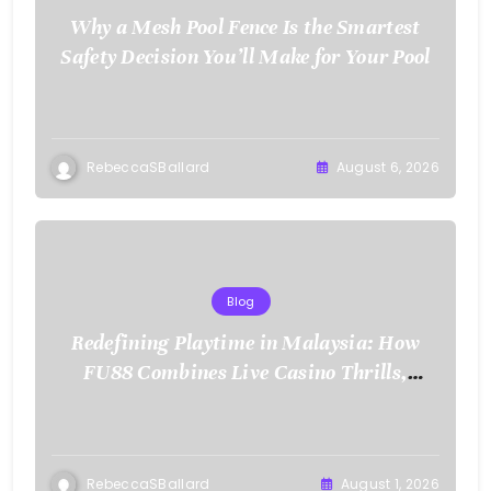
Why a Mesh Pool Fence Is the Smartest
Safety Decision You’ll Make for Your Pool
RebeccaSBallard
August 6, 2026
Blog
Redefining Playtime in Malaysia: How
FU88 Combines Live Casino Thrills,
Sports Action, and Mobile Freedom
RebeccaSBallard
August 1, 2026