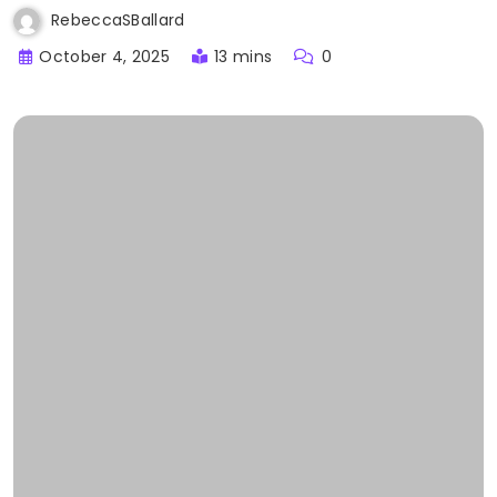
RebeccaSBallard
October 4, 2025
13 mins
0