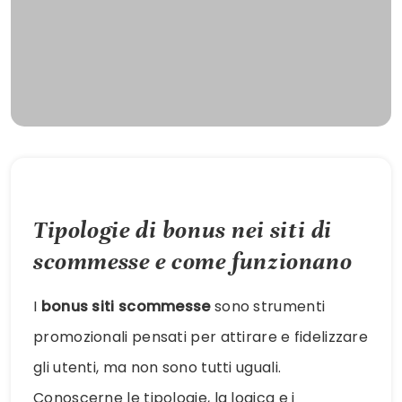
Tipologie di bonus nei siti di
scommesse e come funzionano
I
bonus siti scommesse
sono strumenti
promozionali pensati per attirare e fidelizzare
gli utenti, ma non sono tutti uguali.
Conoscerne le tipologie, la logica e i