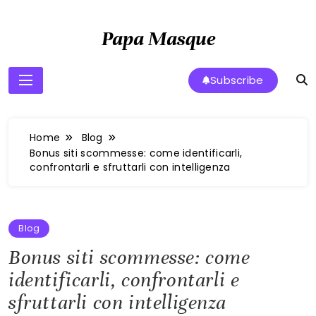
Skip
to
Papa Masque
content
Subscribe
Home
Blog
Bonus siti scommesse: come identificarli,
confrontarli e sfruttarli con intelligenza
Blog
Bonus siti scommesse: come
identificarli, confrontarli e
sfruttarli con intelligenza