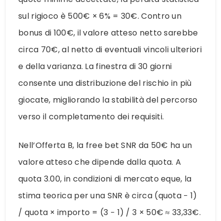
sul rigioco è 500€ × 6% = 30€. Contro un
bonus di 100€, il valore atteso netto sarebbe
circa 70€, al netto di eventuali vincoli ulteriori
e della varianza. La finestra di 30 giorni
consente una distribuzione del rischio in più
giocate, migliorando la stabilità del percorso
verso il completamento dei requisiti.
Nell’Offerta B, la free bet SNR da 50€ ha un
valore atteso che dipende dalla quota. A
quota 3.00, in condizioni di mercato eque, la
stima teorica per una SNR è circa (quota − 1)
/ quota × importo = (3 − 1) / 3 × 50€ ≈ 33,33€.