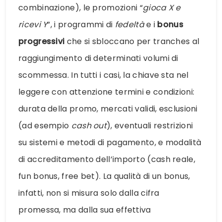
combinazione), le promozioni “
gioca X e
ricevi Y
”, i programmi di
fedeltà
e i
bonus
progressivi
che si sbloccano per tranches al
raggiungimento di determinati volumi di
scommessa. In tutti i casi, la chiave sta nel
leggere con attenzione termini e condizioni:
durata della promo, mercati validi, esclusioni
(ad esempio
cash out
), eventuali restrizioni
su sistemi e metodi di pagamento, e modalità
di accreditamento dell’importo (cash reale,
fun bonus, free bet). La qualità di un bonus,
infatti, non si misura solo dalla cifra
promessa, ma dalla sua effettiva