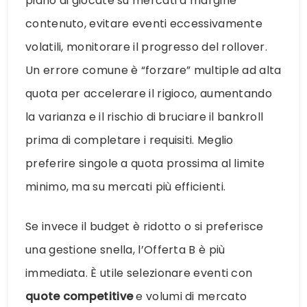
piano di giocate su mercati a margine
contenuto, evitare eventi eccessivamente
volatili, monitorare il progresso del rollover.
Un errore comune è “forzare” multiple ad alta
quota per accelerare il rigioco, aumentando
la varianza e il rischio di bruciare il bankroll
prima di completare i requisiti. Meglio
preferire singole a quota prossima al limite
minimo, ma su mercati più efficienti.
Se invece il budget è ridotto o si preferisce
una gestione snella, l’Offerta B è più
immediata. È utile selezionare eventi con
quote competitive
e volumi di mercato