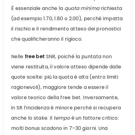
È essenziale anche la
quota minima
richiesta
(ad esempio 1.70, 1.80 o 2.00), perché impatta
il rischio e il rendimento atteso dei pronostici
che qualificheranno il rigioco.
Nelle
free bet
SNR, poiché la puntata non
viene restituita, il valore atteso dipende dalle
quote scelte: più la quota è alta (entro limiti
ragionevoli), maggiore tende a essere il
valore teorico della free bet. Inversamente,
in SR l’incidenza è minore perché si recupera
anche lo stake. Il
tempo
è un fattore critico:
molti bonus scadono in 7–30 giorni. Una