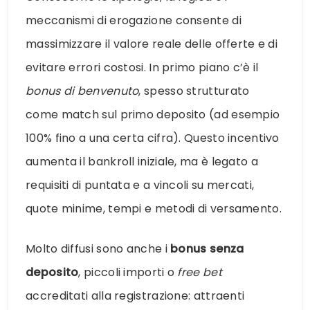
meccanismi di erogazione consente di
massimizzare il valore reale delle offerte e di
evitare errori costosi. In primo piano c’è il
bonus di benvenuto
, spesso strutturato
come match sul primo deposito (ad esempio
100% fino a una certa cifra). Questo incentivo
aumenta il bankroll iniziale, ma è legato a
requisiti di puntata e a vincoli su mercati,
quote minime, tempi e metodi di versamento.
Molto diffusi sono anche i
bonus senza
deposito
, piccoli importi o
free bet
accreditati alla registrazione: attraenti