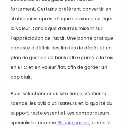
fortement. Certains préfèrent convertir en
stablecoins après chaque session pour figer
la valeur, tandis que d’autres misent sur
l’appréciation de l’actif. Une bonne pratique
consiste à définir des limites de dépôt et un
plan de gestion de bankroll exprimé à la fois
en BTC et en valeur fiat, afin de garder un
cap clair.
Pour sélectionner un site fiable, vérifier la
licence, les avis d’utilisateurs et la qualité du
support reste essentiel. Les comparateurs
spécialisés, comme
Bitcoin casino
, aident à