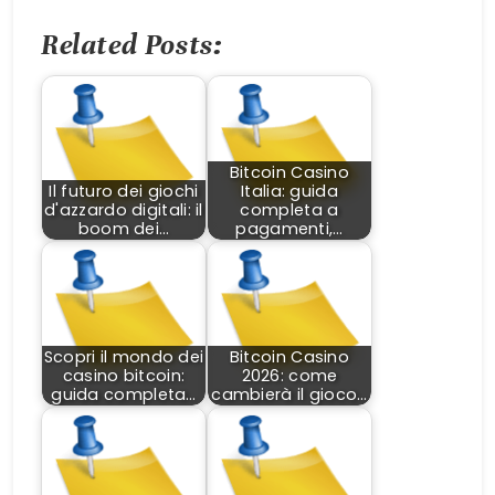
Related Posts:
Bitcoin Casino
Il futuro dei giochi
Italia: guida
d'azzardo digitali: il
completa a
boom dei…
pagamenti,…
Scopri il mondo dei
Bitcoin Casino
casino bitcoin:
2026: come
guida completa…
cambierà il gioco…