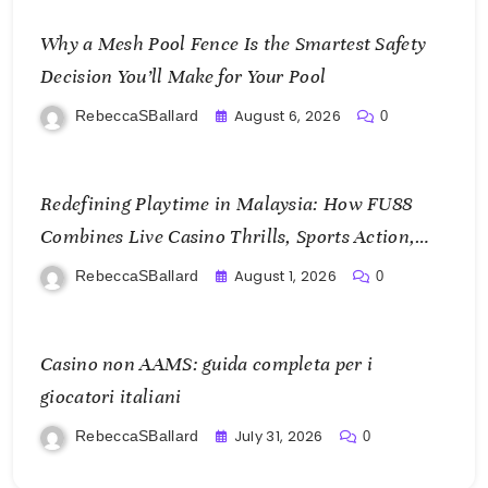
Why a Mesh Pool Fence Is the Smartest Safety
Decision You’ll Make for Your Pool
August 6, 2026
RebeccaSBallard
0
Redefining Playtime in Malaysia: How FU88
Combines Live Casino Thrills, Sports Action,
and Mobile Freedom
August 1, 2026
RebeccaSBallard
0
Casino non AAMS: guida completa per i
giocatori italiani
July 31, 2026
RebeccaSBallard
0