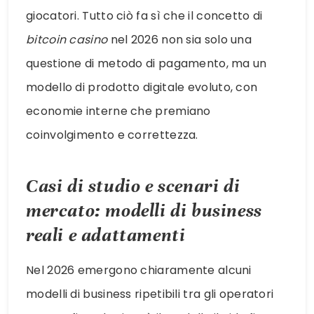
giocatori. Tutto ciò fa sì che il concetto di
bitcoin casino
nel 2026 non sia solo una
questione di metodo di pagamento, ma un
modello di prodotto digitale evoluto, con
economie interne che premiano
coinvolgimento e correttezza.
Casi di studio e scenari di
mercato: modelli di business
reali e adattamenti
Nel 2026 emergono chiaramente alcuni
modelli di business ripetibili tra gli operatori