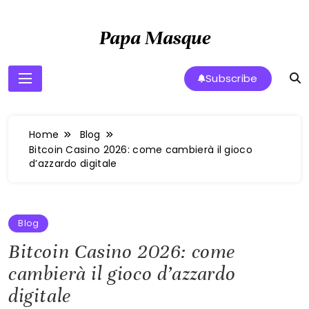
Skip
to
Papa Masque
content
Subscribe
Home
Blog
Bitcoin Casino 2026: come cambierà il gioco
d’azzardo digitale
Blog
Bitcoin Casino 2026: come
cambierà il gioco d’azzardo
digitale