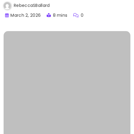
RebeccaSBallard
March 2, 2026
8 mins
0