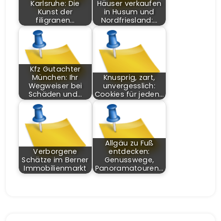
Karlsruhe: Die
Häuser verkaufen
Kunst der
in Husum und
filigranen…
Nordfriesland:…
Kfz Gutachter
München: Ihr
Knusprig, zart,
Wegweiser bei
unvergesslich:
Schäden und…
Cookies für jeden…
Allgäu zu Fuß
Verborgene
entdecken:
Schätze im Berner
Genusswege,
Immobilienmarkt
Panoramatouren…