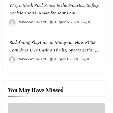
Why a Mesh Pool Fence Is the Smartest Safety
Decision You’ll Make for Your Pool
August 6, 2026
RebeccaSBallard
0
Redefining Playtime in Malaysia: How FU88
Combines Live Casino Thrills, Sports Action,
and Mobile Freedom
August 1, 2026
RebeccaSBallard
0
You May Have Missed