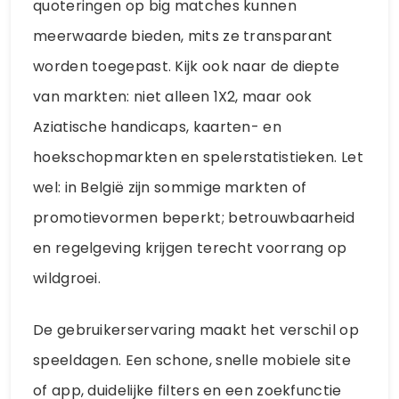
quoteringen op big matches kunnen
meerwaarde bieden, mits ze transparant
worden toegepast. Kijk ook naar de diepte
van markten: niet alleen 1X2, maar ook
Aziatische handicaps, kaarten- en
hoekschopmarkten en spelerstatistieken. Let
wel: in België zijn sommige markten of
promotievormen beperkt; betrouwbaarheid
en regelgeving krijgen terecht voorrang op
wildgroei.
De gebruikerservaring maakt het verschil op
speeldagen. Een schone, snelle mobiele site
of app, duidelijke filters en een zoekfunctie