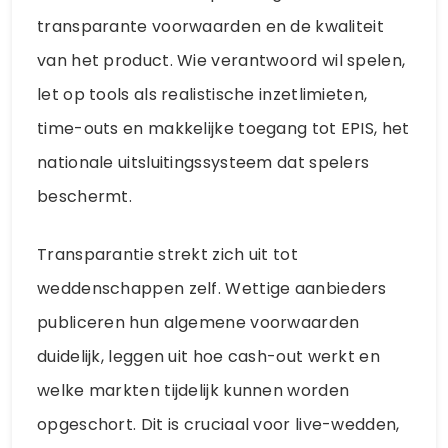
transparante voorwaarden en de kwaliteit
van het product. Wie verantwoord wil spelen,
let op tools als realistische inzetlimieten,
time-outs en makkelijke toegang tot EPIS, het
nationale uitsluitingssysteem dat spelers
beschermt.
Transparantie strekt zich uit tot
weddenschappen zelf. Wettige aanbieders
publiceren hun algemene voorwaarden
duidelijk, leggen uit hoe cash-out werkt en
welke markten tijdelijk kunnen worden
opgeschort. Dit is cruciaal voor live-wedden,