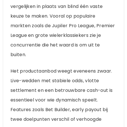
vergelijken in plaats van blind één vaste
keuze te maken. Vooral op populaire
markten zoals de Jupiler Pro League, Premier
League en grote wielerklassiekers zie je
concurrentie die het waard is om uit te
buiten.
Het productaanbod weegt eveneens zwaar.
Live-wedden met stabiele odds, vlotte
settlement en een betrouwbare cash-out is
essentieel voor wie dynamisch speelt.
Features zoals Bet Builder, early payout bij
twee doelpunten verschil of verhoogde