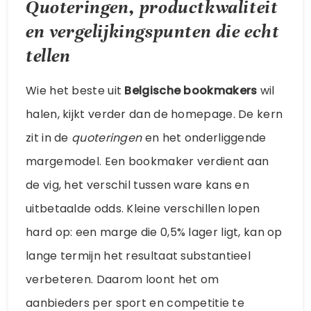
Quoteringen, productkwaliteit
en vergelijkingspunten die echt
tellen
Wie het beste uit
Belgische bookmakers
wil
halen, kijkt verder dan de homepage. De kern
zit in de
quoteringen
en het onderliggende
margemodel. Een bookmaker verdient aan
de vig, het verschil tussen ware kans en
uitbetaalde odds. Kleine verschillen lopen
hard op: een marge die 0,5% lager ligt, kan op
lange termijn het resultaat substantieel
verbeteren. Daarom loont het om
aanbieders per sport en competitie te