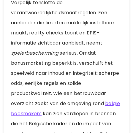
Vergelijk tenslotte de
verantwoordelijkheidsmaatregelen. Een
aanbieder die limieten makkelijk instelbaar
maakt, reality checks toont en EPIS-
informatie zichtbaar aanbiedt, neemt
spelerbescherming
serieus. Omdat
bonusmarketing beperkt is, verschuift het
speelveld naar inhoud en integriteit: scherpe
odds, eerlijke regels en solide
productkwaliteit. Wie een betrouwbaar
overzicht zoekt van de omgeving rond
belgie
bookmakers
kan zich verdiepen in bronnen
die het Belgische kader en de impact van