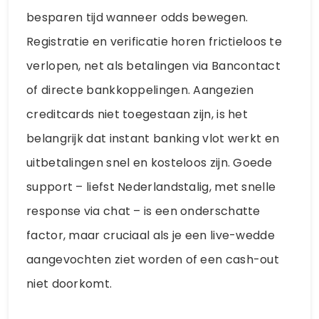
besparen tijd wanneer odds bewegen.
Registratie en verificatie horen frictieloos te
verlopen, net als betalingen via Bancontact
of directe bankkoppelingen. Aangezien
creditcards niet toegestaan zijn, is het
belangrijk dat instant banking vlot werkt en
uitbetalingen snel en kosteloos zijn. Goede
support – liefst Nederlandstalig, met snelle
response via chat – is een onderschatte
factor, maar cruciaal als je een live-wedde
aangevochten ziet worden of een cash-out
niet doorkomt.