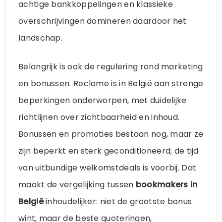
achtige bankkoppelingen en klassieke
overschrijvingen domineren daardoor het
landschap.
Belangrijk is ook de regulering rond marketing
en bonussen. Reclame is in België aan strenge
beperkingen onderworpen, met duidelijke
richtlijnen over zichtbaarheid en inhoud.
Bonussen en promoties bestaan nog, maar ze
zijn beperkt en sterk geconditioneerd; de tijd
van uitbundige welkomstdeals is voorbij. Dat
maakt de vergelijking tussen
bookmakers in
België
inhoudelijker: niet de grootste bonus
wint, maar de beste quoteringen,