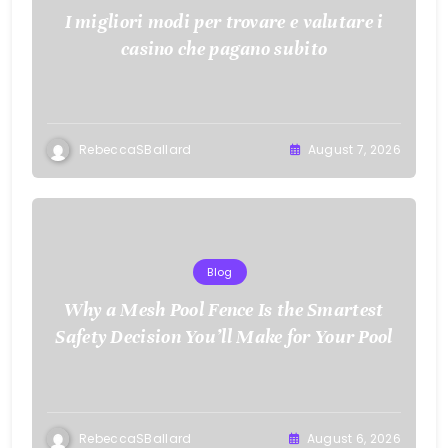
I migliori modi per trovare e valutare i
casino che pagano subito
RebeccaSBallard
August 7, 2026
Blog
Why a Mesh Pool Fence Is the Smartest
Safety Decision You’ll Make for Your Pool
RebeccaSBallard
August 6, 2026