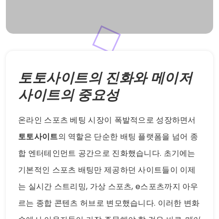
토토사이트의 진화와 메이저
사이트의 중요성
온라인 스포츠 베팅 시장이 폭발적으로 성장하면서
토토사이트
의 역할은 단순한 배팅 플랫폼을 넘어 종
합 엔터테인먼트 공간으로 진화했습니다. 초기에는
기본적인 스포츠 배팅만 제공하던 사이트들이 이제
는 실시간 스트리밍, 가상 스포츠, e스포츠까지 아우
르는 종합 콘텐츠 허브로 변모했습니다. 이러한 변화