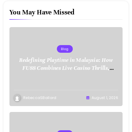
You May Have Missed
Blog
Redefining Playtime in Malaysia: How
FU88 Combines Live Casino Thrills,
Sports Action, and Mobile Freedom
RebeccaSBallard
August 1, 2026