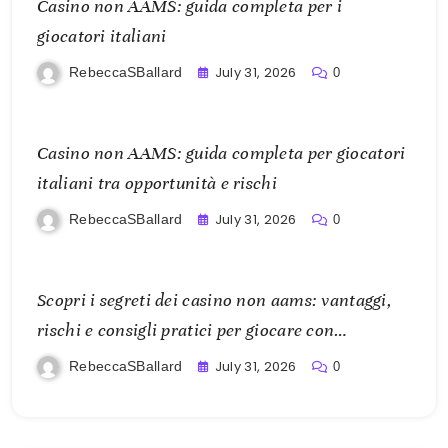
Casino non AAMS: guida completa per i
giocatori italiani
July 31, 2026
RebeccaSBallard
0
Casino non AAMS: guida completa per giocatori
italiani tra opportunità e rischi
July 31, 2026
RebeccaSBallard
0
Scopri i segreti dei casino non aams: vantaggi,
rischi e consigli pratici per giocare con
consapevolezza
July 31, 2026
RebeccaSBallard
0