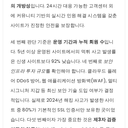
의 개방성
입니다. 24시간 대응 가능한 고객센터 외
에 커뮤니티 기반의 실시간 민원 해결 시스템을 갖춘
사이트가 진정한 안전을 보장합니다.
세 번째 판단 기준은
운영 기간과 누적 회원 수
입니
다. 5년 이상 운영된 사이트에서의 먹튀 사고 발생률
은 신생 사이트보다 92% 낮습니다. 네 번째로
보안
인프라 투자 규모
를 확인해야 합니다. 클라우드 플레
어 DDoS 방어, 웹 애플리케이션 방화벽(WAF), 멀티
시그니처 지갑 등 최신 보안 기술 도입 여부가 결정
적입니다. 실제로 2024년 해킹 사고가 발생한 사이
트 중 80%가 기본적인 SSL 인증서만 보유한 곳이었
습니다. 다섯 번째이자 가장 중요한 것은
제3자 검증