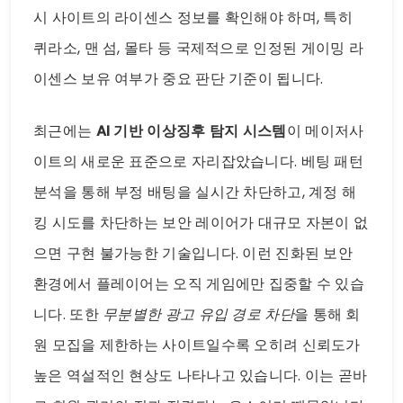
시 사이트의 라이센스 정보를 확인해야 하며, 특히
퀴라소, 맨 섬, 몰타 등 국제적으로 인정된 게이밍 라
이센스 보유 여부가 중요 판단 기준이 됩니다.
최근에는
AI 기반 이상징후 탐지 시스템
이 메이저사
이트의 새로운 표준으로 자리잡았습니다. 베팅 패턴
분석을 통해 부정 배팅을 실시간 차단하고, 계정 해
킹 시도를 차단하는 보안 레이어가 대규모 자본이 없
으면 구현 불가능한 기술입니다. 이런 진화된 보안
환경에서 플레이어는 오직 게임에만 집중할 수 있습
니다. 또한
무분별한 광고 유입 경로 차단
을 통해 회
원 모집을 제한하는 사이트일수록 오히려 신뢰도가
높은 역설적인 현상도 나타나고 있습니다. 이는 곧바