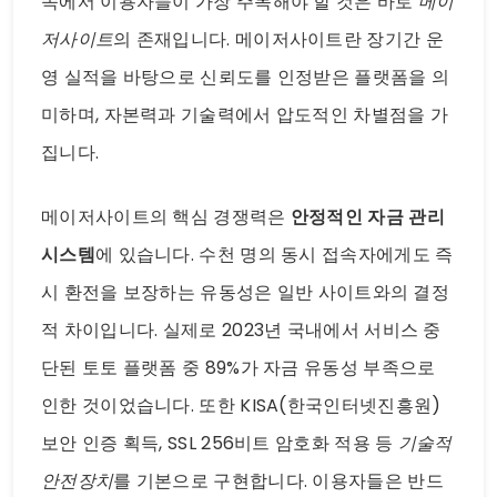
속에서 이용자들이 가장 주목해야 할 것은 바로
메이
저사이트
의 존재입니다. 메이저사이트란 장기간 운
영 실적을 바탕으로 신뢰도를 인정받은 플랫폼을 의
미하며, 자본력과 기술력에서 압도적인 차별점을 가
집니다.
메이저사이트의 핵심 경쟁력은
안정적인 자금 관리
시스템
에 있습니다. 수천 명의 동시 접속자에게도 즉
시 환전을 보장하는 유동성은 일반 사이트와의 결정
적 차이입니다. 실제로 2023년 국내에서 서비스 중
단된 토토 플랫폼 중 89%가 자금 유동성 부족으로
인한 것이었습니다. 또한 KISA(한국인터넷진흥원)
보안 인증 획득, SSL 256비트 암호화 적용 등
기술적
안전장치
를 기본으로 구현합니다. 이용자들은 반드