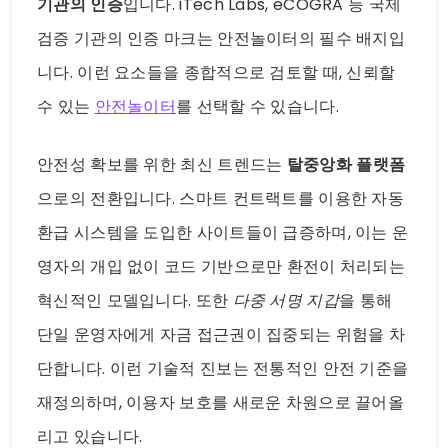
기관의 인증
입니다. iTech Labs, eCOGRA 등 국제
검증 기관의 인증 마크는 안전놀이터의 필수 배지입
니다. 이런 요소들을 종합적으로 검토할 때, 신뢰할
수 있는
안전놀이터
를 선택할 수 있습니다.
안전성 확보를 위한 최신 트렌드는
탈중앙화 플랫폼
으로의 전환입니다. 스마트 컨트랙트를 이용한 자동
환급 시스템을 도입한 사이트들이 급증하며, 이는 운
영자의 개입 없이 코드 기반으로만 환전이 처리되는
혁신적인 모델입니다. 또한
다중 서명 지갑
을 통해
단일 운영자에게 자금 접근권이 집중되는 위험을 차
단합니다. 이런 기술적 진보는 전통적인 안전 기준을
재정의하며, 이용자 보호를 새로운 차원으로 끌어올
리고 있습니다.