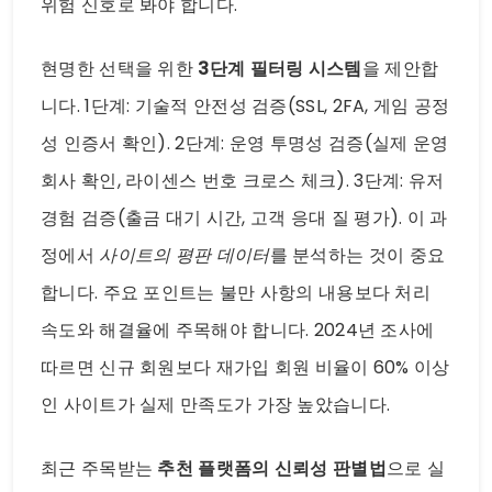
위험 신호로 봐야 합니다.
현명한 선택을 위한
3단계 필터링 시스템
을 제안합
니다. 1단계: 기술적 안전성 검증(SSL, 2FA, 게임 공정
성 인증서 확인). 2단계: 운영 투명성 검증(실제 운영
회사 확인, 라이센스 번호 크로스 체크). 3단계: 유저
경험 검증(출금 대기 시간, 고객 응대 질 평가). 이 과
정에서
사이트의 평판 데이터
를 분석하는 것이 중요
합니다. 주요 포인트는 불만 사항의 내용보다 처리
속도와 해결율에 주목해야 합니다. 2024년 조사에
따르면 신규 회원보다 재가입 회원 비율이 60% 이상
인 사이트가 실제 만족도가 가장 높았습니다.
최근 주목받는
추천 플랫폼의 신뢰성 판별법
으로 실