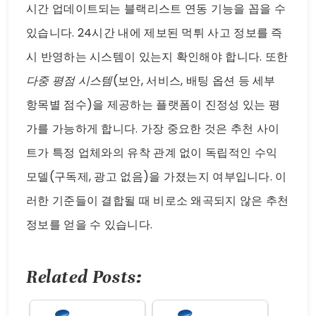
시간 업데이트되는 블랙리스트 연동 기능을 꼽을 수
있습니다. 24시간 내에 제보된 먹튀 사고 정보를 즉
시 반영하는 시스템이 있는지 확인해야 합니다. 또한
다중 평점 시스템
(보안, 서비스, 배팅 옵션 등 세부
항목별 점수)을 제공하는 플랫폼이 진정성 있는 평
가를 가능하게 합니다. 가장 중요한 것은 추천 사이
트가 특정 업체와의 유착 관계 없이 독립적인 수익
모델(구독제, 광고 없음)을 가졌는지 여부입니다. 이
러한 기준들이 결합될 때 비로소 왜곡되지 않은 추천
정보를 얻을 수 있습니다.
Related Posts: