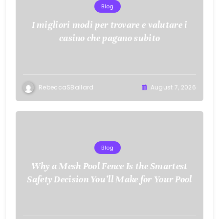
Blog
I migliori modi per trovare e valutare i
casino che pagano subito
RebeccaSBallard
August 7, 2026
Blog
Why a Mesh Pool Fence Is the Smartest
Safety Decision You’ll Make for Your Pool