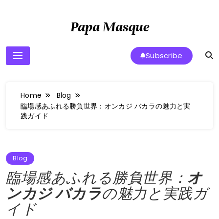
Skip
to
Papa Masque
content
Subscribe
Home
Blog
臨場感あふれる勝負世界：オンカジ バカラの魅力と実
践ガイド
Blog
臨場感あふれる勝負世界：
オ
ンカジ バカラ
の魅力と実践ガ
イド