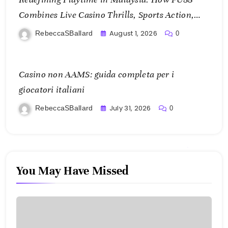
Combines Live Casino Thrills, Sports Action,
and Mobile Freedom
August 1, 2026
RebeccaSBallard
0
Casino non AAMS: guida completa per i
giocatori italiani
July 31, 2026
RebeccaSBallard
0
You May Have Missed