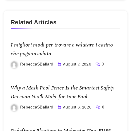
Related Articles
I migliori modi per trovare e valutare i casino
che pagano subito
August 7, 2026
RebeccaSBallard
0
Why a Mesh Pool Fence Is the Smartest Safety
Decision You’ll Make for Your Pool
August 6, 2026
RebeccaSBallard
0
Redefining Playtime in Malaysia: How FU88