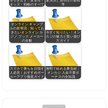
を引き出す：安全性・
速決済と透明性の新標
オッズ・戦略のすべて
準
オンライン ギャンブ
ルの新潮流：知ってお
きたいオンライン カ
今すぐ知りたい！オン
ジノ ブック メーカー
カジの魅力と賢い遊び
の全貌
方ガイド
スマホで勝ちを目指す
無料で始める勝負術：
人必見！おすすめポー
オンカジ 入金不要ボ
カーアプリ徹底ガイド
ーナスの全知識