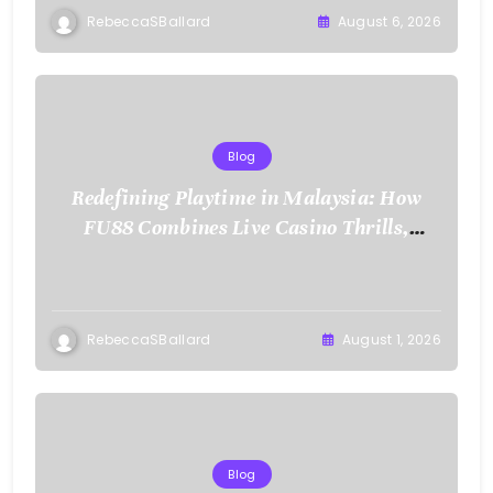
RebeccaSBallard
August 6, 2026
Blog
Redefining Playtime in Malaysia: How
FU88 Combines Live Casino Thrills,
Sports Action, and Mobile Freedom
RebeccaSBallard
August 1, 2026
Blog