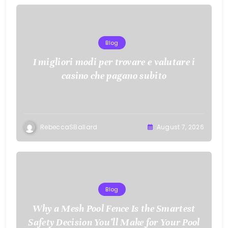
Blog
I migliori modi per trovare e valutare i
casino che pagano subito
RebeccaSBallard
August 7, 2026
Blog
Why a Mesh Pool Fence Is the Smartest
Safety Decision You’ll Make for Your Pool