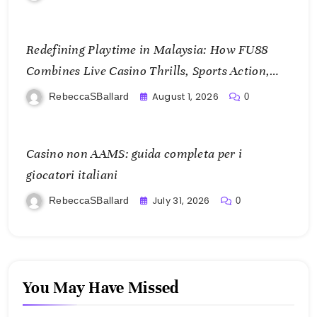
Redefining Playtime in Malaysia: How FU88
Combines Live Casino Thrills, Sports Action,
and Mobile Freedom
August 1, 2026
RebeccaSBallard
0
Casino non AAMS: guida completa per i
giocatori italiani
July 31, 2026
RebeccaSBallard
0
You May Have Missed