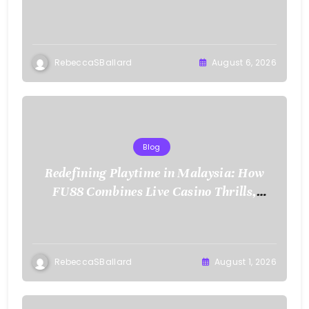
RebeccaSBallard
August 6, 2026
Blog
Redefining Playtime in Malaysia: How
FU88 Combines Live Casino Thrills,
Sports Action, and Mobile Freedom
RebeccaSBallard
August 1, 2026