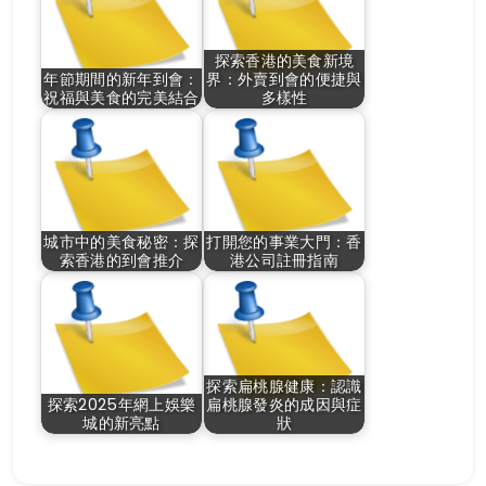
探索香港的美食新境
年節期間的新年到會：
界：外賣到會的便捷與
祝福與美食的完美結合
多樣性
城市中的美食秘密：探
打開您的事業大門：香
索香港的到會推介
港公司註冊指南
探索扁桃腺健康：認識
探索2025年網上娛樂
扁桃腺發炎的成因與症
城的新亮點
狀