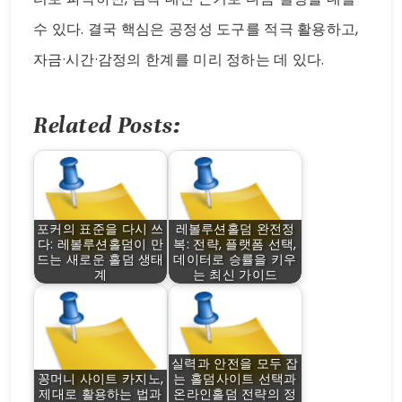
수 있다. 결국 핵심은 공정성 도구를 적극 활용하고,
자금·시간·감정의 한계를 미리 정하는 데 있다.
Related Posts:
포커의 표준을 다시 쓰
레볼루션홀덤 완전정
다: 레볼루션홀덤이 만
복: 전략, 플랫폼 선택,
드는 새로운 홀덤 생태
데이터로 승률을 키우
계
는 최신 가이드
실력과 안전을 모두 잡
꽁머니 사이트 카지노,
는 홀덤사이트 선택과
제대로 활용하는 법과
온라인홀덤 전략의 정