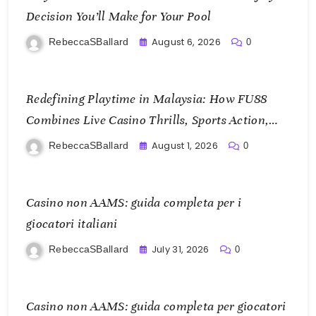
Decision You’ll Make for Your Pool
August 6, 2026
RebeccaSBallard
0
Redefining Playtime in Malaysia: How FU88
Combines Live Casino Thrills, Sports Action,
and Mobile Freedom
August 1, 2026
RebeccaSBallard
0
Casino non AAMS: guida completa per i
giocatori italiani
July 31, 2026
RebeccaSBallard
0
Casino non AAMS: guida completa per giocatori