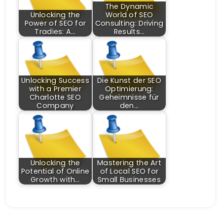
The Dynamic
Unlocking the
World of SEO
Power of SEO for
Consulting: Driving
Tradies: A…
Results…
Unlocking Success
Die Kunst der SEO
with a Premier
Optimierung:
Charlotte SEO
Geheimnisse für
Company
den…
Unlocking the
Mastering the Art
Potential of Online
of Local SEO for
Growth with…
Small Businesses