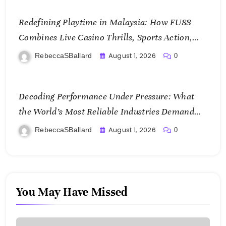
Redefining Playtime in Malaysia: How FU88
Combines Live Casino Thrills, Sports Action,
and Mobile Freedom
August 1, 2026
RebeccaSBallard
0
Decoding Performance Under Pressure: What
the World’s Most Reliable Industries Demand
From Test Chamber Suppliers
August 1, 2026
RebeccaSBallard
0
You May Have Missed