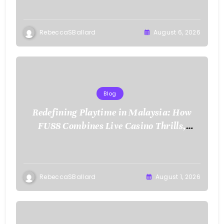
RebeccaSBallard
August 6, 2026
Blog
Redefining Playtime in Malaysia: How
FU88 Combines Live Casino Thrills,
Sports Action, and Mobile Freedom
RebeccaSBallard
August 1, 2026