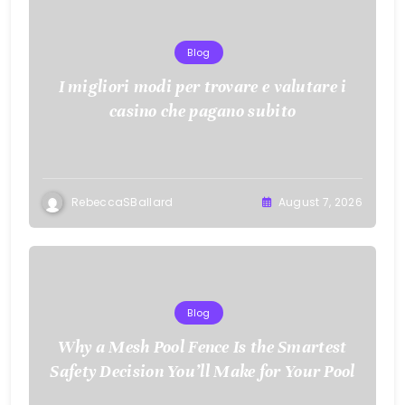
Blog
I migliori modi per trovare e valutare i
casino che pagano subito
RebeccaSBallard
August 7, 2026
Blog
Why a Mesh Pool Fence Is the Smartest
Safety Decision You’ll Make for Your Pool