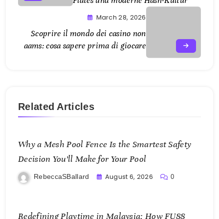
Plates und moderne Hash-Kultur
March 28, 2026
Scoprire il mondo dei casino non
aams: cosa sapere prima di giocare
Related Articles
Why a Mesh Pool Fence Is the Smartest Safety
Decision You’ll Make for Your Pool
August 6, 2026
RebeccaSBallard
0
Redefining Playtime in Malaysia: How FU88