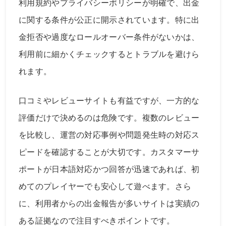
利用規約やプライバシーポリシーが明確で、出金
に関する条件が公正に開示されています。特に出
金拒否や過度なロールオーバー条件がないかは、
利用前に細かくチェックするとトラブルを避けら
れます。
口コミやレビューサイトも有益ですが、一方的な
評価だけで決めるのは危険です。複数のレビュー
を比較し、運営の対応事例や問題発生時の対応ス
ピードを確認することが大切です。カスタマーサ
ポートが日本語対応かつ回答が迅速であれば、初
めてのプレイヤーでも安心して遊べます。さら
に、利用者からの出金報告が多いサイトは実績の
ある証拠なので注目すべきポイントです。