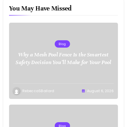
You May Have Missed
Blog
Why a Mesh Pool Fence Is the Smartest
Safety Decision You’ll Make for Your Pool
RebeccaSBallard
August 6, 2026
Blog