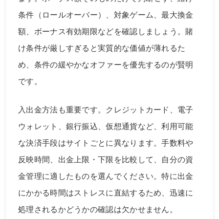
条件（ロールオーバー）、対象ゲーム、最大換金
額、ボーナス有効期限などを確認しましょう。賭
け条件が厳しすぎると実質的な価値が薄れるた
め、条件の緩やかなオファーを優先するのが賢明
です。
入出金方法も重要です。クレジットカード、電子
ウォレット、銀行振込、仮想通貨など、利用可能
な決済手段はサイトごとに異なります。手数料や
反映時間、出金上限・下限を比較して、自分の資
金管理に適したものを選んでください。特に出金
にかかる時間はストレスに直結するため、迅速に
処理されるかどうかの確認は欠かせません。