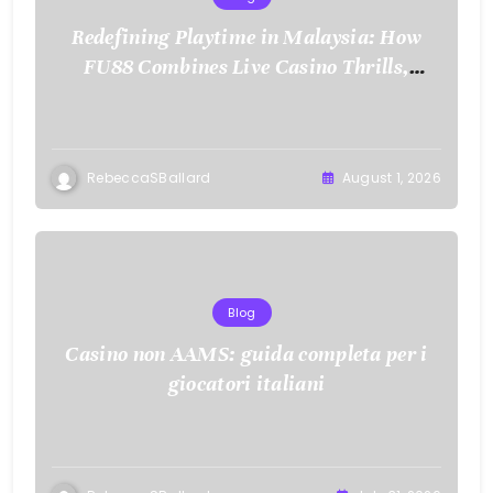
Redefining Playtime in Malaysia: How
FU88 Combines Live Casino Thrills,
Sports Action, and Mobile Freedom
RebeccaSBallard
August 1, 2026
Blog
Casino non AAMS: guida completa per i
giocatori italiani