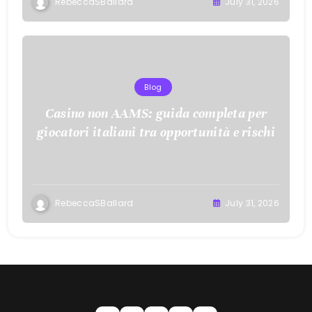
RebeccaSBallard
July 31, 2026
Blog
Casino non AAMS: guida completa per
giocatori italiani tra opportunità e rischi
RebeccaSBallard
July 31, 2026