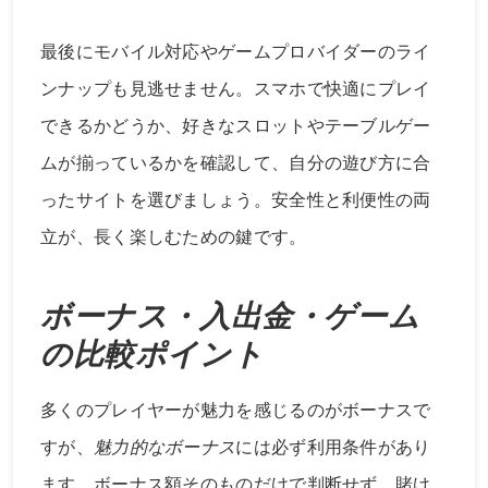
最後にモバイル対応やゲームプロバイダーのライ
ンナップも見逃せません。スマホで快適にプレイ
できるかどうか、好きなスロットやテーブルゲー
ムが揃っているかを確認して、自分の遊び方に合
ったサイトを選びましょう。安全性と利便性の両
立が、長く楽しむための鍵です。
ボーナス・入出金・ゲーム
の比較ポイント
多くのプレイヤーが魅力を感じるのがボーナスで
すが、
魅力的なボーナス
には必ず利用条件があり
ます。ボーナス額そのものだけで判断せず、賭け