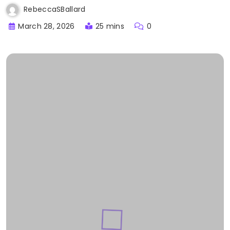
RebeccaSBallard
March 28, 2026
25 mins
0