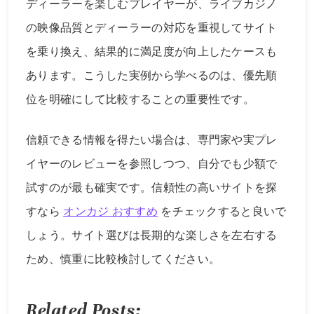
ディーラーを楽しむプレイヤーが、ライブカジノ
の映像品質とディーラーの対応を重視してサイト
を乗り換え、結果的に満足度が向上したケースも
あります。こうした実例から学べるのは、優先順
位を明確にして比較することの重要性です。
信頼できる情報を得たい場合は、専門家や実プレ
イヤーのレビューを参照しつつ、自分でも少額で
試すのが最も確実です。信頼性の高いサイトを探
すなら
オンカジ おすすめ
をチェックすると良いで
しょう。サイト選びは長期的な楽しさを左右する
ため、慎重に比較検討してください。
Related Posts: