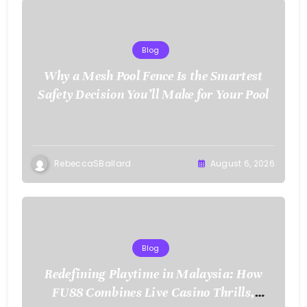
Blog
Why a Mesh Pool Fence Is the Smartest
Safety Decision You’ll Make for Your Pool
RebeccaSBallard
August 6, 2026
Blog
Redefining Playtime in Malaysia: How
FU88 Combines Live Casino Thrills,