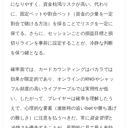
になりやすく、資金枯渇リスクが高い。代わり
に、固定ベットや割合ベット（資金の少量を一定
割合で賭ける方法）を採ることでリスクを一定に
保てる。さらに、セッションごとの損益目標と損
切りラインを事前に設定することが、冷静な判断
を保つ鍵となる。
確率面では、カードカウンティングはバカラでは
効果が限定的であり、オンラインのRNGやシャッ
フル頻度の高いライブテーブルでは実用性が低
い。したがって、プレイヤーは確率を理解したう
えで、心理的な要素（連敗時の追いbetや勝ち逃げ
の難しさ）に注意を払うべきだ。常に
資金管理
と
冷静さ
を優先することが、長期的に見て最も有効