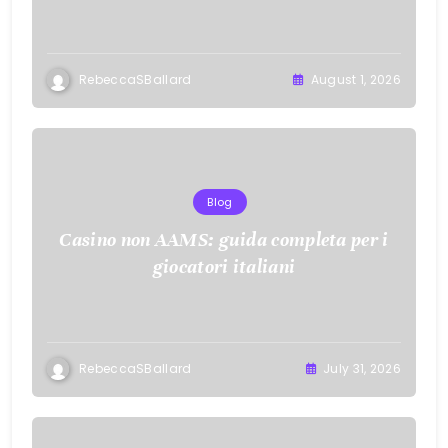
Sports Action, and Mobile Freedom
RebeccaSBallard
August 1, 2026
Blog
Casino non AAMS: guida completa per i
giocatori italiani
RebeccaSBallard
July 31, 2026