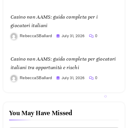
Casino non AAMS: guida completa per i
giocatori italiani
July 31, 2026
RebeccaSBallard
0
Casino non AAMS: guida completa per giocatori
italiani tra opportunità e rischi
July 31, 2026
RebeccaSBallard
0
You May Have Missed