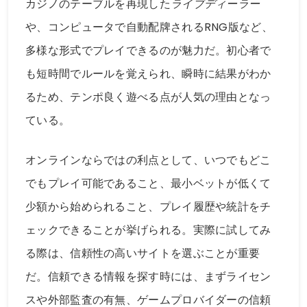
カジノのテーブルを再現した
ライブディーラー
や、コンピュータで自動配牌されるRNG版など、
多様な形式でプレイできるのが魅力だ。初心者で
も短時間でルールを覚えられ、瞬時に結果がわか
るため、テンポ良く遊べる点が人気の理由となっ
ている。
オンラインならではの利点として、いつでもどこ
でもプレイ可能であること、最小ベットが低くて
少額から始められること、プレイ履歴や統計をチ
ェックできることが挙げられる。実際に試してみ
る際は、信頼性の高いサイトを選ぶことが重要
だ。信頼できる情報を探す時には、まずライセン
スや外部監査の有無、ゲームプロバイダーの信頼