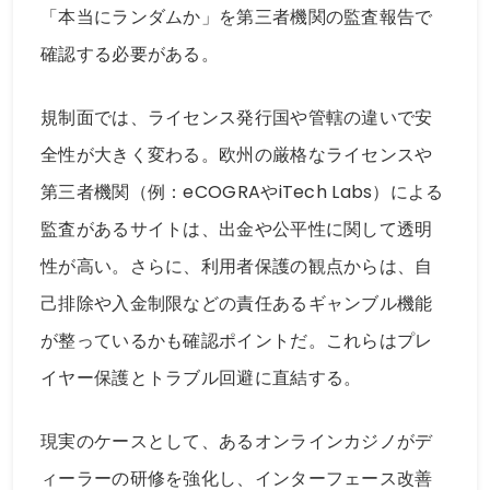
「本当にランダムか」を第三者機関の監査報告で
確認する必要がある。
規制面では、ライセンス発行国や管轄の違いで安
全性が大きく変わる。欧州の厳格なライセンスや
第三者機関（例：eCOGRAやiTech Labs）による
監査があるサイトは、出金や公平性に関して透明
性が高い。さらに、利用者保護の観点からは、自
己排除や入金制限などの責任あるギャンブル機能
が整っているかも確認ポイントだ。これらはプレ
イヤー保護とトラブル回避に直結する。
現実のケースとして、あるオンラインカジノがデ
ィーラーの研修を強化し、インターフェース改善