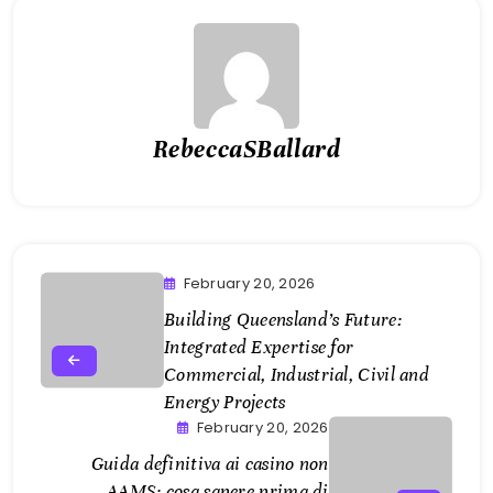
RebeccaSBallard
February 20, 2026
Building Queensland’s Future:
Integrated Expertise for
Commercial, Industrial, Civil and
Energy Projects
February 20, 2026
Guida definitiva ai
casino non
AAMS
: cosa sapere prima di