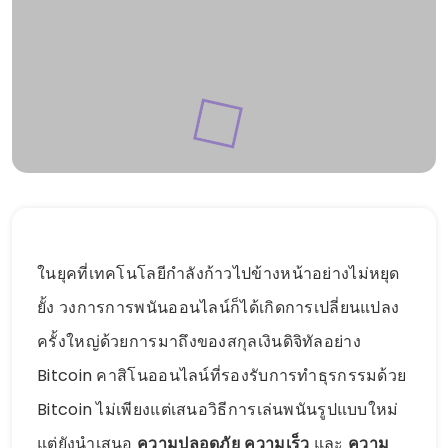
ในยุคที่เทคโนโลยีกำลังก้าวไปข้างหน้าอย่างไม่หยุด
ยั้ง วงการการพนันออนไลน์ก็ได้เกิดการเปลี่ยนแปลง
ครั้งใหญ่ด้วยการมาถึงของสกุลเงินดิจิทัลอย่าง
Bitcoin คาสิโนออนไลน์ที่รองรับการทำธุรกรรมด้วย
Bitcoin ไม่เพียงแต่เสนอวิธีการเล่นพนันรูปแบบใหม่
แต่ยังนำเสนอ
ความปลอดภัย
ความเร็ว
และ
ความ