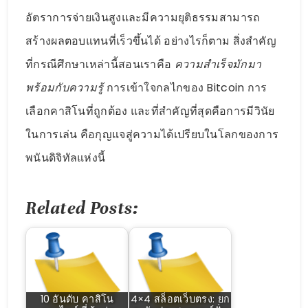
อัตราการจ่ายเงินสูงและมีความยุติธรรมสามารถ
สร้างผลตอบแทนที่เร็วขึ้นได้ อย่างไรก็ตาม สิ่งสำคัญ
ที่กรณีศึกษาเหล่านี้สอนเราคือ
ความสำเร็จมักมา
พร้อมกับความรู้
การเข้าใจกลไกของ Bitcoin การ
เลือกคาสิโนที่ถูกต้อง และที่สำคัญที่สุดคือการมีวินัย
ในการเล่น คือกุญแจสู่ความได้เปรียบในโลกของการ
พนันดิจิทัลแห่งนี้
Related Posts:
10 อันดับ คาสิโน
4×4 สล็อตเว็บตรง: ยก