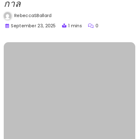
กาล
RebeccaSBallard
September 23, 2025
1 mins
0