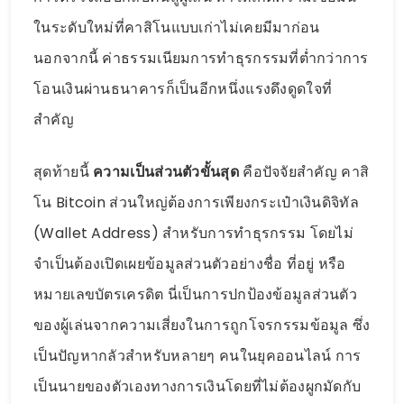
ในระดับใหม่ที่คาสิโนแบบเก่าไม่เคยมีมาก่อน
นอกจากนี้ ค่าธรรมเนียมการทำธุรกรรมที่ต่ำกว่าการ
โอนเงินผ่านธนาคารก็เป็นอีกหนึ่งแรงดึงดูดใจที่
สำคัญ
สุดท้ายนี้
ความเป็นส่วนตัวขั้นสุด
คือปัจจัยสำคัญ คาสิ
โน Bitcoin ส่วนใหญ่ต้องการเพียงกระเป๋าเงินดิจิทัล
(Wallet Address) สำหรับการทำธุรกรรม โดยไม่
จำเป็นต้องเปิดเผยข้อมูลส่วนตัวอย่างชื่อ ที่อยู่ หรือ
หมายเลขบัตรเครดิต นี่เป็นการปกป้องข้อมูลส่วนตัว
ของผู้เล่นจากความเสี่ยงในการถูกโจรกรรมข้อมูล ซึ่ง
เป็นปัญหากลัวสำหรับหลายๆ คนในยุคออนไลน์ การ
เป็นนายของตัวเองทางการเงินโดยที่ไม่ต้องผูกมัดกับ