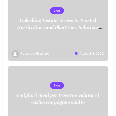
Blog
Unlocking Instant Access to Trusted
Horticulture and Plant Care Solutions
with KOI77 LINK
RebeccaSBallard
August 8, 2026
Blog
I migliori modi per trovare e valutare i
casino che pagano subito