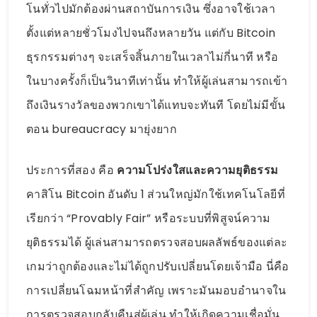
โนทั่วไปมักต้องผ่านสถาบันการเงิน ซึ่งอาจใช้เวลา
ตั้งแต่หลายชั่วโมงไปจนถึงหลายวัน แต่กับ Bitcoin
ธุรกรรมต่างๆ จะเสร็จสิ้นภายในเวลาไม่กี่นาที หรือ
ในบางครั้งก็เป็นวินาทีเท่านั้น ทำให้ผู้เล่นสามารถเข้า
ถึงเงินรางวัลของพวกเขาได้แทบจะทันที โดยไม่มีขั้น
ตอน bureaucracy มายุ่งยาก
ประการที่สอง คือ
ความโปร่งใสและความยุติธรรม
คาสิโน Bitcoin อันดับ 1 ส่วนใหญ่มักใช้เทคโนโลยีที่
เรียกว่า “Provably Fair” หรือระบบที่พิสูจน์ความ
ยุติธรรมได้ ผู้เล่นสามารถตรวจสอบผลลัพธ์ของแต่ละ
เกมว่าถูกต้องและไม่ได้ถูกปรับเปลี่ยนโดยเจ้ามือ นี่คือ
การเปลี่ยนโฉมหน้าที่สำคัญ เพราะมันมอบอำนาจใน
การตรวจสอบกลับคืนสู่ผู้เล่น ทำให้เกิดความเชื่อมั่น