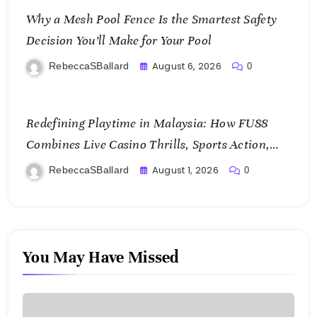
Why a Mesh Pool Fence Is the Smartest Safety
Decision You’ll Make for Your Pool
August 6, 2026
RebeccaSBallard
0
Redefining Playtime in Malaysia: How FU88
Combines Live Casino Thrills, Sports Action,
and Mobile Freedom
August 1, 2026
RebeccaSBallard
0
You May Have Missed